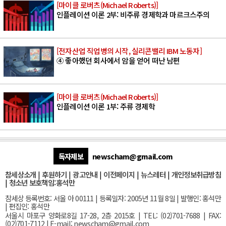
[마이클 로버츠(Michael Roberts)]
인플레이션 이론 2부: 비주류 경제학과 마르크스주의
[전자산업 직업병의 시작, 실리콘밸리 IBM 노동자]
④ 좋아했던 회사에서 암을 얻어 떠난 남편
[마이클 로버츠(Michael Roberts)]
인플레이션 이론 1부: 주류 경제학
독자제보
newscham@gmail.com
참세상소개
|
후원하기
|
광고안내
|
이전페이지
|
뉴스레터
|
개인정보취급방침
|
청소년 보호책임:홍석만
참세상 등록번호: 서울 아 00111 | 등록일자: 2005년 11월 8일 | 발행인: 홍석만
| 편집인: 홍석만
서울
시 마포구 양화로8길 17-28, 2층 2015호
| TEL: (02)701-7688 | FAX:
(02)701-7112 |
E-mail:
newscham@gmail.com