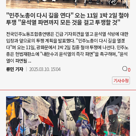
"민주노총이 다시 길을 연다" 오는 11일 1박 2일 철야
투쟁 "윤석열 파면까지 모든 것을 걸고 투쟁할 것"
전국민주노동조합총연맹은 긴급 기자회견을 열고 윤석열 석방에 대한
입장과 앞으로의 투쟁 계획을 발표했다. "민주노총이 다시 길을 열겠
다"며 오는 11일, 광화문에서 1박 2일 집중 철야 투쟁에 나선다. 민주노
총은 헌법재판소에 "내란수괴 윤석열의 즉각 파면"을 촉구하며, "윤석
열이 파면될 ...
류민 기자
2025.03.10. 15:04
0
기사수정