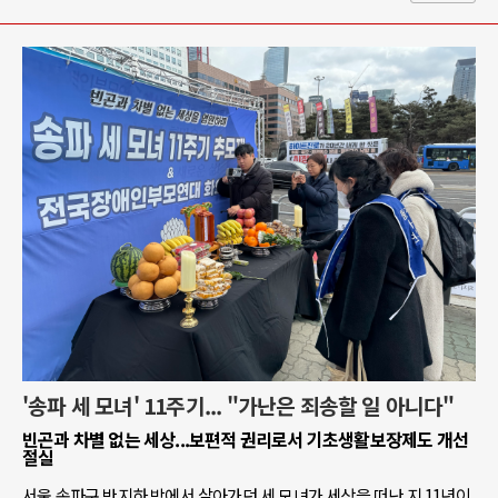
'송파 세 모녀' 11주기... "가난은 죄송할 일 아니다"
빈곤과 차별 없는 세상...보편적 권리로서 기초생활보장제도 개선
절실
서울 송파구 반지하 방에서 살아가던 세 모녀가 세상을 떠난 지 11년이