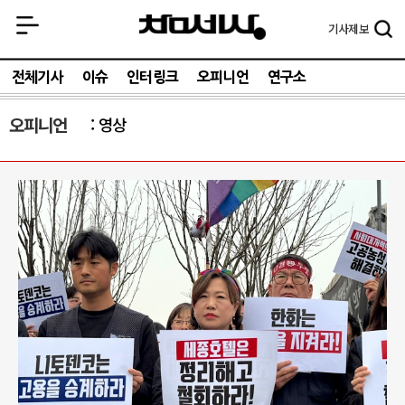
기사
제보
전체기사
이슈
인터링크
오피니언
연구소
오피니언
영상