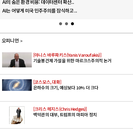
AI의 숨은 환경 비용: 데이터센터 확산..
AI는 어떻게 미국 민주주의를 잠식하고 ..
오피니언
[야니스 바루파키스(Yanis Varoufakis)]
기술봉건제 가설을 위한 마르크스주의적 논거
[코스모스, 대화]
은하수의 크기, 예상보다 10% 더 크다
[크리스 헤지스(Chris Hedges)]
백악관의 대부, 트럼프의 마피아 정치