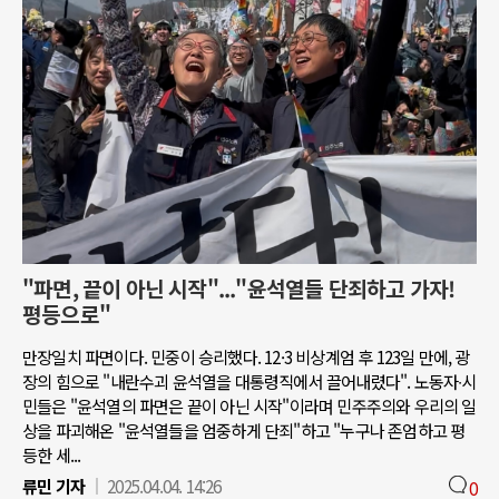
"파면, 끝이 아닌 시작"..."윤석열들 단죄하고 가자!
평등으로"
만장일치 파면이다. 민중이 승리했다. 12·3 비상계엄 후 123일 만에, 광
장의 힘으로 "내란수괴 윤석열을 대통령직에서 끌어내렸다". 노동자∙시
민들은 "윤석열의 파면은 끝이 아닌 시작"이라며 민주주의와 우리의 일
상을 파괴해온 "윤석열들을 엄중하게 단죄"하고 "누구나 존엄하고 평
등한 세...
류민 기자
2025.04.04. 14:26
0