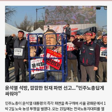
윤석열 석방, 깜깜한 헌재 파면 선고..."민주노총답게
싸워야"
민주노총이 윤석열 대통령의 즉각 파면을 촉구하며 서울 광화문에서 1
박 2일 노숙 농성 투쟁을 벌였다. 오는 15일에는 전국노동자대회를 열