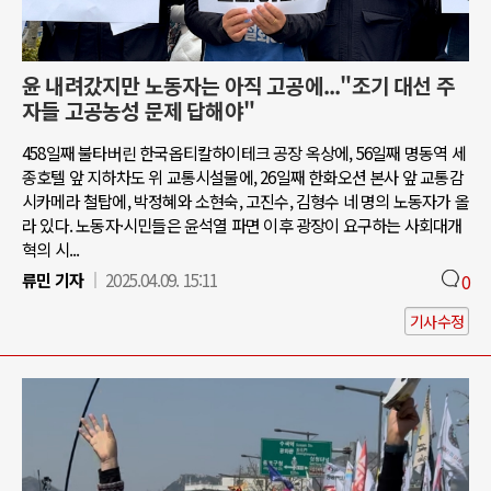
윤 내려갔지만 노동자는 아직 고공에..."조기 대선 주
자들 고공농성 문제 답해야"
458일째 불타버린 한국옵티칼하이테크 공장 옥상에, 56일째 명동역 세
종호텔 앞 지하차도 위 교통시설물에, 26일째 한화오션 본사 앞 교통감
시카메라 철탑에, 박정혜와 소현숙, 고진수, 김형수 네 명의 노동자가 올
라 있다. 노동자·시민들은 윤석열 파면 이후 광장이 요구하는 사회대개
혁의 시...
류민 기자
2025.04.09. 15:11
0
기사수정