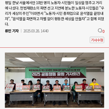
평일 한낮 서울에서만 10만 명의 노동자∙시민들이 일상을 멈추고 거리
에 나섰다. 헌법재판소의 파면 선고 지연에 분노한 노동자∙시민들은 "우
리가 세상의 주인"이라면서 "노동자∙시민 총파업으로 윤석열을 끝장내
자", "윤석열을 파면하고 차별 없이 평등한 세상을 만들자"고 함께 외쳤
다.
류민 기자
2025.03.28. 14:40
0
기사수정