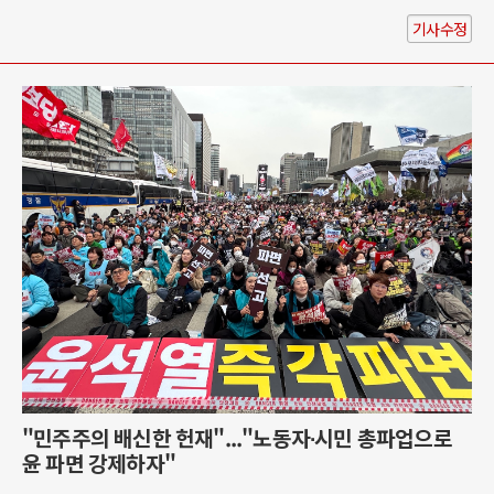
기사수정
"민주주의 배신한 헌재"..."노동자∙시민 총파업으로
윤 파면 강제하자"