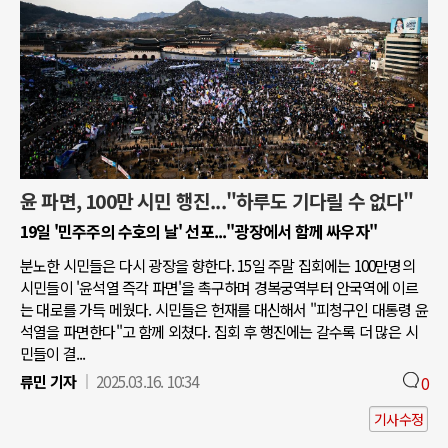
윤 파면, 100만 시민 행진..."하루도 기다릴 수 없다"
19일 '민주주의 수호의 날' 선포..."광장에서 함께 싸우자"
분노한 시민들은 다시 광장을 향한다. 15일 주말 집회에는 100만명의
시민들이 '윤석열 즉각 파면'을 촉구하며 경복궁역부터 안국역에 이르
는 대로를 가득 메웠다. 시민들은 헌재를 대신해서 "피청구인 대통령 윤
석열을 파면한다"고 함께 외쳤다. 집회 후 행진에는 갈수록 더 많은 시
민들이 결...
류민 기자
2025.03.16. 10:34
0
기사수정