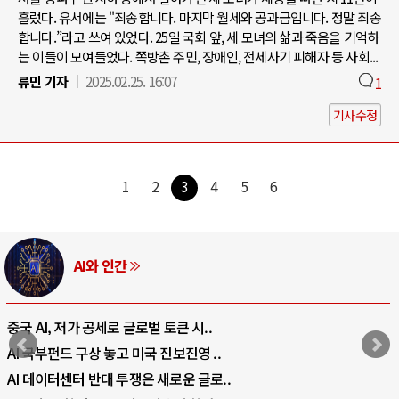
흘렀다. 유서에는 "죄송합니다. 마지막 월세와 공과금입니다. 정말 죄송
합니다.”라고 쓰여 있었다. 25일 국회 앞, 세 모녀의 삶과 죽음을 기억하
는 이들이 모여들었다. 쪽방촌 주민, 장애인, 전세사기 피해자 등 사회...
류민 기자
2025.02.25. 16:07
1
기사수정
1
2
3
4
5
6
AI와 인간
중국 AI, 저가 공세로 글로벌 토큰 시..
AI 국부펀드 구상 놓고 미국 진보진영 ..
AI 데이터센터 반대 투쟁은 새로운 글로..