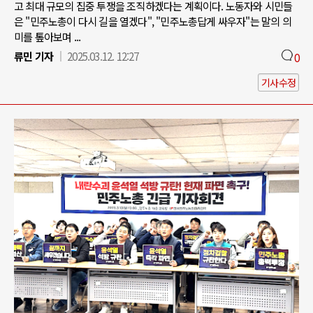
고 최대 규모의 집중 투쟁을 조직하겠다는 계획이다. 노동자와 시민들
은 "민주노총이 다시 길을 열겠다", "민주노총답게 싸우자"는 말의 의
미를 톺아보며 ...
류민 기자
2025.03.12. 12:27
0
기사수정