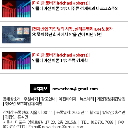
[마이클 로버츠(Michael Roberts)]
인플레이션 이론 2부: 비주류 경제학과 마르크스주의
[전자산업 직업병의 시작, 실리콘밸리 IBM 노동자]
④ 좋아했던 회사에서 암을 얻어 떠난 남편
[마이클 로버츠(Michael Roberts)]
인플레이션 이론 1부: 주류 경제학
독자제보
newscham@gmail.com
참세상소개
|
후원하기
|
광고안내
|
이전페이지
|
뉴스레터
|
개인정보취급방침
|
청소년 보호책임:홍석만
참세상 등록번호: 서울 아 00111 | 등록일자: 2005년 11월 8일 | 발행인: 홍석만
| 편집인: 홍석만
서울
시 마포구 양화로8길 17-28, 2층 2015호
| TEL: (02)701-7688 | FAX:
(02)701-7112 |
E-mail:
newscham@gmail.com