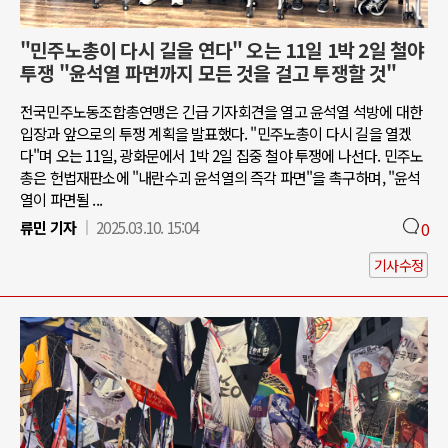
"민주노총이 다시 길을 연다" 오는 11일 1박 2일 철야
투쟁 "윤석열 파면까지 모든 것을 걸고 투쟁할 것"
전국민주노동조합총연맹은 긴급 기자회견을 열고 윤석열 석방에 대한
입장과 앞으로의 투쟁 계획을 발표했다. "민주노총이 다시 길을 열겠
다"며 오는 11일, 광화문에서 1박 2일 집중 철야 투쟁에 나선다. 민주노
총은 헌법재판소에 "내란수괴 윤석열의 즉각 파면"을 촉구하며, "윤석
열이 파면될 ...
류민 기자
2025.03.10. 15:04
0
기사수정