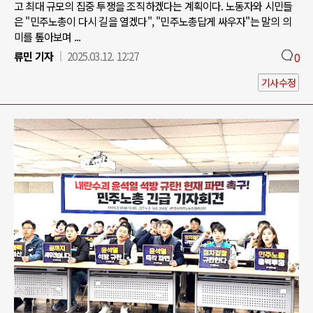
고 최대 규모의 집중 투쟁을 조직하겠다는 계획이다. 노동자와 시민들
은 "민주노총이 다시 길을 열겠다", "민주노총답게 싸우자"는 말의 의
미를 톺아보며 ...
류민 기자
2025.03.12. 12:27
0
기사수정