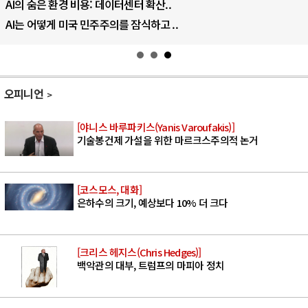
우크라이나, 덴마크, 에스토니아, 네덜란..
러·우크라, 대규모 공습 주고받아…민간 ..
오피니언
[야니스 바루파키스(Yanis Varoufakis)]
기술봉건제 가설을 위한 마르크스주의적 논거
[코스모스, 대화]
은하수의 크기, 예상보다 10% 더 크다
[크리스 헤지스(Chris Hedges)]
백악관의 대부, 트럼프의 마피아 정치