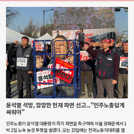
윤석열 석방, 깜깜한 헌재 파면 선고..."민주노총답게
싸워야"
민주노총이 윤석열 대통령의 즉각 파면을 촉구하며 서울 광화문에서 1
박 2일 노숙 농성 투쟁을 벌였다. 오는 15일에는 전국노동자대회를 열