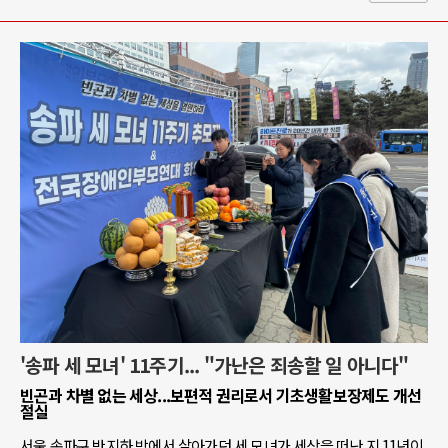
'송파 세 모녀' 11주기... "가난은 죄송할 일 아니다"
빈곤과 차별 없는 세상...보편적 권리로서 기초생활보장제도 개선
절실
서울 송파구 반지하 방에서 살아가던 세 모녀가 세상을 떠난 지 11년이