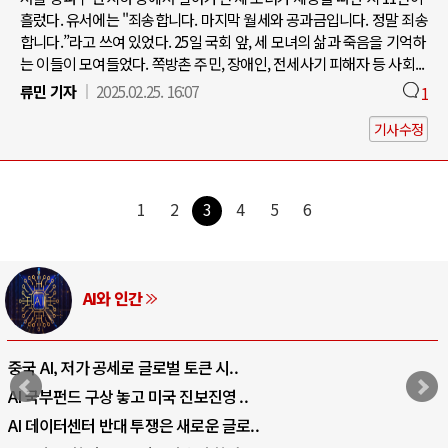
흘렀다. 유서에는 "죄송합니다. 마지막 월세와 공과금입니다. 정말 죄송
합니다.”라고 쓰여 있었다. 25일 국회 앞, 세 모녀의 삶과 죽음을 기억하
는 이들이 모여들었다. 쪽방촌 주민, 장애인, 전세사기 피해자 등 사회...
류민 기자
2025.02.25. 16:07
1
기사수정
1
2
3
4
5
6
러시아-우크라이나 전쟁
전쟁의 추상화: 우크라이나, 대리전의 역..
EU·우크라이나 드론 협력 직후, 러시아..
나토, 우크라 군사지원 2027년까지 공..