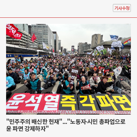
기사수정
"민주주의 배신한 헌재"..."노동자∙시민 총파업으로
윤 파면 강제하자"