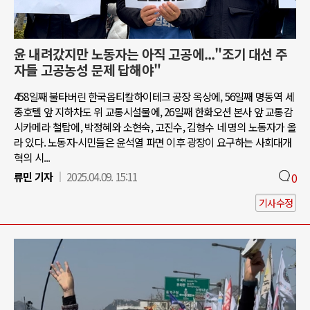
윤 내려갔지만 노동자는 아직 고공에..."조기 대선 주
자들 고공농성 문제 답해야"
458일째 불타버린 한국옵티칼하이테크 공장 옥상에, 56일째 명동역 세
종호텔 앞 지하차도 위 교통시설물에, 26일째 한화오션 본사 앞 교통감
시카메라 철탑에, 박정혜와 소현숙, 고진수, 김형수 네 명의 노동자가 올
라 있다. 노동자·시민들은 윤석열 파면 이후 광장이 요구하는 사회대개
혁의 시...
류민 기자
2025.04.09. 15:11
0
기사수정