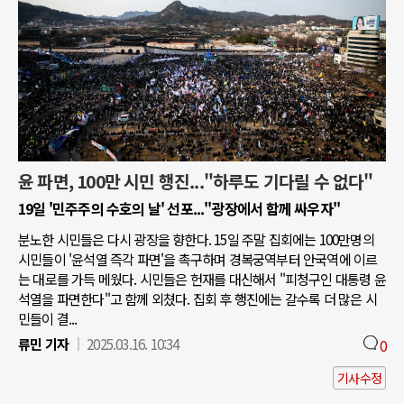
윤 파면, 100만 시민 행진..."하루도 기다릴 수 없다"
19일 '민주주의 수호의 날' 선포..."광장에서 함께 싸우자"
분노한 시민들은 다시 광장을 향한다. 15일 주말 집회에는 100만명의
시민들이 '윤석열 즉각 파면'을 촉구하며 경복궁역부터 안국역에 이르
는 대로를 가득 메웠다. 시민들은 헌재를 대신해서 "피청구인 대통령 윤
석열을 파면한다"고 함께 외쳤다. 집회 후 행진에는 갈수록 더 많은 시
민들이 결...
류민 기자
2025.03.16. 10:34
0
기사수정