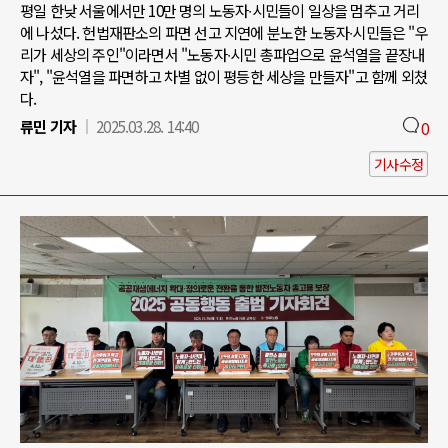
평일 한낮 서울에서만 10만 명의 노동자∙시민들이 일상을 멈추고 거리
에 나섰다. 헌법재판소의 파면 선고 지연에 분노한 노동자∙시민들은 "우
리가 세상의 주인"이라면서 "노동자∙시민 총파업으로 윤석열을 끝장내
자", "윤석열을 파면하고 차별 없이 평등한 세상을 만들자"고 함께 외쳤
다.
류민 기자
2025.03.28. 14:40
0
기사수정