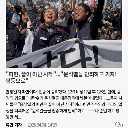
"파면, 끝이 아닌 시작"..."윤석열들 단죄하고 가자!
평등으로"
만장일치 파면이다. 민중이 승리했다. 12·3 비상계엄 후 123일 만에, 광
장의 힘으로 "내란수괴 윤석열을 대통령직에서 끌어내렸다". 노동자∙시
민들은 "윤석열의 파면은 끝이 아닌 시작"이라며 민주주의와 우리의 일
상을 파괴해온 "윤석열들을 엄중하게 단죄"하고 "누구나 존엄하고 평
등한 세...
류민 기자
2025.04.04. 14:26
0