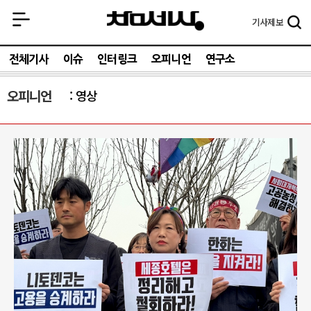
기사
제보
전체기사
이슈
인터링크
오피니언
연구소
오피니언
영상