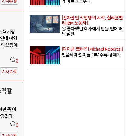
기사수정
과 마르크스주의
[전자산업 직업병의 시작, 실리콘밸
리 IBM 노동자]
④ 좋아했던 회사에서 암을 얻어 떠
 뉴욕시립
난 남편
 연대 야영
장의 요청에
[마이클 로버츠(Michael Roberts)]
인플레이션 이론 1부: 주류 경제학
0
기사수정
노력할
려던 중 이
단당했다.
0
기사수정