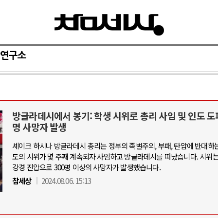
연구소
방글라데시에서 봉기: 학생 시위로 총리 사임 및 인도 도피
러시아-우크라이나 전쟁
명 사망자 발생
셰이크 하시나 방글라데시 총리는 정부의 족벌주의, 부패, 탄압에 반대하는
 시..
전쟁의 추상화: 우크라이나, 대리전의 역..
도의 시위가 몇 주째 계속되자 사임하고 방글라데시를 떠났습니다. 시위
진영 ..
EU·우크라이나 드론 협력 직후, 러시아..
강경 진압으로 300명 이상의 사망자가 발생했습니다.
운 글로..
나토, 우크라 군사지원 2027년까지 공..
참세상
2024.08.06. 15:13
 확산..
우크라이나, 덴마크, 에스토니아, 네덜란..
식하고 ..
러·우크라, 대규모 공습 주고받아…민간 ..