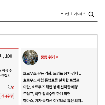
로그인
기사
제보
, 100
중동 위기
AI와 
 학생 주
호르무즈 갈등 격화, 트럼프 정치·경제 ..
중국 AI, 저가 공세
는 경찰의
호르무즈 해협 통행료를 철회한 트럼프
AI 국부펀드 구상 놓
이란, 호르무즈 해협 봉쇄 선택한 배경
AI 데이터센터 반대
0
트럼프, 이란 압박수단 한계 직면
AI의 숨은 환경 비용
기사수정
하마스, 가자 통치권 이양으로 휴전 의지..
AI는 어떻게 미국 