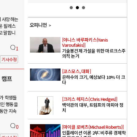
이 사망하는
오피니언
온 팔레스
고 말합니
[야니스 바루파키스(Yanis
Varoufakis)]
1
기술봉건제 가설을 위한 마르크스주
의적 논거
기사수정
[코스모스, 대화]
은하수의 크기, 예상보다 10% 더 크
 캠프
다
대가 학생들
[크리스 헤지스(Chris Hedges)]
적인 행동을
백악관의 대부, 트럼프의 마피아 정
치
 동안 지속
0
[마이클 로버츠(Michael Roberts)]
인플레이션 이론 2부: 비주류 경제학