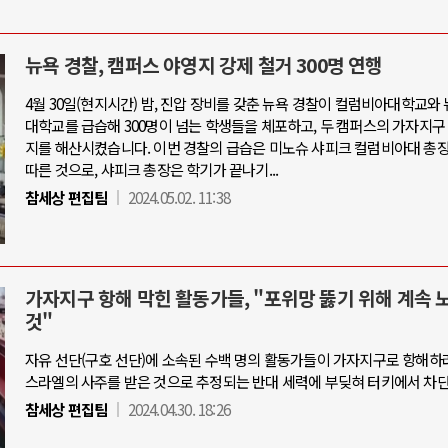
뉴욕 경찰, 캠퍼스 야영지 강제 철거 300명 연행
4월 30일(현지시간) 밤, 진압 장비를 갖춘 뉴욕 경찰이 컬럼비아대학교와
대학교를 급습해 300명이 넘는 학생들을 체포하고, 두 캠퍼스의 가자지구
지를 해산시켰습니다. 이번 경찰의 급습은 미노슈 샤피크 컬럼비아대 총
따른 것으로, 샤피크 총장은 학기가 끝나기...
참세상 편집팀
2024.05.02. 11:38
가자지구 항해 막힌 활동가들, "포위망 뚫기 위해 계속 
것"
자유 선단(구호 선단)에 소속된 수백 명의 활동가들이 가자지구로 항해하
스라엘의 사주를 받은 것으로 추정되는 반대 세력에 부딪혀 터키에서 차
참세상 편집팀
2024.04.30. 18:26