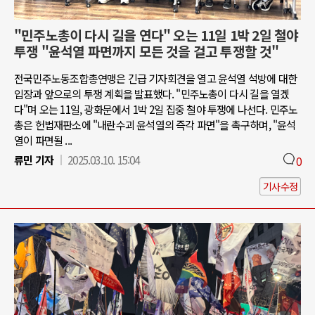
"민주노총이 다시 길을 연다" 오는 11일 1박 2일 철야
투쟁 "윤석열 파면까지 모든 것을 걸고 투쟁할 것"
전국민주노동조합총연맹은 긴급 기자회견을 열고 윤석열 석방에 대한
입장과 앞으로의 투쟁 계획을 발표했다. "민주노총이 다시 길을 열겠
다"며 오는 11일, 광화문에서 1박 2일 집중 철야 투쟁에 나선다. 민주노
총은 헌법재판소에 "내란수괴 윤석열의 즉각 파면"을 촉구하며, "윤석
열이 파면될 ...
류민 기자
2025.03.10. 15:04
0
기사수정