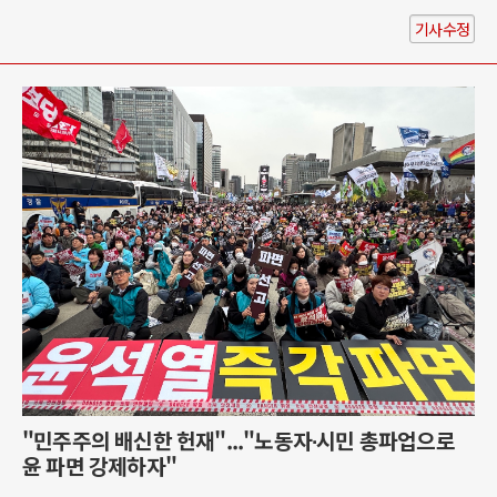
기사수정
"민주주의 배신한 헌재"..."노동자∙시민 총파업으로
윤 파면 강제하자"