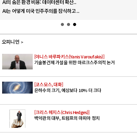
AI의 숨은 환경 비용: 데이터센터 확산..
AI는 어떻게 미국 민주주의를 잠식하고 ..
오피니언
[야니스 바루파키스(Yanis Varoufakis)]
기술봉건제 가설을 위한 마르크스주의적 논거
[코스모스, 대화]
은하수의 크기, 예상보다 10% 더 크다
[크리스 헤지스(Chris Hedges)]
백악관의 대부, 트럼프의 마피아 정치