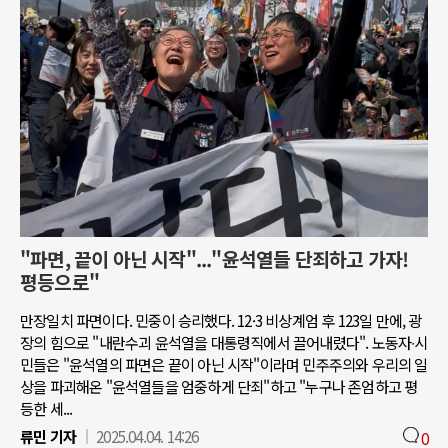
"파면, 끝이 아닌 시작"..."윤석열들 단죄하고 가자!
평등으로"
만장일치 파면이다. 민중이 승리했다. 12·3 비상계엄 후 123일 만에, 광
장의 힘으로 "내란수괴 윤석열을 대통령직에서 끌어내렸다". 노동자∙시
민들은 "윤석열의 파면은 끝이 아닌 시작"이라며 민주주의와 우리의 일
상을 파괴해온 "윤석열들을 엄중하게 단죄"하고 "누구나 존엄하고 평
등한 세...
류민 기자
2025.04.04. 14:26
0