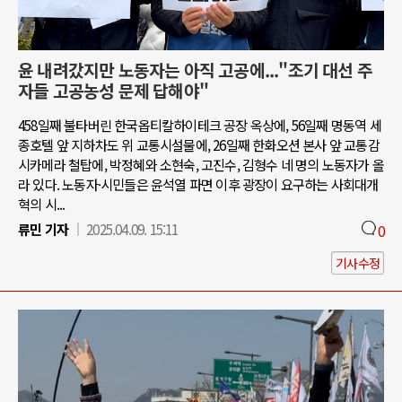
윤 내려갔지만 노동자는 아직 고공에..."조기 대선 주
자들 고공농성 문제 답해야"
458일째 불타버린 한국옵티칼하이테크 공장 옥상에, 56일째 명동역 세
종호텔 앞 지하차도 위 교통시설물에, 26일째 한화오션 본사 앞 교통감
시카메라 철탑에, 박정혜와 소현숙, 고진수, 김형수 네 명의 노동자가 올
라 있다. 노동자·시민들은 윤석열 파면 이후 광장이 요구하는 사회대개
혁의 시...
류민 기자
2025.04.09. 15:11
0
기사수정