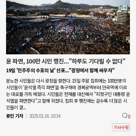
윤 파면, 100만 시민 행진..."하루도 기다릴 수 없다"
19일 '민주주의 수호의 날' 선포..."광장에서 함께 싸우자"
분노한 시민들은 다시 광장을 향한다. 15일 주말 집회에는 100만명의
시민들이 '윤석열 즉각 파면'을 촉구하며 경복궁역부터 안국역에 이르
는 대로를 가득 메웠다. 시민들은 헌재를 대신해서 "피청구인 대통령 윤
석열을 파면한다"고 함께 외쳤다. 집회 후 행진에는 갈수록 더 많은 시
민들이 결...
류민 기자
2025.03.16. 10:34
0
기사수정