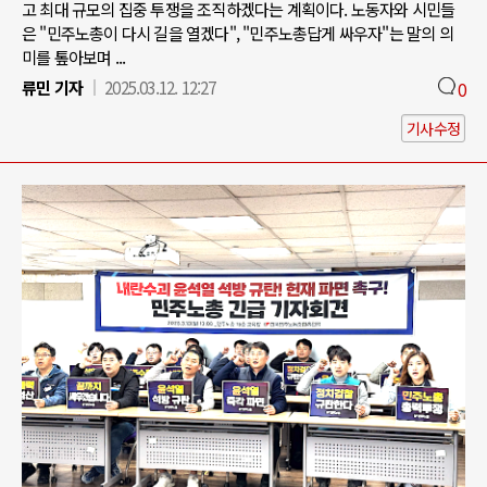
고 최대 규모의 집중 투쟁을 조직하겠다는 계획이다. 노동자와 시민들
은 "민주노총이 다시 길을 열겠다", "민주노총답게 싸우자"는 말의 의
미를 톺아보며 ...
류민 기자
2025.03.12. 12:27
0
기사수정