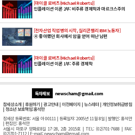
[마이클 로버츠(Michael Roberts)]
인플레이션 이론 2부: 비주류 경제학과 마르크스주의
[전자산업 직업병의 시작, 실리콘밸리 IBM 노동자]
④ 좋아했던 회사에서 암을 얻어 떠난 남편
[마이클 로버츠(Michael Roberts)]
인플레이션 이론 1부: 주류 경제학
독자제보
newscham@gmail.com
참세상소개
|
후원하기
|
광고안내
|
이전페이지
|
뉴스레터
|
개인정보취급방침
|
청소년 보호책임:홍석만
참세상 등록번호: 서울 아 00111 | 등록일자: 2005년 11월 8일 | 발행인: 홍석만
| 편집인: 홍석만
서울
시 마포구 양화로8길 17-28, 2층 2015호
| TEL: (02)701-7688 | FAX:
(02)701-7112 |
E-mail:
newscham@gmail.com