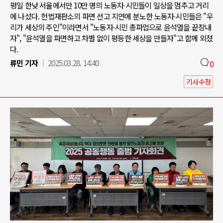
평일 한낮 서울에서만 10만 명의 노동자∙시민들이 일상을 멈추고 거리
에 나섰다. 헌법재판소의 파면 선고 지연에 분노한 노동자∙시민들은 "우
리가 세상의 주인"이라면서 "노동자∙시민 총파업으로 윤석열을 끝장내
자", "윤석열을 파면하고 차별 없이 평등한 세상을 만들자"고 함께 외쳤
다.
류민 기자
2025.03.28. 14:40
0
기사수정