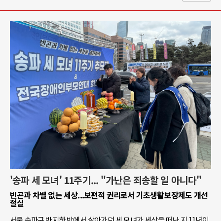
'송파 세 모녀' 11주기... "가난은 죄송할 일 아니다"
빈곤과 차별 없는 세상...보편적 권리로서 기초생활보장제도 개선
절실
서울 송파구 반지하 방에서 살아가던 세 모녀가 세상을 떠난 지 11년이