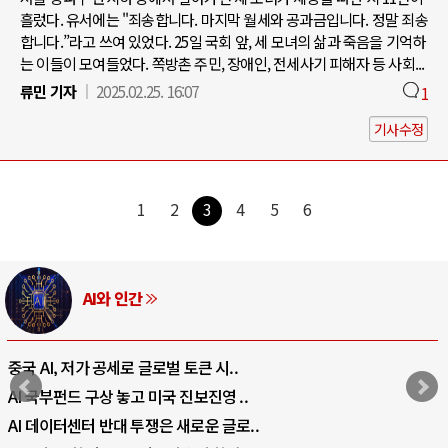
흘렀다. 유서에는 "죄송합니다. 마지막 월세와 공과금입니다. 정말 죄송
합니다.”라고 쓰여 있었다. 25일 국회 앞, 세 모녀의 삶과 죽음을 기억하
는 이들이 모여들었다. 쪽방촌 주민, 장애인, 전세사기 피해자 등 사회...
류민 기자
2025.02.25. 16:07
1
기사수정
1
2
3
4
5
6
AI와 인간
중국 AI, 저가 공세로 글로벌 토큰 시..
AI 국부펀드 구상 놓고 미국 진보진영 ..
AI 데이터센터 반대 투쟁은 새로운 글로..