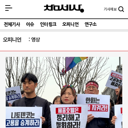
기사
제보
전체기사
이슈
인터링크
오피니언
연구소
오피니언
영상