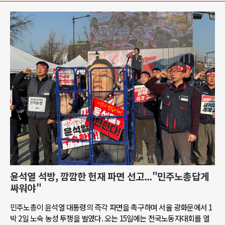
윤석열 석방, 깜깜한 헌재 파면 선고..."민주노총답게
싸워야"
민주노총이 윤석열 대통령의 즉각 파면을 촉구하며 서울 광화문에서 1
박 2일 노숙 농성 투쟁을 벌였다. 오는 15일에는 전국노동자대회를 열