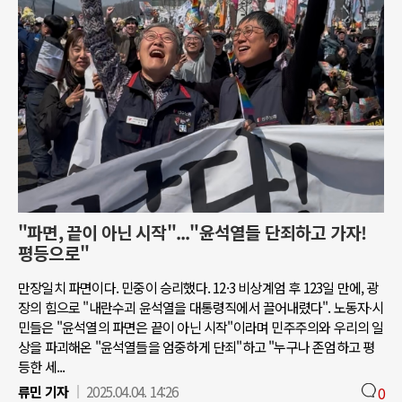
"파면, 끝이 아닌 시작"..."윤석열들 단죄하고 가자!
평등으로"
만장일치 파면이다. 민중이 승리했다. 12·3 비상계엄 후 123일 만에, 광
장의 힘으로 "내란수괴 윤석열을 대통령직에서 끌어내렸다". 노동자∙시
민들은 "윤석열의 파면은 끝이 아닌 시작"이라며 민주주의와 우리의 일
상을 파괴해온 "윤석열들을 엄중하게 단죄"하고 "누구나 존엄하고 평
등한 세...
류민 기자
2025.04.04. 14:26
0