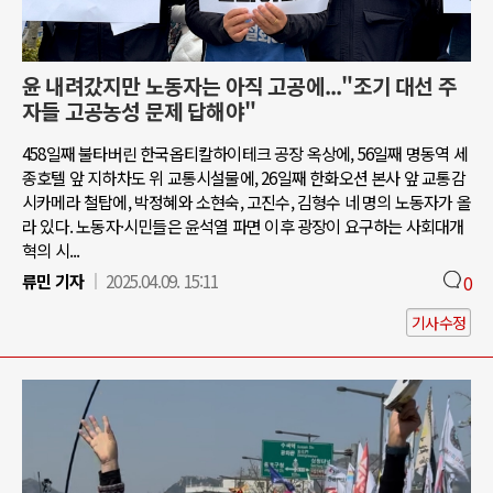
윤 내려갔지만 노동자는 아직 고공에..."조기 대선 주
자들 고공농성 문제 답해야"
458일째 불타버린 한국옵티칼하이테크 공장 옥상에, 56일째 명동역 세
종호텔 앞 지하차도 위 교통시설물에, 26일째 한화오션 본사 앞 교통감
시카메라 철탑에, 박정혜와 소현숙, 고진수, 김형수 네 명의 노동자가 올
라 있다. 노동자·시민들은 윤석열 파면 이후 광장이 요구하는 사회대개
혁의 시...
류민 기자
2025.04.09. 15:11
0
기사수정