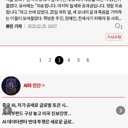
흘렀다. 유서에는 "죄송합니다. 마지막 월세와 공과금입니다. 정말 죄송
합니다.”라고 쓰여 있었다. 25일 국회 앞, 세 모녀의 삶과 죽음을 기억하
는 이들이 모여들었다. 쪽방촌 주민, 장애인, 전세사기 피해자 등 사회...
류민 기자
2025.02.25. 16:07
1
기사수정
1
2
3
4
5
6
러시아-우크라이나 전쟁
전쟁의 추상화: 우크라이나, 대리전의 역..
EU·우크라이나 드론 협력 직후, 러시아..
나토, 우크라 군사지원 2027년까지 공..