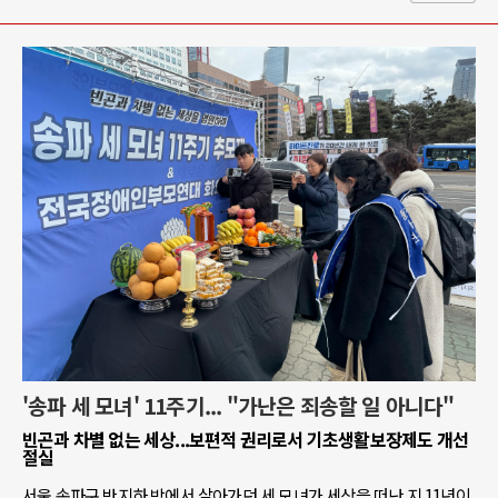
'송파 세 모녀' 11주기... "가난은 죄송할 일 아니다"
빈곤과 차별 없는 세상...보편적 권리로서 기초생활보장제도 개선
절실
서울 송파구 반지하 방에서 살아가던 세 모녀가 세상을 떠난 지 11년이