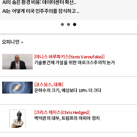
우크라이나, 덴마크, 에스토니아, 네덜란..
러·우크라, 대규모 공습 주고받아…민간 ..
오피니언
[야니스 바루파키스(Yanis Varoufakis)]
기술봉건제 가설을 위한 마르크스주의적 논거
[코스모스, 대화]
은하수의 크기, 예상보다 10% 더 크다
[크리스 헤지스(Chris Hedges)]
백악관의 대부, 트럼프의 마피아 정치