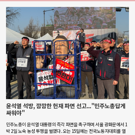
윤석열 석방, 깜깜한 헌재 파면 선고..."민주노총답게
싸워야"
민주노총이 윤석열 대통령의 즉각 파면을 촉구하며 서울 광화문에서 1
박 2일 노숙 농성 투쟁을 벌였다. 오는 15일에는 전국노동자대회를 열