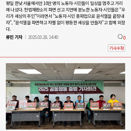
평일 한낮 서울에서만 10만 명의 노동자∙시민들이 일상을 멈추고 거리
에 나섰다. 헌법재판소의 파면 선고 지연에 분노한 노동자∙시민들은 "우
리가 세상의 주인"이라면서 "노동자∙시민 총파업으로 윤석열을 끝장내
자", "윤석열을 파면하고 차별 없이 평등한 세상을 만들자"고 함께 외쳤
다.
류민 기자
2025.03.28. 14:40
0
기사수정