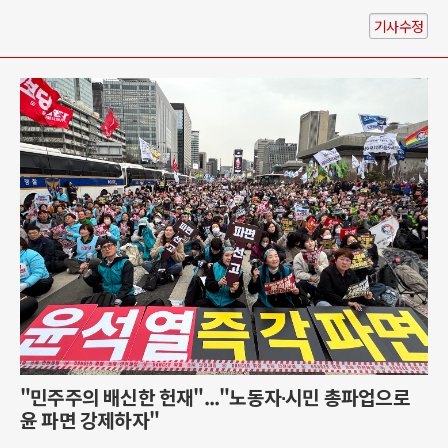
기사수정
"민주주의 배신한 헌재"..."노동자∙시민 총파업으로
윤 파면 강제하자"