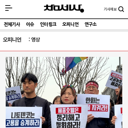
기사
제보
전체기사
이슈
인터링크
오피니언
연구소
오피니언
영상