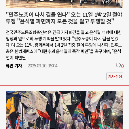
"민주노총이 다시 길을 연다" 오는 11일 1박 2일 철야
투쟁 "윤석열 파면까지 모든 것을 걸고 투쟁할 것"
전국민주노동조합총연맹은 긴급 기자회견을 열고 윤석열 석방에 대한
입장과 앞으로의 투쟁 계획을 발표했다. "민주노총이 다시 길을 열겠
다"며 오는 11일, 광화문에서 1박 2일 집중 철야 투쟁에 나선다. 민주노
총은 헌법재판소에 "내란수괴 윤석열의 즉각 파면"을 촉구하며, "윤석
열이 파면될 ...
류민 기자
2025.03.10. 15:04
0
기사수정