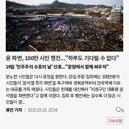
윤 파면, 100만 시민 행진..."하루도 기다릴 수 없다"
19일 '민주주의 수호의 날' 선포..."광장에서 함께 싸우자"
분노한 시민들은 다시 광장을 향한다. 15일 주말 집회에는 100만명의
시민들이 '윤석열 즉각 파면'을 촉구하며 경복궁역부터 안국역에 이르
는 대로를 가득 메웠다. 시민들은 헌재를 대신해서 "피청구인 대통령 윤
석열을 파면한다"고 함께 외쳤다. 집회 후 행진에는 갈수록 더 많은 시
민들이 결...
류민 기자
2025.03.16. 10:34
0
기사수정