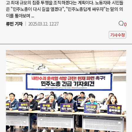
고 최대 규모의 집중 투쟁을 조직하겠다는 계획이다. 노동자와 시민들
은 "민주노총이 다시 길을 열겠다", "민주노총답게 싸우자"는 말의 의
미를 톺아보며 ...
류민 기자
2025.03.12. 12:27
0
기사수정