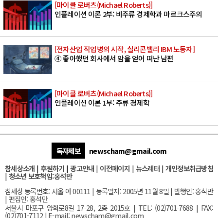
[마이클 로버츠(Michael Roberts)]
인플레이션 이론 2부: 비주류 경제학과 마르크스주의
[전자산업 직업병의 시작, 실리콘밸리 IBM 노동자]
④ 좋아했던 회사에서 암을 얻어 떠난 남편
[마이클 로버츠(Michael Roberts)]
인플레이션 이론 1부: 주류 경제학
독자제보
newscham@gmail.com
참세상소개
|
후원하기
|
광고안내
|
이전페이지
|
뉴스레터
|
개인정보취급방침
|
청소년 보호책임:홍석만
참세상 등록번호: 서울 아 00111 | 등록일자: 2005년 11월 8일 | 발행인: 홍석만
| 편집인: 홍석만
서울
시 마포구 양화로8길 17-28, 2층 2015호
| TEL: (02)701-7688 | FAX:
(02)701-7112 |
E-mail:
newscham@gmail.com