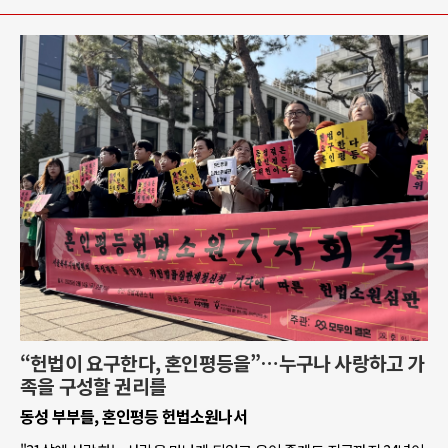
“헌법이 요구한다, 혼인평등을”…누구나 사랑하고 가
족을 구성할 권리를
동성 부부들, 혼인평등 헌법소원나서