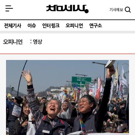
기사
제보
전체기사
이슈
인터링크
오피니언
연구소
오피니언
영상