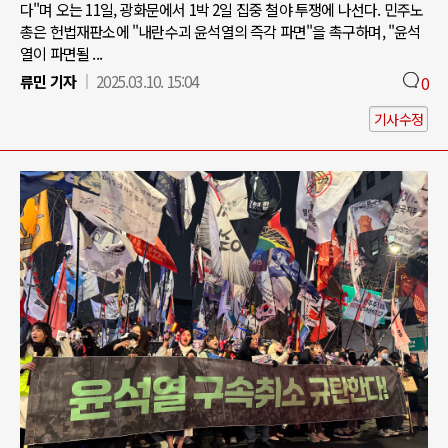
다"며 오는 11일, 광화문에서 1박 2일 집중 철야 투쟁에 나선다. 민주노
총은 헌법재판소에 "내란수괴 윤석열의 즉각 파면"을 촉구하며, "윤석
열이 파면될 ...
류민 기자
2025.03.10. 15:04
0
기사수정