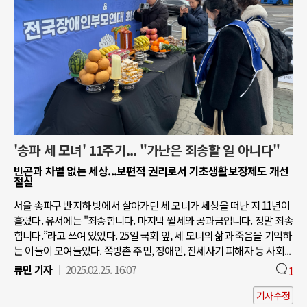
'송파 세 모녀' 11주기... "가난은 죄송할 일 아니다"
빈곤과 차별 없는 세상...보편적 권리로서 기초생활보장제도 개선
절실
서울 송파구 반지하 방에서 살아가던 세 모녀가 세상을 떠난 지 11년이
흘렀다. 유서에는 "죄송합니다. 마지막 월세와 공과금입니다. 정말 죄송
합니다.”라고 쓰여 있었다. 25일 국회 앞, 세 모녀의 삶과 죽음을 기억하
는 이들이 모여들었다. 쪽방촌 주민, 장애인, 전세사기 피해자 등 사회...
류민 기자
2025.02.25. 16:07
1
기사수정