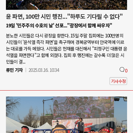
윤 파면, 100만 시민 행진..."하루도 기다릴 수 없다"
19일 '민주주의 수호의 날' 선포..."광장에서 함께 싸우자"
분노한 시민들은 다시 광장을 향한다. 15일 주말 집회에는 100만명의
시민들이 '윤석열 즉각 파면'을 촉구하며 경복궁역부터 안국역에 이르
는 대로를 가득 메웠다. 시민들은 헌재를 대신해서 "피청구인 대통령 윤
석열을 파면한다"고 함께 외쳤다. 집회 후 행진에는 갈수록 더 많은 시
민들이 결...
류민 기자
2025.03.16. 10:34
0
기사수정