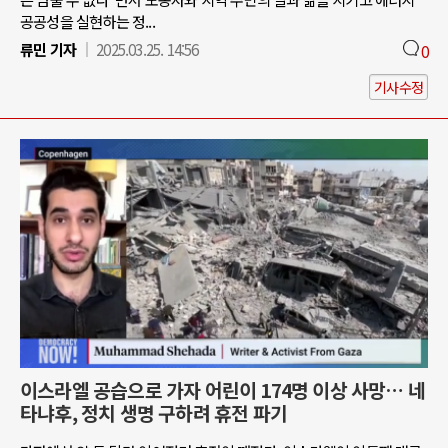
공공성을 실현하는 정...
류민 기자
2025.03.25. 14:56
0
기사수정
이스라엘 공습으로 가자 어린이 174명 이상 사망… 네
타냐후, 정치 생명 구하려 휴전 파기