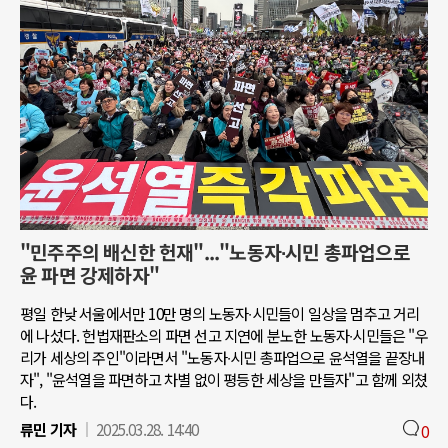
"민주주의 배신한 헌재"..."노동자∙시민 총파업으로
윤 파면 강제하자"
평일 한낮 서울에서만 10만 명의 노동자∙시민들이 일상을 멈추고 거리
에 나섰다. 헌법재판소의 파면 선고 지연에 분노한 노동자∙시민들은 "우
리가 세상의 주인"이라면서 "노동자∙시민 총파업으로 윤석열을 끝장내
자", "윤석열을 파면하고 차별 없이 평등한 세상을 만들자"고 함께 외쳤
다.
류민 기자
2025.03.28. 14:40
0