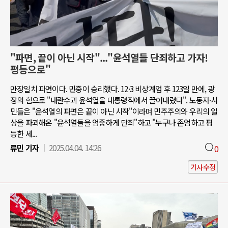
"파면, 끝이 아닌 시작"..."윤석열들 단죄하고 가자!
평등으로"
만장일치 파면이다. 민중이 승리했다. 12·3 비상계엄 후 123일 만에, 광
장의 힘으로 "내란수괴 윤석열을 대통령직에서 끌어내렸다". 노동자∙시
민들은 "윤석열의 파면은 끝이 아닌 시작"이라며 민주주의와 우리의 일
상을 파괴해온 "윤석열들을 엄중하게 단죄"하고 "누구나 존엄하고 평
등한 세...
류민 기자
2025.04.04. 14:26
0
기사수정