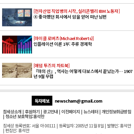
[전자산업 직업병의 시작, 실리콘밸리 IBM 노동자]
④ 좋아했던 회사에서 암을 얻어 떠난 남편
[마이클 로버츠(Michael Roberts)]
인플레이션 이론 1부: 주류 경제학
[애덤 투즈의 차트북]
『마의 산』, 역사는 어떻게 다보스에서 끝났는가… 1907
년 9월 무렵
독자제보
newscham@gmail.com
참세상소개
|
후원하기
|
광고안내
|
이전페이지
|
뉴스레터
|
개인정보취급방침
|
청소년 보호책임:홍석만
참세상 등록번호: 서울 아 00111 | 등록일자: 2005년 11월 8일 | 발행인: 홍석만
| 편집인: 홍석만