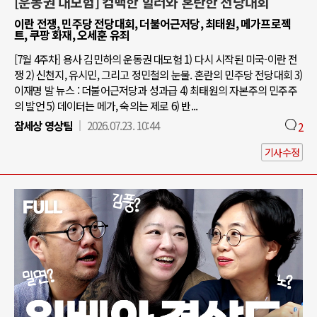
[운동권 대모험] 컴백한 힐러와 혼란한 전당대회
이란 전쟁, 민주당 전당대회, 더불어근저당, 최태원, 메가프로젝
트, 쿠팡 화재, 오세훈 유죄
[7월 4주차] 용사 김민하의 운동권 대모험 1) 다시 시작된 미국-이란 전
쟁 2) 신천지, 유시민, 그리고 정민철의 눈물. 혼란의 민주당 전당대회 3)
이재명 발 뉴스 : 더불어근저당과 성과급 4) 최태원의 자본주의 민주주
의 발언 5) 데이터는 메가, 숙의는 제로 6) 반...
참세상 영상팀
2026.07.23. 10:44
2
기사수정