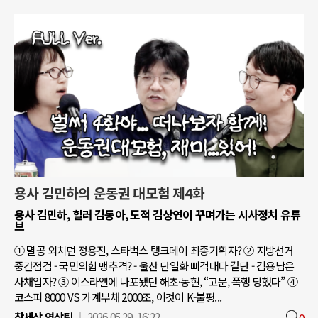
용사 김민하의 운동권 대모험 제4화
용사 김민하, 힐러 김동아, 도적 김상연이 꾸며가는 시사정치 유튜
브
① 멸공 외치던 정용진, 스타벅스 탱크데이 최종기획자? ② 지방선거
중간점검 - 국민의힘 맹추격? - 울산 단일화 삐걱대다 결단 - 김용남은
사채업자? ③ 이스라엘에 나포됐던 해초·동현, “고문, 폭행 당했다” ④
코스피 8000 VS 가계부채 2000조, 이것이 K-불평...
참세상 영상팀
2026.05.29. 16:22
0