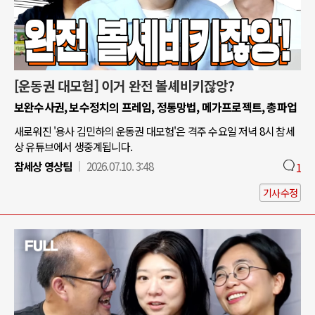
[운동권 대모험] 이거 완전 볼셰비키잖앙?
보완수사권, 보수정치의 프레임, 정통망법, 메가프로젝트, 총파업
새로워진 '용사 김민하의 운동권 대모험'은 격주 수요일 저녁 8시 참세
상 유튜브에서 생중계됩니다.
참세상 영상팀
2026.07.10. 3:48
1
기사수정