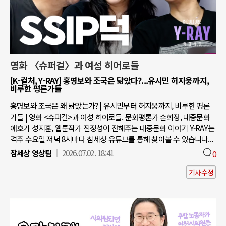
영화 〈슈퍼걸〉과 여성 히어로들
[K-컬처, Y-RAY] 홍명보와 조국은 닮았다?...유시민 허지웅까지,
비루한 평론가들
홍명보와 조국은 왜 닮았는가? | 유시민부터 허지웅까지, 비루한 평론
가들 | 영화 <슈퍼걸>과 여성 히어로들. 문화평론가 손희정, 대중문화
애호가 성지훈, 웹툰작가 진정성이 전해주는 대중문화 이야기 Y-RAY는
격주 수요일 저녁 8시마다 참세상 유튜브를 통해 찾아볼 수 있습니다...
참세상 영상팀
2026.07.02. 18:41
0
기사수정