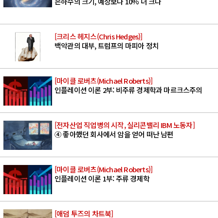
은하수의 크기, 예상보다 10% 더 크다
[크리스 헤지스(Chris Hedges)]
백악관의 대부, 트럼프의 마피아 정치
[마이클 로버츠(Michael Roberts)]
인플레이션 이론 2부: 비주류 경제학과 마르크스주의
[전자산업 직업병의 시작, 실리콘밸리 IBM 노동자]
④ 좋아했던 회사에서 암을 얻어 떠난 남편
[마이클 로버츠(Michael Roberts)]
인플레이션 이론 1부: 주류 경제학
[애덤 투즈의 차트북]