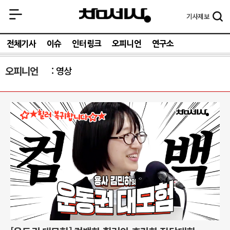
기사
제보
전체기사
이슈
인터링크
오피니언
연구소
오피니언
영상