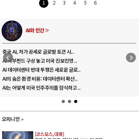
1
2
3
4
5
6
러시아-우크라이나 전쟁
전쟁의 추상화: 우크라이나, 대리전의 역..
EU·우크라이나 드론 협력 직후, 러시아..
나토, 우크라 군사지원 2027년까지 공..
우크라이나, 덴마크, 에스토니아, 네덜란..
러·우크라, 대규모 공습 주고받아…민간 ..
오피니언
[코스모스, 대화]