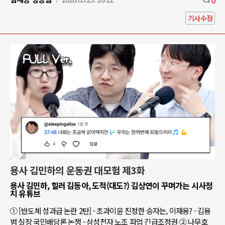
기사수정
용사 김민하의 운동권 대모험 제3화
용사 김민하, 힐러 김동아, 도적(대도?) 김상연이 꾸며가는 시사정
치 유튜브
① [반도체 성과급 논란 2탄] - 초과이윤 진정한 승자는, 이재용? - 김용
범 실장 국민배당론 논쟁 - 삼성전자 노조 파업 긴급조정권 ② 나무호