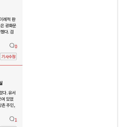
"이례적 판
들은 광화문
했다. 검
0
기사수정
실
렀다. 유서
쓰여 있었
방촌 주민,
1