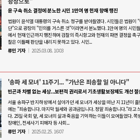
광장으로"
윤 구속 취소 결정에 분노한 시민 1만여 명 헌재 향해 행진
법원이 윤석열 대통령의 구속 취소 청구를 받아들였다. 시민들은 법원이 
단"으로 광장의 "민의를 거스른 것"이라면서 분노했다. 1만여 명의 시민
에서 헌재 인근까지 행진하며 검찰의 즉시항고와 헌재의 파면 결정을 촉구
찰은 이틀째 판단을 내리지 못하고 있다. 시민...
류민 기자
2025.03.08. 10:03
'송파 세 모녀' 11주기... "가난은 죄송할 일 아니다"
빈곤과 차별 없는 세상...보편적 권리로서 기초생활보장제도 개선 절
서울 송파구 반지하 방에서 살아가던 세 모녀가 세상을 떠난 지 11년이 흘
에는 "죄송합니다. 마지막 월세와 공과금입니다. 정말 죄송합니다.”라고 
다. 25일 국회 앞, 세 모녀의 삶과 죽음을 기억하는 이들이 모여들었다. 쪽
장애인, 전세사기 피해자 등 사회...
류민 기자
2025.02.25. 16:07