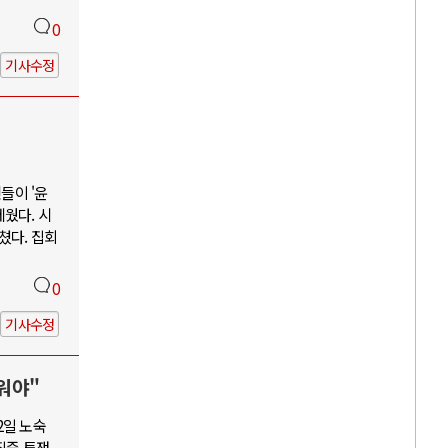
0
기사수정
들이 '윤
웠다. 시
쳤다. 집회
0
기사수정
워야"
2일 노숙
집중 투쟁