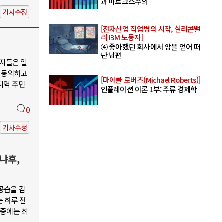
과 마르크스주의
기사수정
[전자산업 직업병의 시작, 실리콘밸
리 IBM 노동자]
④ 좋아했던 회사에서 암을 얻어 떠
난 남편
자들은 일
 동의하고
[마이클 로버츠(Michael Roberts)]
지역 주민
인플레이션 이론 1부: 주류 경제학
0
기사수정
냐후,
공습을 감
는 하루 전
 중에는 최