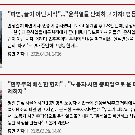
"파면, 끝이 아닌 시작"..."윤석열들 단죄하고 가자! 평
만장일치 파면이다. 민중이 승리했다. 12·3 비상계엄 후 123일 만에, 광장
"내란수괴 윤석열을 대통령직에서 끌어내렸다". 노동자∙시민들은 "윤석
끝이 아닌 시작"이라며 민주주의와 우리의 일상을 파괴해온 "윤석열들을
단죄"하고 "누구나 존엄하고 평등한 세...
류민 기자
2025.04.04. 14:26
"민주주의 배신한 헌재"..."노동자∙시민 총파업으로 윤 
제하자"
평일 한낮 서울에서만 10만 명의 노동자∙시민들이 일상을 멈추고 거리에 
법재판소의 파면 선고 지연에 분노한 노동자∙시민들은 "우리가 세상의 주
서 "노동자∙시민 총파업으로 윤석열을 끝장내자", "윤석열을 파면하고 차
등한 세상을 만들자"고 함께 외쳤다.
류민 기자
2025.03.28. 14:40