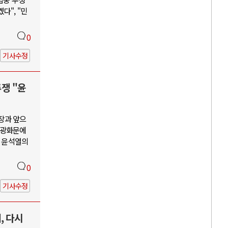
다", "민
0
기사수정
투쟁 "윤
장과 앞으
, 광화문에
괴 윤석열의
0
기사수정
, 다시