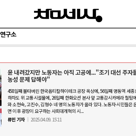
연구소
윤 내려갔지만 노동자는 아직 고공에..."조기 대선 주자
AI와 인간
농성 문제 답해야"
458일째 불타버린 한국옵티칼하이테크 공장 옥상에, 56일째 명동역 세종
중국 AI, 저가 공세로 글로벌 토큰 시.
하차도 위 교통시설물에, 26일째 한화오션 본사 앞 교통감시카메라 철탑에
AI 국부펀드 구상 놓고 미국 진보진영 
와 소현숙, 고진수, 김형수 네 명의 노동자가 올라 있다. 노동자·시민들은 
면 이후 광장이 요구하는 사회대개혁의 시...
AI 데이터센터 반대 투쟁은 새로운 글
류민 기자
2025.04.09. 15:11
AI의 숨은 환경 비용: 데이터센터 확산
AI는 어떻게 미국 민주주의를 잠식하고