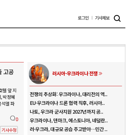
로그인
기사
제보
들 고공
러시아-우크라이나 전쟁
호텔 앞 지
.
전쟁의 추상화: 우크라이나, 대리전의 역..
호르
, 박정혜
..
EU·우크라이나 드론 협력 직후, 러시아..
호르
윤석열 파
로..
나토, 우크라 군사지원 2027년까지 공..
이란
0
..
우크라이나, 덴마크, 에스토니아, 네덜란..
트럼
 ..
러·우크라, 대규모 공습 주고받아…민간 ..
하마
기사수정