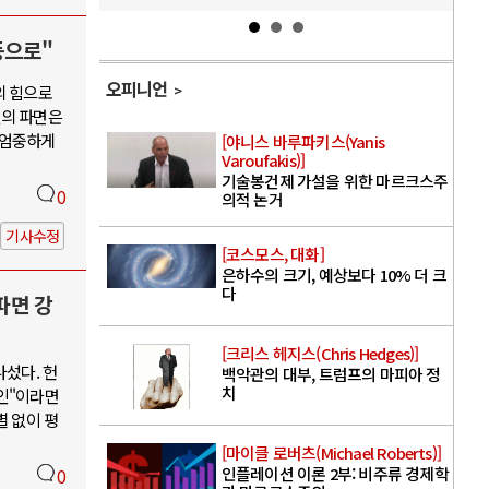
등으로"
오피니언
의 힘으로
열의 파면은
 엄중하게
[야니스 바루파키스(Yanis
Varoufakis)]
기술봉건제 가설을 위한 마르크스주
0
의적 논거
기사수정
[코스모스, 대화]
은하수의 크기, 예상보다 10% 더 크
다
파면 강
[크리스 헤지스(Chris Hedges)]
나섰다. 헌
백악관의 대부, 트럼프의 마피아 정
치
인"이라면
별 없이 평
[마이클 로버츠(Michael Roberts)]
인플레이션 이론 2부: 비주류 경제학
0