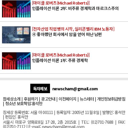
[마이클 로버츠(Michael Roberts)]
인플레이션 이론 2부: 비주류 경제학과 마르크스주의
[전자산업 직업병의 시작, 실리콘밸리 IBM 노동자]
④ 좋아했던 회사에서 암을 얻어 떠난 남편
[마이클 로버츠(Michael Roberts)]
인플레이션 이론 1부: 주류 경제학
독자제보
newscham@gmail.com
참세상소개
|
후원하기
|
광고안내
|
이전페이지
|
뉴스레터
|
개인정보취급방침
|
청소년 보호책임:홍석만
참세상 등록번호: 서울 아 00111 | 등록일자: 2005년 11월 8일 | 발행인: 홍석만
| 편집인: 홍석만
서울
시 마포구 양화로8길 17-28, 2층 2015호
| TEL: (02)701-7688 | FAX:
(02)701-7112 |
E-mail:
newscham@gmail.com