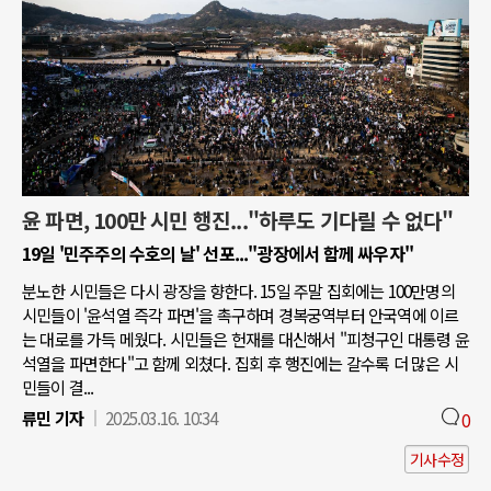
윤 파면, 100만 시민 행진..."하루도 기다릴 수 없다"
19일 '민주주의 수호의 날' 선포..."광장에서 함께 싸우자"
분노한 시민들은 다시 광장을 향한다. 15일 주말 집회에는 100만명의
시민들이 '윤석열 즉각 파면'을 촉구하며 경복궁역부터 안국역에 이르
는 대로를 가득 메웠다. 시민들은 헌재를 대신해서 "피청구인 대통령 윤
석열을 파면한다"고 함께 외쳤다. 집회 후 행진에는 갈수록 더 많은 시
민들이 결...
류민 기자
2025.03.16. 10:34
0
기사수정