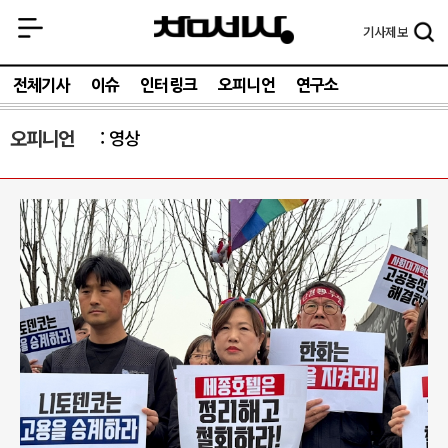
기사
제보
전체기사
이슈
인터링크
오피니언
연구소
오피니언
영상