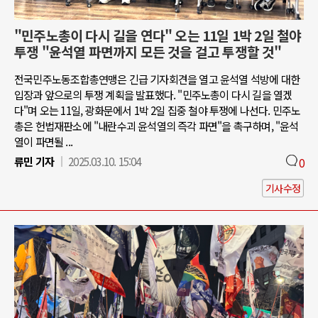
"민주노총이 다시 길을 연다" 오는 11일 1박 2일 철야
투쟁 "윤석열 파면까지 모든 것을 걸고 투쟁할 것"
전국민주노동조합총연맹은 긴급 기자회견을 열고 윤석열 석방에 대한
입장과 앞으로의 투쟁 계획을 발표했다. "민주노총이 다시 길을 열겠
다"며 오는 11일, 광화문에서 1박 2일 집중 철야 투쟁에 나선다. 민주노
총은 헌법재판소에 "내란수괴 윤석열의 즉각 파면"을 촉구하며, "윤석
열이 파면될 ...
류민 기자
2025.03.10. 15:04
0
기사수정