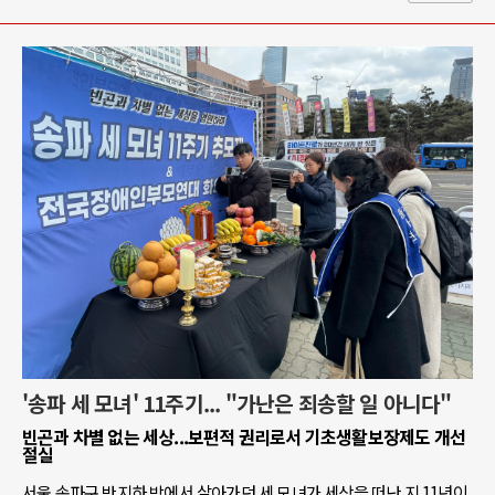
'송파 세 모녀' 11주기... "가난은 죄송할 일 아니다"
빈곤과 차별 없는 세상...보편적 권리로서 기초생활보장제도 개선
절실
서울 송파구 반지하 방에서 살아가던 세 모녀가 세상을 떠난 지 11년이