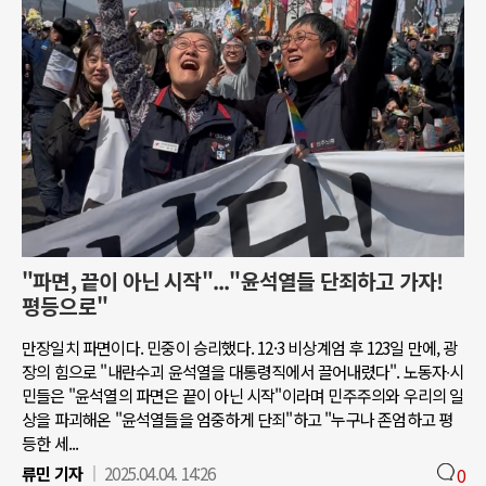
"파면, 끝이 아닌 시작"..."윤석열들 단죄하고 가자!
평등으로"
만장일치 파면이다. 민중이 승리했다. 12·3 비상계엄 후 123일 만에, 광
장의 힘으로 "내란수괴 윤석열을 대통령직에서 끌어내렸다". 노동자∙시
민들은 "윤석열의 파면은 끝이 아닌 시작"이라며 민주주의와 우리의 일
상을 파괴해온 "윤석열들을 엄중하게 단죄"하고 "누구나 존엄하고 평
등한 세...
류민 기자
2025.04.04. 14:26
0