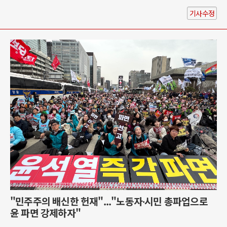
기사수정
"민주주의 배신한 헌재"..."노동자∙시민 총파업으로
윤 파면 강제하자"