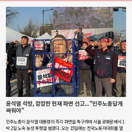
윤석열 석방, 깜깜한 헌재 파면 선고..."민주노총답게
싸워야"
민주노총이 윤석열 대통령의 즉각 파면을 촉구하며 서울 광화문에서 1
박 2일 노숙 농성 투쟁을 벌였다. 오는 15일에는 전국노동자대회를 열