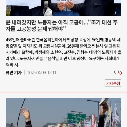
윤 내려갔지만 노동자는 아직 고공에..."조기 대선 주
자들 고공농성 문제 답해야"
458일째 불타버린 한국옵티칼하이테크 공장 옥상에, 56일째 명동역 세
종호텔 앞 지하차도 위 교통시설물에, 26일째 한화오션 본사 앞 교통감
시카메라 철탑에, 박정혜와 소현숙, 고진수, 김형수 네 명의 노동자가 올
라 있다. 노동자·시민들은 윤석열 파면 이후 광장이 요구하는 사회대개
혁의 시...
류민 기자
2025.04.09. 15:11
0
기사수정