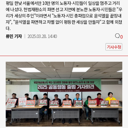
평일 한낮 서울에서만 10만 명의 노동자∙시민들이 일상을 멈추고 거리
에 나섰다. 헌법재판소의 파면 선고 지연에 분노한 노동자∙시민들은 "우
리가 세상의 주인"이라면서 "노동자∙시민 총파업으로 윤석열을 끝장내
자", "윤석열을 파면하고 차별 없이 평등한 세상을 만들자"고 함께 외쳤
다.
류민 기자
2025.03.28. 14:40
0
기사수정