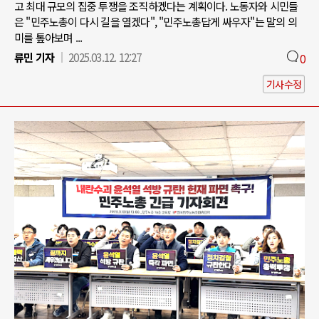
고 최대 규모의 집중 투쟁을 조직하겠다는 계획이다. 노동자와 시민들
은 "민주노총이 다시 길을 열겠다", "민주노총답게 싸우자"는 말의 의
미를 톺아보며 ...
류민 기자
2025.03.12. 12:27
0
기사수정