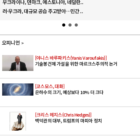
우크라이나, 덴마크, 에스토니아, 네덜란..
러·우크라, 대규모 공습 주고받아…민간 ..
오피니언
[야니스 바루파키스(Yanis Varoufakis)]
기술봉건제 가설을 위한 마르크스주의적 논거
[코스모스, 대화]
은하수의 크기, 예상보다 10% 더 크다
[크리스 헤지스(Chris Hedges)]
백악관의 대부, 트럼프의 마피아 정치