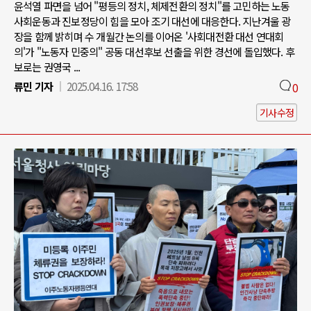
윤석열 파면을 넘어 "평등의 정치, 체제전환의 정치"를 고민하는 노동
사회운동과 진보정당이 힘을 모아 조기 대선에 대응한다. 지난겨울 광
장을 함께 밝히며 수 개월간 논의를 이어온 '사회대전환 대선 연대회
의'가 "노동자 민중의" 공동 대선후보 선출을 위한 경선에 돌입했다. 후
보로는 권영국 ...
류민 기자
2025.04.16. 17:58
0
기사수정