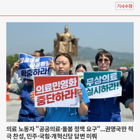
기사수정
의료 노동자 "공공의료·돌봄 정책 요구"...권영국만 적
극 찬성, 민주·국힘·개혁신당 답변 미뤄