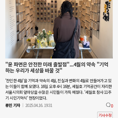
"윤 파면은 안전한 미래 출발점"...4월의 약속 "기억
하는 우리가 세상을 바꿀 것"
'잔인한 4월'을 기억과 약속의 4월, 진실과 변화의 4월로 만들어가고 있
는 이들이 함께 모였다. 16일 오후 4시 16분, 세월호 기억공간이 자리한
서울시의회 앞마당을 수많은 시민들이 가득 메웠다. '세월호 참사 11주
기 시민기억식' 현장이었다.
류민 기자
2025.04.16. 19:31
0
기사수정