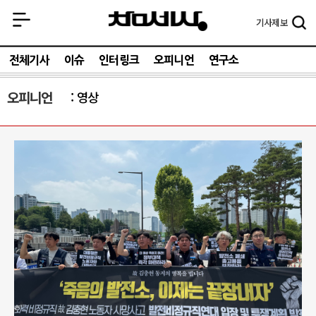
기사
제보
전체기사
이슈
인터링크
오피니언
연구소
오피니언
영상