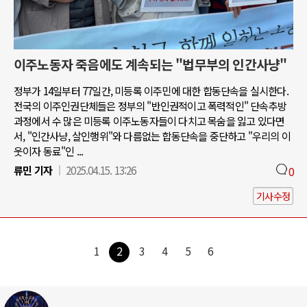
이주노동자 죽음에도 계속되는 "법무부의 인간사냥"
정부가 14일부터 77일간, 미등록 이주민에 대한 합동단속을 실시한다.
전국의 이주인권단체들은 정부의 "반인권적이고 폭력적인" 단속추방
과정에서 수 많은 미등록 이주노동자들이 다치고 목숨을 잃고 있다면
서, "인간사냥, 살인행위"와 다름없는 합동단속을 중단하고 "우리의 이
웃이자 동료"인 ...
류민 기자
2025.04.15. 13:26
0
기사수정
1
2
3
4
5
6