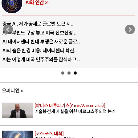
AI와 인간
중국 AI, 저가 공세로 글로벌 토큰 시..
AI 국부펀드 구상 놓고 미국 진보진영 ..
AI 데이터센터 반대 투쟁은 새로운 글로..
AI의 숨은 환경 비용: 데이터센터 확산..
AI는 어떻게 미국 민주주의를 잠식하고 ..
오피니언
[야니스 바루파키스(Yanis Varoufakis)]
기술봉건제 가설을 위한 마르크스주의적 논거
[코스모스, 대화]