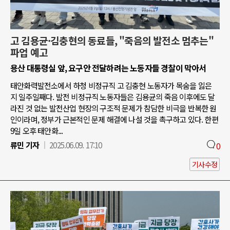
고 김용균·김충현의 동료들, "죽음의 발전소 멈추는"
파업 예고
용산 대통령실 앞, 요구안 전달하려는 노동자들 경찰이 막아서
태안화력발전소에서 하청 비정규직 고 김충현 노동자가 목숨을 잃은
지 일주일째다. 발전 비정규직 노동자들은 김용균의 죽음 이후에도 달
라진 것 없는 발전산업 현장의 구조적 문제가 참담한 비극을 반복한 원
인이라며, 정부가 근본적인 문제 해결에 나설 것을 촉구하고 있다. 한편
9일 오후 태안화...
류민 기자
2025.06.09. 17:10
0
기사수정