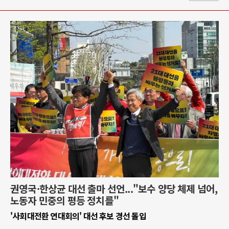
권영국·한상균 대선 출마 선언..."보수 양당 체제 넘어,
노동자 민중의 평등 정치를"
'사회대전환 연대회의' 대선 후보 경선 돌입