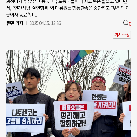
과정에서 수 많은 미등록 이주노동자들이 다치고 목숨을 잃고 있다면
서, "인간사냥, 살인행위"와 다름없는 합동단속을 중단하고 "우리의 이
웃이자 동료"인 ...
류민 기자
2025.04.15. 13:26
0
기사수정