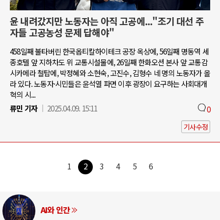
윤 내려갔지만 노동자는 아직 고공에..."조기 대선 주
자들 고공농성 문제 답해야"
458일째 불타버린 한국옵티칼하이테크 공장 옥상에, 56일째 명동역 세
종호텔 앞 지하차도 위 교통시설물에, 26일째 한화오션 본사 앞 교통감
시카메라 철탑에, 박정혜와 소현숙, 고진수, 김형수 네 명의 노동자가 올
라 있다. 노동자·시민들은 윤석열 파면 이후 광장이 요구하는 사회대개
혁의 시...
류민 기자
2025.04.09. 15:11
0
기사수정
1
2
3
4
5
6
AI와 인간