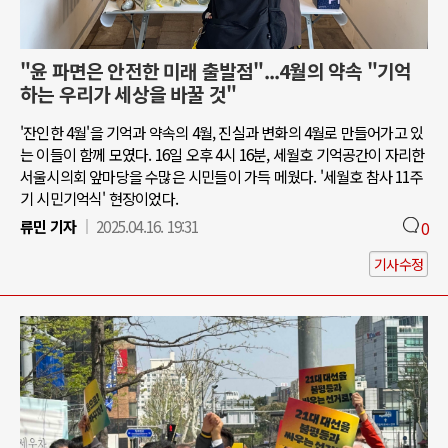
"윤 파면은 안전한 미래 출발점"...4월의 약속 "기억
하는 우리가 세상을 바꿀 것"
'잔인한 4월'을 기억과 약속의 4월, 진실과 변화의 4월로 만들어가고 있
는 이들이 함께 모였다. 16일 오후 4시 16분, 세월호 기억공간이 자리한
서울시의회 앞마당을 수많은 시민들이 가득 메웠다. '세월호 참사 11주
기 시민기억식' 현장이었다.
류민 기자
2025.04.16. 19:31
0
기사수정