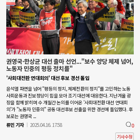
권영국·한상균 대선 출마 선언..."보수 양당 체제 넘어,
노동자 민중의 평등 정치를"
'사회대전환 연대회의' 대선 후보 경선 돌입
윤석열 파면을 넘어 "평등의 정치, 체제전환의 정치"를 고민하는 노동
사회운동과 진보정당이 힘을 모아 조기 대선에 대응한다. 지난겨울 광
장을 함께 밝히며 수 개월간 논의를 이어온 '사회대전환 대선 연대회
의'가 "노동자 민중의" 공동 대선후보 선출을 위한 경선에 돌입했다. 후
보로는 권영국 ...
류민 기자
2025.04.16. 17:58
0
기사수정