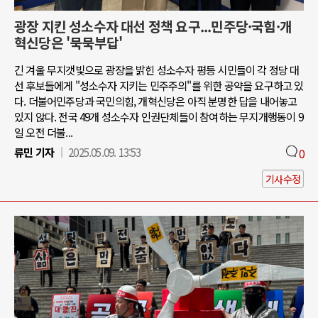
광장 지킨 성소수자 대선 정책 요구...민주당·국힘·개
혁신당은 '묵묵부답'
긴 겨울 무지갯빛으로 광장을 밝힌 성소수자 평등 시민들이 각 정당 대
선 후보들에게 "성소수자 지키는 민주주의"를 위한 공약을 요구하고 있
다. 더불어민주당과 국민의힘, 개혁신당은 아직 분명한 답을 내어놓고
있지 않다. 전국 49개 성소수자 인권단체들이 참여하는 무지개행동이 9
일 오전 더불...
류민 기자
2025.05.09. 13:53
0
기사수정