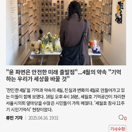
"윤 파면은 안전한 미래 출발점"...4월의 약속 "기억
하는 우리가 세상을 바꿀 것"
'잔인한 4월'을 기억과 약속의 4월, 진실과 변화의 4월로 만들어가고 있
는 이들이 함께 모였다. 16일 오후 4시 16분, 세월호 기억공간이 자리한
서울시의회 앞마당을 수많은 시민들이 가득 메웠다. '세월호 참사 11주
기 시민기억식' 현장이었다.
류민 기자
2025.04.16. 19:31
0
기사수정