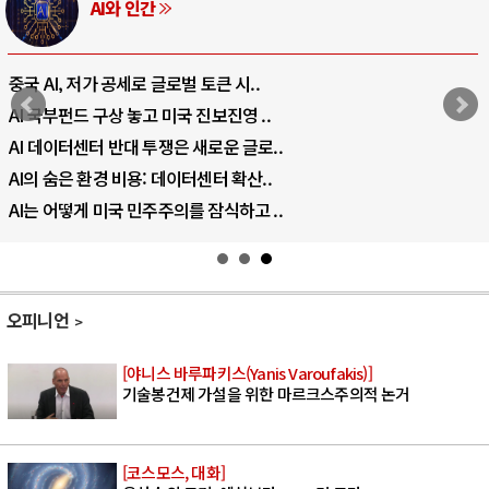
AI와 인간
중국 AI, 저가 공세로 글로벌 토큰 시..
AI 국부펀드 구상 놓고 미국 진보진영 ..
AI 데이터센터 반대 투쟁은 새로운 글로..
AI의 숨은 환경 비용: 데이터센터 확산..
AI는 어떻게 미국 민주주의를 잠식하고 ..
오피니언
[야니스 바루파키스(Yanis Varoufakis)]
기술봉건제 가설을 위한 마르크스주의적 논거
[코스모스, 대화]