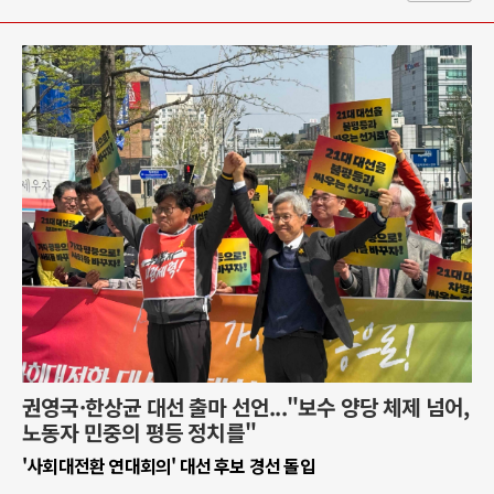
권영국·한상균 대선 출마 선언..."보수 양당 체제 넘어,
노동자 민중의 평등 정치를"
'사회대전환 연대회의' 대선 후보 경선 돌입