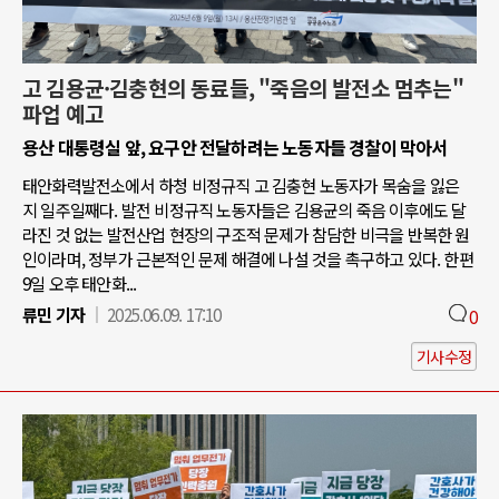
고 김용균·김충현의 동료들, "죽음의 발전소 멈추는"
파업 예고
용산 대통령실 앞, 요구안 전달하려는 노동자들 경찰이 막아서
태안화력발전소에서 하청 비정규직 고 김충현 노동자가 목숨을 잃은
지 일주일째다. 발전 비정규직 노동자들은 김용균의 죽음 이후에도 달
라진 것 없는 발전산업 현장의 구조적 문제가 참담한 비극을 반복한 원
인이라며, 정부가 근본적인 문제 해결에 나설 것을 촉구하고 있다. 한편
9일 오후 태안화...
류민 기자
2025.06.09. 17:10
0
기사수정