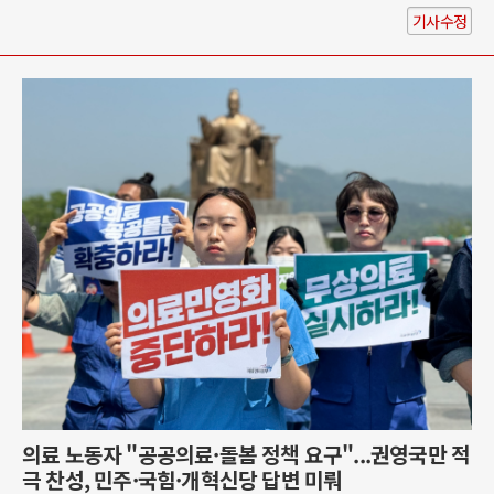
기사수정
의료 노동자 "공공의료·돌봄 정책 요구"...권영국만 적
극 찬성, 민주·국힘·개혁신당 답변 미뤄