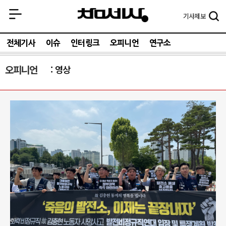
기사
제보
전체기사
이슈
인터링크
오피니언
연구소
오피니언
영상