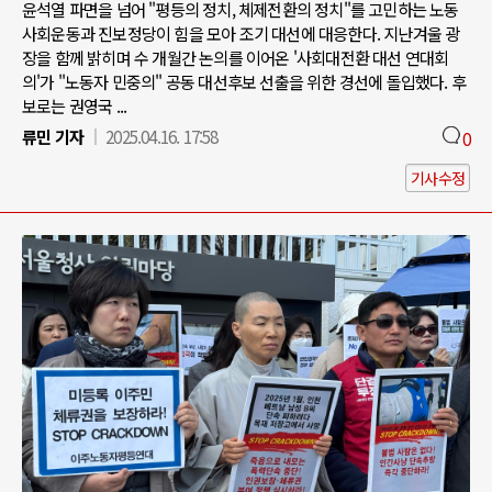
윤석열 파면을 넘어 "평등의 정치, 체제전환의 정치"를 고민하는 노동
사회운동과 진보정당이 힘을 모아 조기 대선에 대응한다. 지난겨울 광
장을 함께 밝히며 수 개월간 논의를 이어온 '사회대전환 대선 연대회
의'가 "노동자 민중의" 공동 대선후보 선출을 위한 경선에 돌입했다. 후
보로는 권영국 ...
류민 기자
2025.04.16. 17:58
0
기사수정