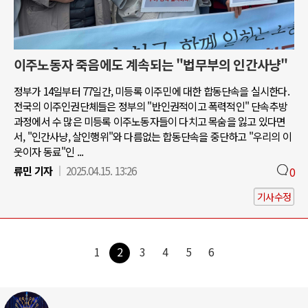
이주노동자 죽음에도 계속되는 "법무부의 인간사냥"
정부가 14일부터 77일간, 미등록 이주민에 대한 합동단속을 실시한다.
전국의 이주인권단체들은 정부의 "반인권적이고 폭력적인" 단속추방
과정에서 수 많은 미등록 이주노동자들이 다치고 목숨을 잃고 있다면
서, "인간사냥, 살인행위"와 다름없는 합동단속을 중단하고 "우리의 이
웃이자 동료"인 ...
류민 기자
2025.04.15. 13:26
0
기사수정
1
2
3
4
5
6