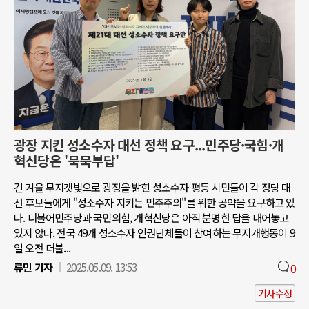
광장 지킨 성소수자 대선 정책 요구...민주당·국힘·개
혁신당은 '묵묵부답'
긴 겨울 무지갯빛으로 광장을 밝힌 성소수자 평등 시민들이 각 정당 대
선 후보들에게 "성소수자 지키는 민주주의"를 위한 공약을 요구하고 있
다. 더불어민주당과 국민의힘, 개혁신당은 아직 분명한 답을 내어놓고
있지 않다. 전국 49개 성소수자 인권단체들이 참여하는 무지개행동이 9
일 오전 더불...
류민 기자
2025.05.09. 13:53
0
기사수정