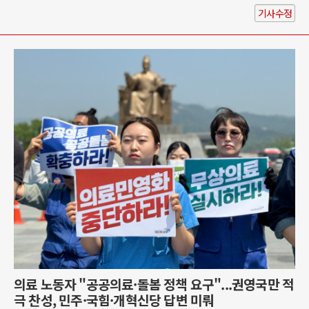
기사수정
의료 노동자 "공공의료·돌봄 정책 요구"...권영국만 적
극 찬성, 민주·국힘·개혁신당 답변 미뤄