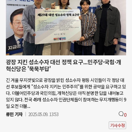
광장 지킨 성소수자 대선 정책 요구...민주당·국힘·개
혁신당은 '묵묵부답'
긴 겨울 무지갯빛으로 광장을 밝힌 성소수자 평등 시민들이 각 정당 대
선 후보들에게 "성소수자 지키는 민주주의"를 위한 공약을 요구하고 있
다. 더불어민주당과 국민의힘, 개혁신당은 아직 분명한 답을 내어놓고
있지 않다. 전국 49개 성소수자 인권단체들이 참여하는 무지개행동이 9
일 오전 더불...
류민 기자
2025.05.09. 13:53
0
기사수정