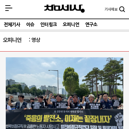
기사
제보
전체기사
이슈
인터링크
오피니언
연구소
오피니언
영상