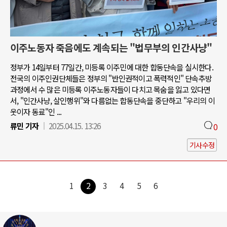
이주노동자 죽음에도 계속되는 "법무부의 인간사냥"
정부가 14일부터 77일간, 미등록 이주민에 대한 합동단속을 실시한다.
전국의 이주인권단체들은 정부의 "반인권적이고 폭력적인" 단속추방
과정에서 수 많은 미등록 이주노동자들이 다치고 목숨을 잃고 있다면
서, "인간사냥, 살인행위"와 다름없는 합동단속을 중단하고 "우리의 이
웃이자 동료"인 ...
류민 기자
2025.04.15. 13:26
0
기사수정
1
2
3
4
5
6