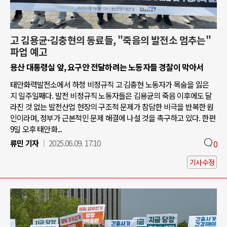
고 김용균·김충현의 동료들, "죽음의 발전소 멈추는"
파업 예고
용산 대통령실 앞, 요구안 전달하려는 노동자들 경찰이 막아서
태안화력발전소에서 하청 비정규직 고 김충현 노동자가 목숨을 잃은
지 일주일째다. 발전 비정규직 노동자들은 김용균의 죽음 이후에도 달
라진 것 없는 발전산업 현장의 구조적 문제가 참담한 비극을 반복한 원
인이라며, 정부가 근본적인 문제 해결에 나설 것을 촉구하고 있다. 한편
9일 오후 태안화...
류민 기자
2025.06.09. 17:10
0
기사수정