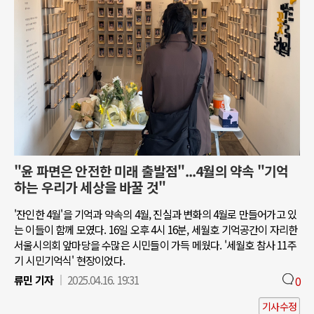
"윤 파면은 안전한 미래 출발점"...4월의 약속 "기억
하는 우리가 세상을 바꿀 것"
'잔인한 4월'을 기억과 약속의 4월, 진실과 변화의 4월로 만들어가고 있
는 이들이 함께 모였다. 16일 오후 4시 16분, 세월호 기억공간이 자리한
서울시의회 앞마당을 수많은 시민들이 가득 메웠다. '세월호 참사 11주
기 시민기억식' 현장이었다.
류민 기자
2025.04.16. 19:31
0
기사수정