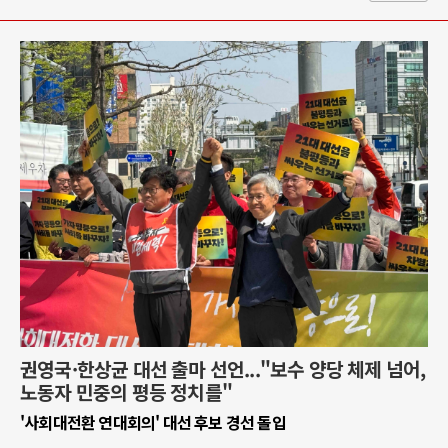
권영국·한상균 대선 출마 선언..."보수 양당 체제 넘어,
노동자 민중의 평등 정치를"
'사회대전환 연대회의' 대선 후보 경선 돌입