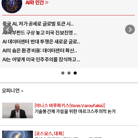
AI와 인간
중국 AI, 저가 공세로 글로벌 토큰 시..
AI 국부펀드 구상 놓고 미국 진보진영 ..
AI 데이터센터 반대 투쟁은 새로운 글로..
AI의 숨은 환경 비용: 데이터센터 확산..
AI는 어떻게 미국 민주주의를 잠식하고 ..
오피니언
[야니스 바루파키스(Yanis Varoufakis)]
기술봉건제 가설을 위한 마르크스주의적 논거
[코스모스, 대화]