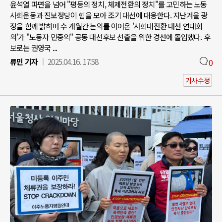
윤석열 파면을 넘어 "평등의 정치, 체제전환의 정치"를 고민하는 노동
사회운동과 진보정당이 힘을 모아 조기 대선에 대응한다. 지난겨울 광
장을 함께 밝히며 수 개월간 논의를 이어온 '사회대전환 대선 연대회
의'가 "노동자 민중의" 공동 대선후보 선출을 위한 경선에 돌입했다. 후
보로는 권영국 ...
류민 기자
2025.04.16. 17:58
0
기사수정