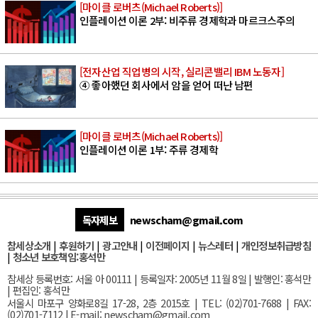
[마이클 로버츠(Michael Roberts)]
인플레이션 이론 2부: 비주류 경제학과 마르크스주의
[전자산업 직업병의 시작, 실리콘밸리 IBM 노동자]
④ 좋아했던 회사에서 암을 얻어 떠난 남편
[마이클 로버츠(Michael Roberts)]
인플레이션 이론 1부: 주류 경제학
독자제보
newscham@gmail.com
참세상소개
|
후원하기
|
광고안내
|
이전페이지
|
뉴스레터
|
개인정보취급방침
|
청소년 보호책임:홍석만
참세상 등록번호: 서울 아 00111 | 등록일자: 2005년 11월 8일 | 발행인: 홍석만
| 편집인: 홍석만
서울
시 마포구 양화로8길 17-28, 2층 2015호
| TEL: (02)701-7688 | FAX:
(02)701-7112 |
E-mail:
newscham@gmail.com