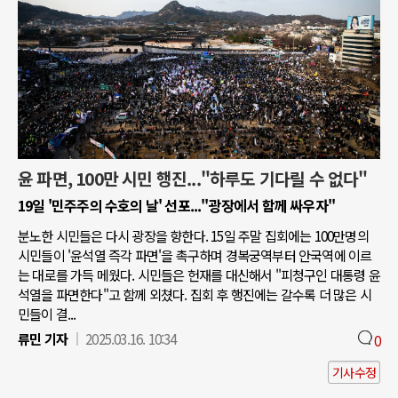
윤 파면, 100만 시민 행진..."하루도 기다릴 수 없다"
19일 '민주주의 수호의 날' 선포..."광장에서 함께 싸우자"
분노한 시민들은 다시 광장을 향한다. 15일 주말 집회에는 100만명의
시민들이 '윤석열 즉각 파면'을 촉구하며 경복궁역부터 안국역에 이르
는 대로를 가득 메웠다. 시민들은 헌재를 대신해서 "피청구인 대통령 윤
석열을 파면한다"고 함께 외쳤다. 집회 후 행진에는 갈수록 더 많은 시
민들이 결...
류민 기자
2025.03.16. 10:34
0
기사수정