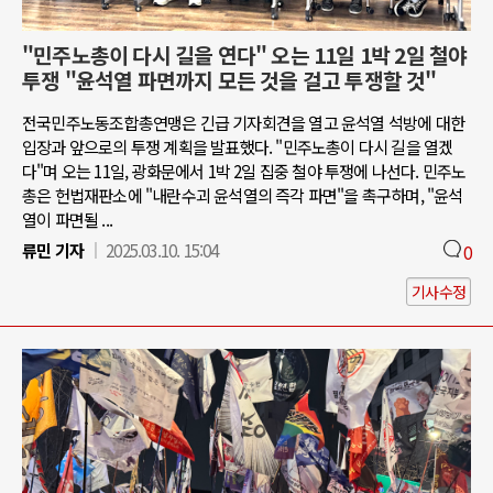
"민주노총이 다시 길을 연다" 오는 11일 1박 2일 철야
투쟁 "윤석열 파면까지 모든 것을 걸고 투쟁할 것"
전국민주노동조합총연맹은 긴급 기자회견을 열고 윤석열 석방에 대한
입장과 앞으로의 투쟁 계획을 발표했다. "민주노총이 다시 길을 열겠
다"며 오는 11일, 광화문에서 1박 2일 집중 철야 투쟁에 나선다. 민주노
총은 헌법재판소에 "내란수괴 윤석열의 즉각 파면"을 촉구하며, "윤석
열이 파면될 ...
류민 기자
2025.03.10. 15:04
0
기사수정