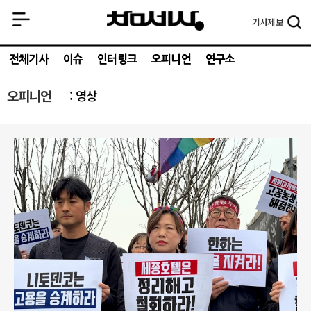
기사
제보
전체기사
이슈
인터링크
오피니언
연구소
오피니언
영상