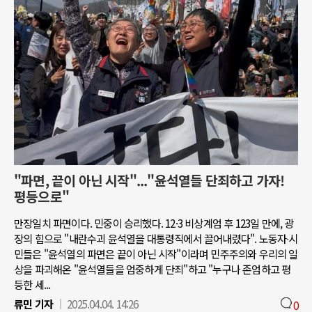
"파면, 끝이 아닌 시작"..."윤석열들 단죄하고 가자!
평등으로"
만장일치 파면이다. 민중이 승리했다. 12·3 비상계엄 후 123일 만에, 광
장의 힘으로 "내란수괴 윤석열을 대통령직에서 끌어내렸다". 노동자∙시
민들은 "윤석열의 파면은 끝이 아닌 시작"이라며 민주주의와 우리의 일
상을 파괴해온 "윤석열들을 엄중하게 단죄"하고 "누구나 존엄하고 평
등한 세...
류민 기자
2025.04.04. 14:26
0