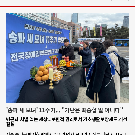
'송파 세 모녀' 11주기... "가난은 죄송할 일 아니다"
빈곤과 차별 없는 세상...보편적 권리로서 기초생활보장제도 개선
절실
서울 송파구 반지하 방에서 살아가던 세 모녀가 세상을 떠난 지 11년이