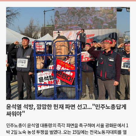
윤석열 석방, 깜깜한 헌재 파면 선고..."민주노총답게
싸워야"
민주노총이 윤석열 대통령의 즉각 파면을 촉구하며 서울 광화문에서 1
박 2일 노숙 농성 투쟁을 벌였다. 오는 15일에는 전국노동자대회를 열