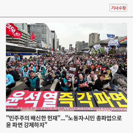
기사수정
"민주주의 배신한 헌재"..."노동자∙시민 총파업으로
윤 파면 강제하자"