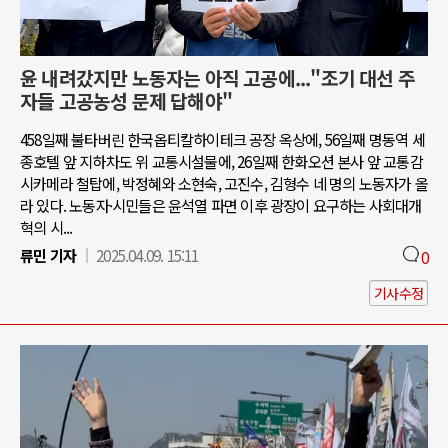
윤 내려갔지만 노동자는 아직 고공에..."조기 대선 주
자들 고공농성 문제 답해야"
458일째 불타버린 한국옵티칼하이테크 공장 옥상에, 56일째 명동역 세
종호텔 앞 지하차도 위 교통시설물에, 26일째 한화오션 본사 앞 교통감
시카메라 철탑에, 박정혜와 소현숙, 고진수, 김형수 네 명의 노동자가 올
라 있다. 노동자·시민들은 윤석열 파면 이후 광장이 요구하는 사회대개
혁의 시...
류민 기자
2025.04.09. 15:11
0
기사수정