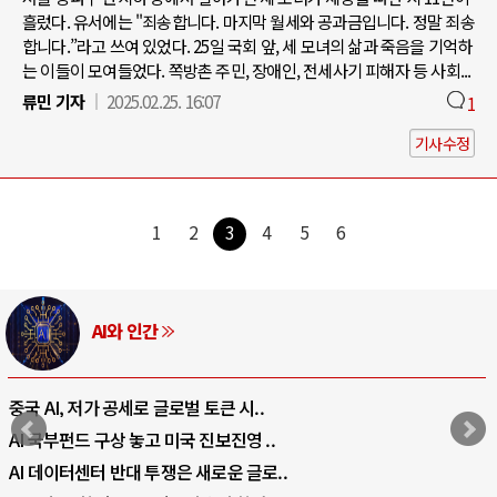
흘렀다. 유서에는 "죄송합니다. 마지막 월세와 공과금입니다. 정말 죄송
합니다.”라고 쓰여 있었다. 25일 국회 앞, 세 모녀의 삶과 죽음을 기억하
는 이들이 모여들었다. 쪽방촌 주민, 장애인, 전세사기 피해자 등 사회...
류민 기자
2025.02.25. 16:07
1
기사수정
1
2
3
4
5
6
AI와 인간
중국 AI, 저가 공세로 글로벌 토큰 시..
AI 국부펀드 구상 놓고 미국 진보진영 ..
AI 데이터센터 반대 투쟁은 새로운 글로..