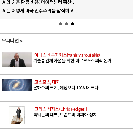
AI의 숨은 환경 비용: 데이터센터 확산..
AI는 어떻게 미국 민주주의를 잠식하고 ..
오피니언
[야니스 바루파키스(Yanis Varoufakis)]
기술봉건제 가설을 위한 마르크스주의적 논거
[코스모스, 대화]
은하수의 크기, 예상보다 10% 더 크다
[크리스 헤지스(Chris Hedges)]
백악관의 대부, 트럼프의 마피아 정치