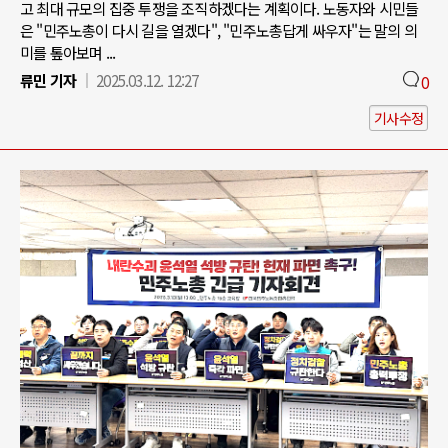
고 최대 규모의 집중 투쟁을 조직하겠다는 계획이다. 노동자와 시민들
은 "민주노총이 다시 길을 열겠다", "민주노총답게 싸우자"는 말의 의
미를 톺아보며 ...
류민 기자
2025.03.12. 12:27
0
기사수정