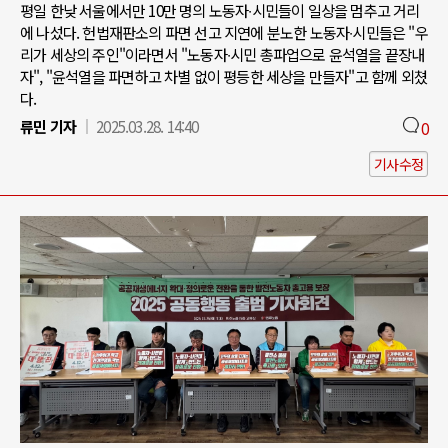
평일 한낮 서울에서만 10만 명의 노동자∙시민들이 일상을 멈추고 거리
에 나섰다. 헌법재판소의 파면 선고 지연에 분노한 노동자∙시민들은 "우
리가 세상의 주인"이라면서 "노동자∙시민 총파업으로 윤석열을 끝장내
자", "윤석열을 파면하고 차별 없이 평등한 세상을 만들자"고 함께 외쳤
다.
류민 기자
2025.03.28. 14:40
0
기사수정