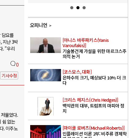
오피니언
박 담요를
[야니스 바루파키스(Yanis
 지난 3박
Varoufakis)]
. "우리
기술봉건제 가설을 위한 마르크스주
의적 논거
0
[코스모스, 대화]
기사수정
은하수의 크기, 예상보다 10% 더 크
다
[크리스 헤지스(Chris Hedges)]
백악관의 대부, 트럼프의 마피아 정
치
 저물었다.
 쉼 없는
[마이클 로버츠(Michael Roberts)]
다. 이주노
인플레이션 이론 2부: 비주류 경제학