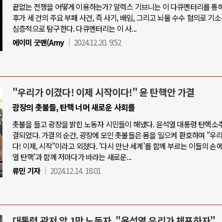
끝없는 전쟁을 어떻게 이용하는가? 알렉스 기브니는 이 다큐멘터리를 통
후가 세 건의 주요 부패 사건, 즉 사기, 배임, 그리고 뇌물 수수 혐의로 기
심층적으로 탐구한다. 다큐멘터리는 이 사...
에이미 굿맨(Amy
2024.12.20. 9:52
"우리가 이겼다! 이제 시작이다!" 윤 탄핵안 가결
광장의 촛불들, 탄핵 너머 새로운 사회를
촛불을 들고 광장을 밝힌 노동자 시민들이 해냈다. 윤석열 대통령 탄핵소
결되었다. 가결의 순간, 광장에 모인 촛불들은 몸을 일으켜 환호하며 "우
다! 이제, 시작"이라고 외쳤다. '다시 만난 세계'를 함께 부르는 이들의 손에
열 탄핵'과 함께 저마다가 바라는 새로운...
류민 기자
2024.12.14. 18:01
대통령 관저 앞 1만 노동자, "윤석열 우리가 체포하자"