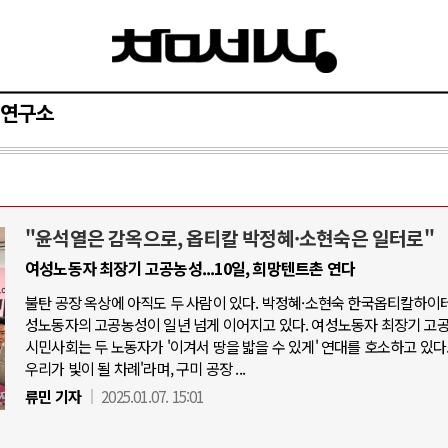
연구소
"윤석열은 감옥으로, 옵티칼 박정혜·소현숙은 일터로"
와 인간
러시아-우크라이나 전쟁
여성노동자 최장기 고공농성...10일, 희망텐트촌 연다
불탄 공장 옥상에 아직도 두 사람이 있다. 박정혜·소현숙 한국옵티칼하이테
공세로 글로벌 토큰 시..
전쟁의 추상화: 우크라이나, 대리전의 
성노동자의 고공농성이 일년 넘게 이어지고 있다. 여성노동자 최장기 고
 놓고 미국 진보진영 ..
EU·우크라이나 드론 협력 직후, 러시
시민사회는 두 노동자가 '이겨서 땅을 밟을 수 있게' 연대를 호소하고 있다.
우리가 빛이 될 차례'라며, 구미 공장 ...
반대 투쟁은 새로운 글로..
나토, 우크라 군사지원 2027년까지 공
류민 기자
2025.01.07. 15:01
비용: 데이터센터 확산..
우크라이나, 덴마크, 에스토니아, 네
국 민주주의를 잠식하고 ..
러·우크라, 대규모 공습 주고받아…민간