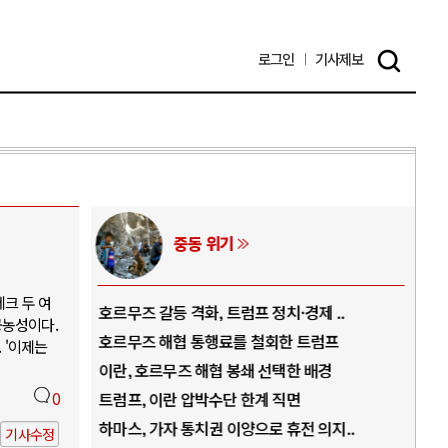
로그인
기사
제보
중동 위기
크 두 여
역..
호르무즈 갈등 격화, 트럼프 정치·경제 ..
중국
공농성이다.
아..
호르무즈 해협 통행료를 철회한 트럼프
AI
 '이제는
..
이란, 호르무즈 해협 봉쇄 선택한 배경
AI
덜란..
0
트럼프, 이란 압박수단 한계 직면
AI
 ..
하마스, 가자 통치권 이양으로 휴전 의지..
AI
기사수정