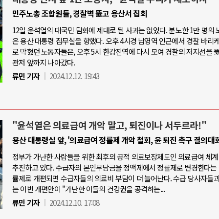
민주노총 조합원들, 경찰벽 뚫고 용산서 집회
12일 윤석열의 대국민 담화에 제대로 된 사과는 없었다. 분노한 1만 명의
은 용산 대통령 집무실을 향했다. 오후 4시경 남영역 인근에서 경찰 바리
로 막혔던 노동자들은, 오후 5시 한강진역에 다시 모여 경찰의 저지선을 
관저 앞까지 나아갔다.
류민 기자
2024.12.12. 19:43
"윤석열은 의료급여 개악 말고, 퇴진이나 서두르라!"
용산 대통령실 앞, '의료급여 정률제 개악 철회, 윤 퇴진 촉구 결의대회
정부가 가난한 사람들을 위한 최후의 공적 의료보장제도인 의료급여 체계
추진하고 있다. 수급자의 본인부담금을 정액제에서 정률제로 변경한다는 
률제로 개편되면 수급자들의 의료비 부담이 더 늘어난다. 수급 당사자들
는 이번 개편안이 "가난한 이들의 건강권을 공격하는...
류민 기자
2024.12.10. 17:08