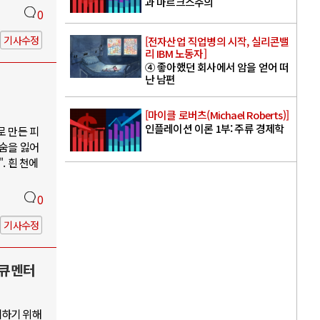
과 마르크스주의
0
기사수정
[전자산업 직업병의 시작, 실리콘밸
리 IBM 노동자]
④ 좋아했던 회사에서 암을 얻어 떠
난 남편
[마이클 로버츠(Michael Roberts)]
인플레이션 이론 1부: 주류 경제학
로 만든 피
목숨을 잃어
. 흰 천에
0
기사수정
다큐멘터
지하기 위해