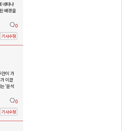
해 네타냐
소된 배경을
0
기사수정
추안이 가
리가 이겼
는 '윤석
0
기사수정