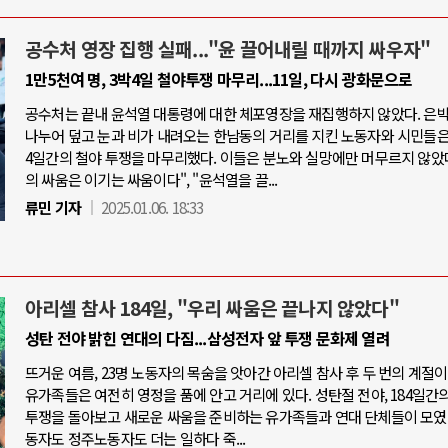
공수처 영장 집행 실패..."윤 끌어내릴 때까지 싸우자"
1만5천여 명, 3박4일 철야투쟁 마무리...11일, 다시 광화문으로
공수처는 끝내 윤석열 대통령에 대한 체포영장을 재집행하지 않았다. 은
나누어 덮고 눈과 비가 내려오는 한남동의 거리를 지킨 노동자와 시민들은,
4일간의 철야 투쟁을 마무리했다. 이들은 분노와 실망에만 머무르지 않았다
의 싸움은 이기는 싸움이다", "윤석열을 끌...
류민 기자
2025.01.06. 18:33
아리셀 참사 184일, "우리 싸움은 끝나지 않았다"
성탄 전야 밝힌 연대의 다짐...삼성전자 앞 투쟁 문화제 열려
뜨거운 여름, 23명 노동자의 목숨을 앗아간 아리셀 참사 후 두 번의 계절이
유가족들은 여전히 영정을 품에 안고 거리에 있다. 성탄절 전야, 184일간의
투쟁을 돌아보고 새로운 싸움을 준비하는 유가족들과 연대 단체들이 모였
동자도 정주노동자도 더는 일하다 죽...