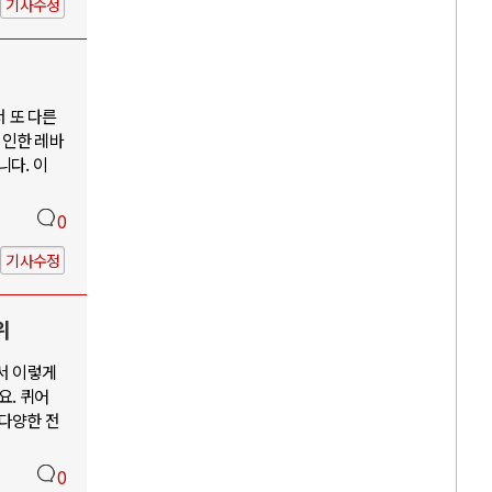
기사수정
서 또 다른
 인한 레바
니다. 이
0
기사수정
위
서 이렇게
요. 퀴어
 다양한 전
0