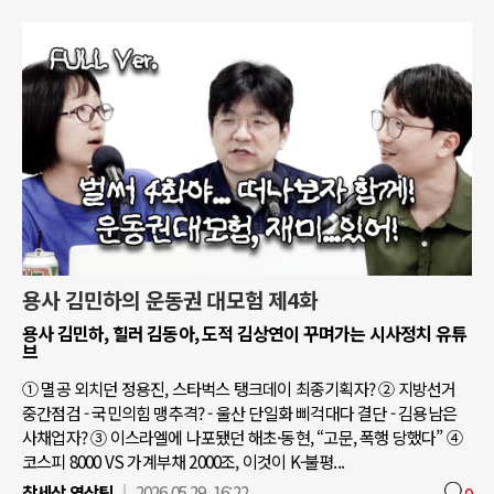
용사 김민하의 운동권 대모험 제4화
용사 김민하, 힐러 김동아, 도적 김상연이 꾸며가는 시사정치 유튜
브
① 멸공 외치던 정용진, 스타벅스 탱크데이 최종기획자? ② 지방선거
중간점검 - 국민의힘 맹추격? - 울산 단일화 삐걱대다 결단 - 김용남은
사채업자? ③ 이스라엘에 나포됐던 해초·동현, “고문, 폭행 당했다” ④
코스피 8000 VS 가계부채 2000조, 이것이 K-불평...
참세상 영상팀
2026.05.29. 16:22
0