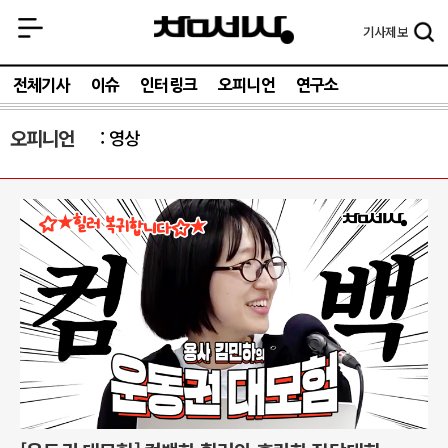
기사
제보
전체기사
이슈
인터링크
오피니언
연구소
오피니언
영상