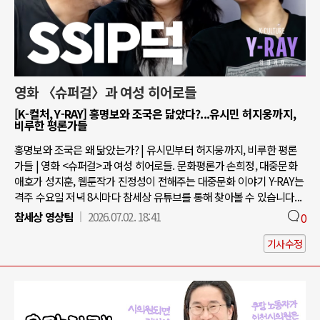
영화 〈슈퍼걸〉과 여성 히어로들
[K-컬처, Y-RAY] 홍명보와 조국은 닮았다?...유시민 허지웅까지,
비루한 평론가들
홍명보와 조국은 왜 닮았는가? | 유시민부터 허지웅까지, 비루한 평론
가들 | 영화 <슈퍼걸>과 여성 히어로들. 문화평론가 손희정, 대중문화
애호가 성지훈, 웹툰작가 진정성이 전해주는 대중문화 이야기 Y-RAY는
격주 수요일 저녁 8시마다 참세상 유튜브를 통해 찾아볼 수 있습니다...
참세상 영상팀
2026.07.02. 18:41
0
기사수정