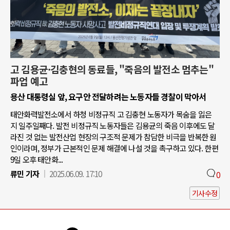
고 김용균·김충현의 동료들, "죽음의 발전소 멈추는"
파업 예고
용산 대통령실 앞, 요구안 전달하려는 노동자들 경찰이 막아서
태안화력발전소에서 하청 비정규직 고 김충현 노동자가 목숨을 잃은
지 일주일째다. 발전 비정규직 노동자들은 김용균의 죽음 이후에도 달
라진 것 없는 발전산업 현장의 구조적 문제가 참담한 비극을 반복한 원
인이라며, 정부가 근본적인 문제 해결에 나설 것을 촉구하고 있다. 한편
9일 오후 태안화...
류민 기자
2025.06.09. 17:10
0
기사수정