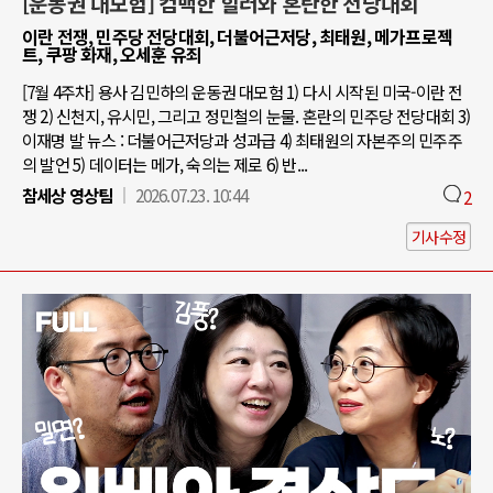
[운동권 대모험] 컴백한 힐러와 혼란한 전당대회
이란 전쟁, 민주당 전당대회, 더불어근저당, 최태원, 메가프로젝
트, 쿠팡 화재, 오세훈 유죄
[7월 4주차] 용사 김민하의 운동권 대모험 1) 다시 시작된 미국-이란 전
쟁 2) 신천지, 유시민, 그리고 정민철의 눈물. 혼란의 민주당 전당대회 3)
이재명 발 뉴스 : 더불어근저당과 성과급 4) 최태원의 자본주의 민주주
의 발언 5) 데이터는 메가, 숙의는 제로 6) 반...
참세상 영상팀
2026.07.23. 10:44
2
기사수정