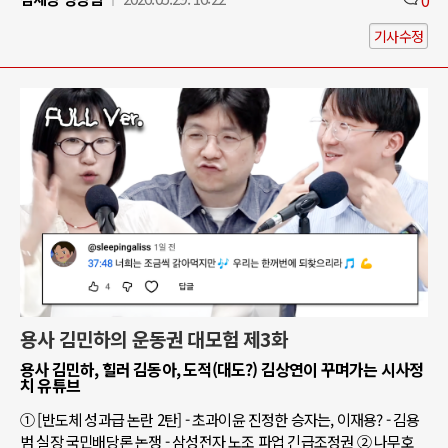
기사수정
용사 김민하의 운동권 대모험 제3화
용사 김민하, 힐러 김동아, 도적(대도?) 김상연이 꾸며가는 시사정
치 유튜브
① [반도체 성과급 논란 2탄] - 초과이윤 진정한 승자는, 이재용? - 김용
범 실장 국민배당론 논쟁 - 삼성전자 노조 파업 긴급조정권 ② 나무호