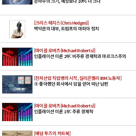
은하수의 크기, 예상보다 10% 더 크다
[크리스 헤지스(Chris Hedges)]
백악관의 대부, 트럼프의 마피아 정치
[마이클 로버츠(Michael Roberts)]
인플레이션 이론 2부: 비주류 경제학과 마르크스주의
[전자산업 직업병의 시작, 실리콘밸리 IBM 노동자]
④ 좋아했던 회사에서 암을 얻어 떠난 남편
[마이클 로버츠(Michael Roberts)]
인플레이션 이론 1부: 주류 경제학
[애덤 투즈의 차트북]