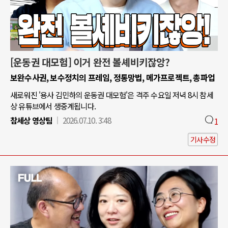
[운동권 대모험] 이거 완전 볼셰비키잖앙?
보완수사권, 보수정치의 프레임, 정통망법, 메가프로젝트, 총파업
새로워진 '용사 김민하의 운동권 대모험'은 격주 수요일 저녁 8시 참세
상 유튜브에서 생중계됩니다.
참세상 영상팀
2026.07.10. 3:48
1
기사수정