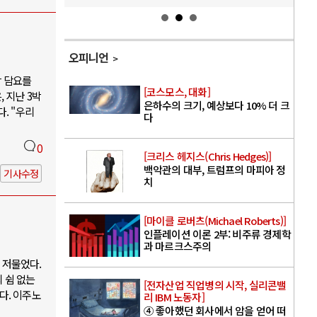
오피니언
박 담요를
[코스모스, 대화]
 지난 3박
은하수의 크기, 예상보다 10% 더 크
. "우리
다
0
[크리스 헤지스(Chris Hedges)]
백악관의 대부, 트럼프의 마피아 정
기사수정
치
[마이클 로버츠(Michael Roberts)]
인플레이션 이론 2부: 비주류 경제학
과 마르크스주의
 저물었다.
 쉼 없는
[전자산업 직업병의 시작, 실리콘밸
다. 이주노
리 IBM 노동자]
④ 좋아했던 회사에서 암을 얻어 떠