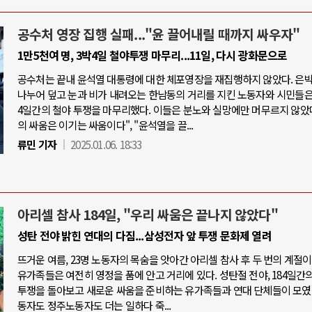
공수처 영장 집행 실패..."윤 끌어내릴 때까지 싸우자"
1만5천여 명, 3박4일 철야투쟁 마무리...11일, 다시 광화문으로
공수처는 끝내 윤석열 대통령에 대한 체포영장을 재집행하지 않았다. 은
나누어 덮고 눈과 비가 내려오는 한남동의 거리를 지킨 노동자와 시민들은,
4일간의 철야 투쟁을 마무리했다. 이들은 분노와 실망에만 머무르지 않았다
의 싸움은 이기는 싸움이다", "윤석열을 끌...
류민 기자
2025.01.06. 18:33
아리셀 참사 184일, "우리 싸움은 끝나지 않았다"
성탄 전야 밝힌 연대의 다짐...삼성전자 앞 투쟁 문화제 열려
뜨거운 여름, 23명 노동자의 목숨을 앗아간 아리셀 참사 후 두 번의 계절이
유가족들은 여전히 영정을 품에 안고 거리에 있다. 성탄절 전야, 184일간의
투쟁을 돌아보고 새로운 싸움을 준비하는 유가족들과 연대 단체들이 모였
동자도 정주노동자도 더는 일하다 죽...