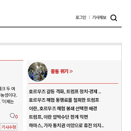
로그인
기사
제보
중동 위기
크 두 여
역..
호르무즈 갈등 격화, 트럼프 정치·경제 ..
중국
공농성이다.
아..
호르무즈 해협 통행료를 철회한 트럼프
AI
 '이제는
..
이란, 호르무즈 해협 봉쇄 선택한 배경
AI
덜란..
0
트럼프, 이란 압박수단 한계 직면
AI
 ..
하마스, 가자 통치권 이양으로 휴전 의지..
AI
기사수정