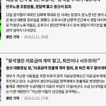
민주노총 조합원들, 경찰벽 뚫고 용산서 집회
12일 윤석열의 대국민 담화에 제대로 된 사과는 없었다. 분노한 1만 명의
은 용산 대통령 집무실을 향했다. 오후 4시경 남영역 인근에서 경찰 바리
로 막혔던 노동자들은, 오후 5시 한강진역에 다시 모여 경찰의 저지선을 
관저 앞까지 나아갔다.
류민 기자
2024.12.12. 19:43
"윤석열은 의료급여 개악 말고, 퇴진이나 서두르라!"
용산 대통령실 앞, '의료급여 정률제 개악 철회, 윤 퇴진 촉구 결의대회
정부가 가난한 사람들을 위한 최후의 공적 의료보장제도인 의료급여 체계
추진하고 있다. 수급자의 본인부담금을 정액제에서 정률제로 변경한다는 
률제로 개편되면 수급자들의 의료비 부담이 더 늘어난다. 수급 당사자들
는 이번 개편안이 "가난한 이들의 건강권을 공격하는...
류민 기자
2024.12.10. 17:08