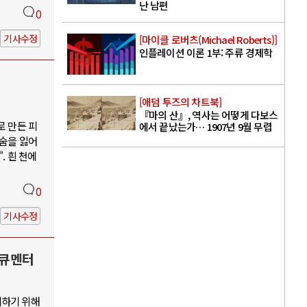
난 남편
0
기사수정
[마이클 로버츠(Michael Roberts)]
인플레이션 이론 1부: 주류 경제학
[애덤 투즈의 차트북]
『마의 산』, 역사는 어떻게 다보스
로 만든 피
에서 끝났는가… 1907년 9월 무렵
목숨을 잃어
. 흰 천에
0
기사수정
다큐멘터
지하기 위해