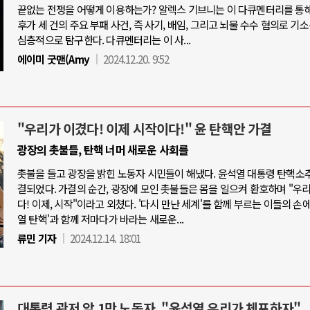
끝없는 전쟁을 어떻게 이용하는가? 알렉스 기브니는 이 다큐멘터리를 통
후가 세 건의 주요 부패 사건, 즉 사기, 배임, 그리고 뇌물 수수 혐의로 기
심층적으로 탐구한다. 다큐멘터리는 이 사...
에이미 굿맨(Amy
2024.12.20. 9:52
"우리가 이겼다! 이제 시작이다!" 윤 탄핵안 가결
광장의 촛불들, 탄핵 너머 새로운 사회를
촛불을 들고 광장을 밝힌 노동자 시민들이 해냈다. 윤석열 대통령 탄핵소
결되었다. 가결의 순간, 광장에 모인 촛불들은 몸을 일으켜 환호하며 "우
다! 이제, 시작"이라고 외쳤다. '다시 만난 세계'를 함께 부르는 이들의 손에
열 탄핵'과 함께 저마다가 바라는 새로운...
류민 기자
2024.12.14. 18:01
대통령 관저 앞 1만 노동자, "윤석열 우리가 체포하자"