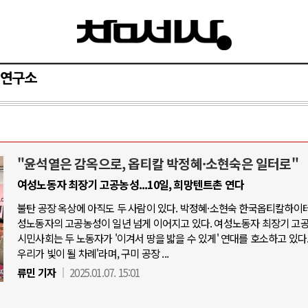
연구소
"윤석열은 감옥으로, 옵티칼 박정혜·소현숙은 일터로"
와 인간
러시아-우크라이나 전쟁
여성노동자 최장기 고공농성...10일, 희망텐트촌 연다
불탄 공장 옥상에 아직도 두 사람이 있다. 박정혜·소현숙 한국옵티칼하이테
공세로 글로벌 토큰 시..
전쟁의 추상화: 우크라이나, 대리전의 
성노동자의 고공농성이 일년 넘게 이어지고 있다. 여성노동자 최장기 고
 놓고 미국 진보진영 ..
EU·우크라이나 드론 협력 직후, 러시
시민사회는 두 노동자가 '이겨서 땅을 밟을 수 있게' 연대를 호소하고 있다.
우리가 빛이 될 차례'라며, 구미 공장 ...
반대 투쟁은 새로운 글로..
나토, 우크라 군사지원 2027년까지 공
류민 기자
2025.01.07. 15:01
비용: 데이터센터 확산..
우크라이나, 덴마크, 에스토니아, 네
국 민주주의를 잠식하고 ..
러·우크라, 대규모 공습 주고받아…민간