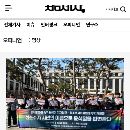
기사
제보
전체기사
이슈
인터링크
오피니언
연구소
오피니언
영상