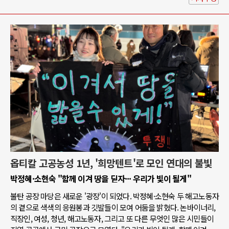
옵티칼 고공농성 1년, '희망텐트'로 모인 연대의 불빛
박정혜·소현숙 "함께 이겨 땅을 딛자··· 우리가 빛이 될게"
불탄 공장 마당은 새로운 '광장'이 되었다. 박정혜·소현숙 두 해고노동자
의 곁으로 색색의 응원봉과 깃발들이 모여 어둠을 밝혔다. 논바이너리,
직장인, 여성, 청년, 해고노동자, 그리고 또 다른 무엇인 많은 시민들이