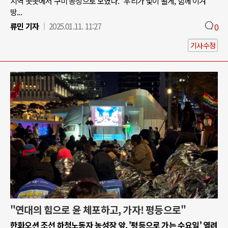
지역 곳곳에서 구미 공장으로 모였다. "우리가 빛이 될게, 함께 이겨
땅...
류민 기자
2025.01.11. 11:27
0
기사수정
"연대의 힘으로 윤 체포하고, 가자! 평등으로"
한화오션 조선 하청노동자 농성장 앞, '평등으로 가는 수요일' 열려