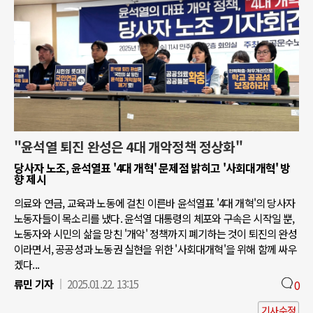
"윤석열 퇴진 완성은 4대 개악정책 정상화"
당사자 노조, 윤석열표 '4대 개혁' 문제점 밝히고 '사회대개혁' 방
향 제시
의료와 연금, 교육과 노동에 걸친 이른바 윤석열표 '4대 개혁'의 당사자
노동자들이 목소리를 냈다. 윤석열 대통령의 체포와 구속은 시작일 뿐,
노동자와 시민의 삶을 망친 '개악' 정책까지 폐기하는 것이 퇴진의 완성
이라면서, 공공성과 노동권 실현을 위한 '사회대개혁'을 위해 함께 싸우
겠다...
류민 기자
2025.01.22. 13:15
0
기사수정