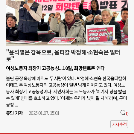
"윤석열은 감옥으로, 옵티칼 박정혜·소현숙은 일터
로"
여성노동자 최장기 고공농성...10일, 희망텐트촌 연다
불탄 공장 옥상에 아직도 두 사람이 있다. 박정혜·소현숙 한국옵티칼하
이테크 두 여성노동자의 고공농성이 일년 넘게 이어지고 있다. 여성노
동자 최장기 고공농성이다. 시민사회는 두 노동자가 '이겨서 땅을 밟을
수 있게' 연대를 호소하고 있다. '이제는 우리가 빛이 될 차례'라며, 구미
공장 ...
류민 기자
2025.01.07. 15:01
0
기사수정