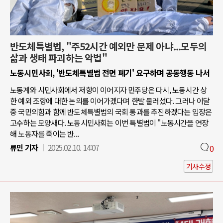
반도체특별법, "주52시간 예외만 문제 아냐...모두의
삶과 생태 파괴하는 악법"
노동시민사회, '반도체특별법 전면 폐기' 요구하며 공동행동 나서
노동계와 시민사회에서 저항이 이어지자 민주당은 다시, 노동시간 상
한 예외 조항에 대한 논의를 이어가겠다며 한발 물러섰다. 그러나 이달
중 국민의힘과 함께 반도체특별법의 국회 통과를 추진하겠다는 입장은
고수하는 모양새다. 노동시민사회는 이번 특별법이 "노동시간을 연장
해 노동자를 죽이는 반...
류민 기자
2025.02.10. 14:07
0
기사수정