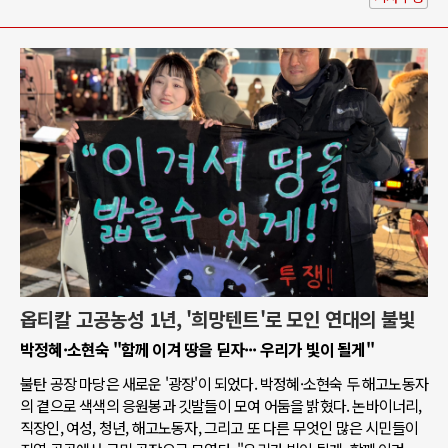
옵티칼 고공농성 1년, '희망텐트'로 모인 연대의 불빛
박정혜·소현숙 "함께 이겨 땅을 딛자··· 우리가 빛이 될게"
불탄 공장 마당은 새로운 '광장'이 되었다. 박정혜·소현숙 두 해고노동자
의 곁으로 색색의 응원봉과 깃발들이 모여 어둠을 밝혔다. 논바이너리,
직장인, 여성, 청년, 해고노동자, 그리고 또 다른 무엇인 많은 시민들이