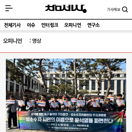
기사
제보
전체기사
이슈
인터링크
오피니언
연구소
오피니언
영상