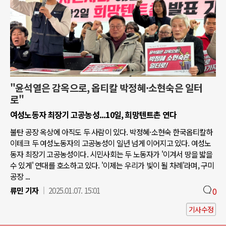
"윤석열은 감옥으로, 옵티칼 박정혜·소현숙은 일터
로"
여성노동자 최장기 고공농성...10일, 희망텐트촌 연다
불탄 공장 옥상에 아직도 두 사람이 있다. 박정혜·소현숙 한국옵티칼하
이테크 두 여성노동자의 고공농성이 일년 넘게 이어지고 있다. 여성노
동자 최장기 고공농성이다. 시민사회는 두 노동자가 '이겨서 땅을 밟을
수 있게' 연대를 호소하고 있다. '이제는 우리가 빛이 될 차례'라며, 구미
공장 ...
류민 기자
2025.01.07. 15:01
0
기사수정