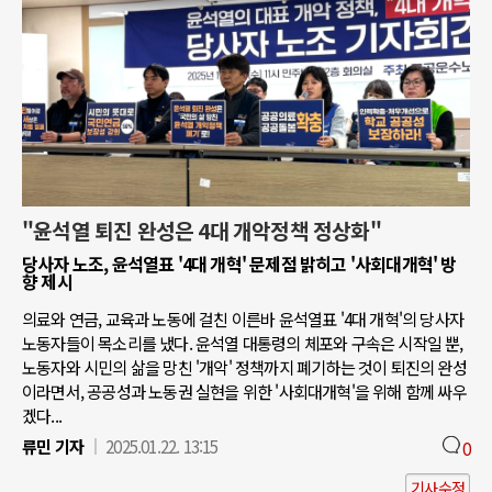
"윤석열 퇴진 완성은 4대 개악정책 정상화"
당사자 노조, 윤석열표 '4대 개혁' 문제점 밝히고 '사회대개혁' 방
향 제시
의료와 연금, 교육과 노동에 걸친 이른바 윤석열표 '4대 개혁'의 당사자
노동자들이 목소리를 냈다. 윤석열 대통령의 체포와 구속은 시작일 뿐,
노동자와 시민의 삶을 망친 '개악' 정책까지 폐기하는 것이 퇴진의 완성
이라면서, 공공성과 노동권 실현을 위한 '사회대개혁'을 위해 함께 싸우
겠다...
류민 기자
2025.01.22. 13:15
0
기사수정