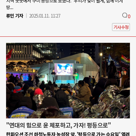
지역 곳곳에서 구미 공장으로 모였다. "우리가 빛이 될게, 함께 이겨
땅...
류민 기자
2025.01.11. 11:27
0
기사수정
"연대의 힘으로 윤 체포하고, 가자! 평등으로"
한화오션 조선 하청노동자 농성장 앞, '평등으로 가는 수요일' 열려