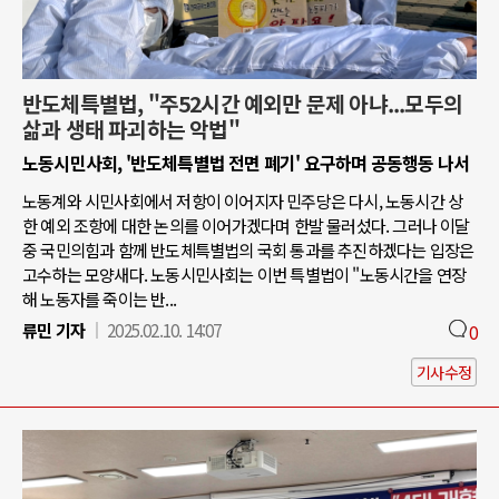
반도체특별법, "주52시간 예외만 문제 아냐...모두의
삶과 생태 파괴하는 악법"
노동시민사회, '반도체특별법 전면 폐기' 요구하며 공동행동 나서
노동계와 시민사회에서 저항이 이어지자 민주당은 다시, 노동시간 상
한 예외 조항에 대한 논의를 이어가겠다며 한발 물러섰다. 그러나 이달
중 국민의힘과 함께 반도체특별법의 국회 통과를 추진하겠다는 입장은
고수하는 모양새다. 노동시민사회는 이번 특별법이 "노동시간을 연장
해 노동자를 죽이는 반...
류민 기자
2025.02.10. 14:07
0
기사수정