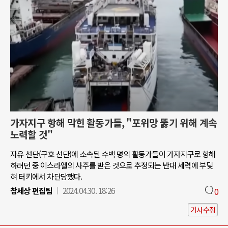
가자지구 항해 막힌 활동가들, "포위망 뚫기 위해 계속
노력할 것"
자유 선단(구호 선단)에 소속된 수백 명의 활동가들이 가자지구로 항해
하려던 중 이스라엘의 사주를 받은 것으로 추정되는 반대 세력에 부딪
혀 터키에서 차단당했다.
참세상 편집팀
2024.04.30. 18:26
0
기사수정