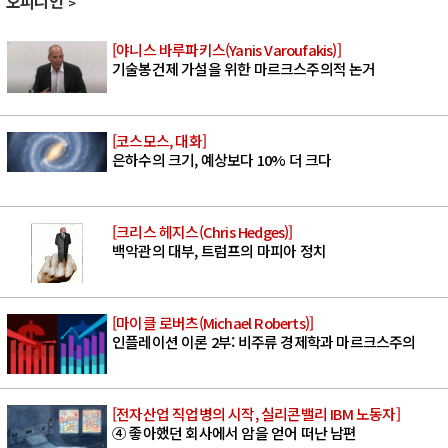
오피니언
[야니스 바루파키스(Yanis Varoufakis)]
기술봉건제 가설을 위한 마르크스주의적 논거
[코스모스, 대화]
은하수의 크기, 예상보다 10% 더 크다
[크리스 헤지스(Chris Hedges)]
백악관의 대부, 트럼프의 마피아 정치
[마이클 로버츠(Michael Roberts)]
인플레이션 이론 2부: 비주류 경제학과 마르크스주의
[전자산업 직업병의 시작, 실리콘밸리 IBM 노동자]
④ 좋아했던 회사에서 암을 얻어 떠난 남편