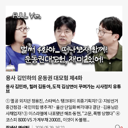
용사 김민하의 운동권 대모험 제4화
용사 김민하, 힐러 김동아, 도적 김상연이 꾸며가는 시사정치 유튜
브
① 멸공 외치던 정용진, 스타벅스 탱크데이 최종기획자? ② 지방선거
중간점검 - 국민의힘 맹추격? - 울산 단일화 삐걱대다 결단 - 김용남은
사채업자? ③ 이스라엘에 나포됐던 해초·동현, “고문, 폭행 당했다” ④
코스피 8000 VS 가계부채 2000조, 이것이 K-불평...
참세상 영상팀
2026.05.29. 16:22
0