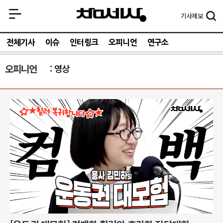
기사
제보
전체기사
이슈
인터링크
오피니언
연구소
오피니언
영상