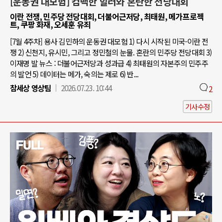
[운동권 대모험] 컴백한 힐러와 혼란한 전당대회
이란 전쟁, 민주당 전당대회, 더불어근저당, 최태원, 메가프로젝
트, 쿠팡 화재, 오세훈 유죄
[7월 4주차] 용사 김민하의 운동권 대모험 1) 다시 시작된 미국-이란 전
쟁 2) 신천지, 유시민, 그리고 정민철의 눈물. 혼란의 민주당 전당대회 3)
이재명 발 뉴스 : 더불어근저당과 성과급 4) 최태원의 자본주의 민주주
의 발언 5) 데이터는 메가, 숙의는 제로 6) 반...
참세상 영상팀
2026.07.23. 10:44
2
기사수정