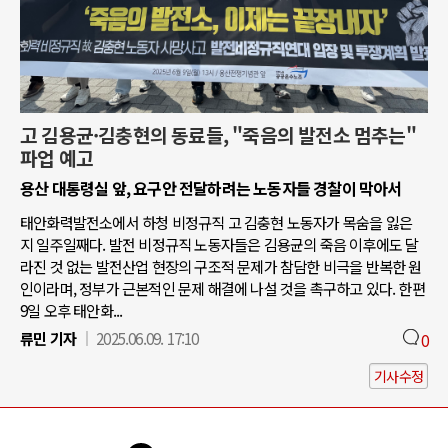
고 김용균·김충현의 동료들, "죽음의 발전소 멈추는"
파업 예고
용산 대통령실 앞, 요구안 전달하려는 노동자들 경찰이 막아서
태안화력발전소에서 하청 비정규직 고 김충현 노동자가 목숨을 잃은
지 일주일째다. 발전 비정규직 노동자들은 김용균의 죽음 이후에도 달
라진 것 없는 발전산업 현장의 구조적 문제가 참담한 비극을 반복한 원
인이라며, 정부가 근본적인 문제 해결에 나설 것을 촉구하고 있다. 한편
9일 오후 태안화...
류민 기자
2025.06.09. 17:10
0
기사수정