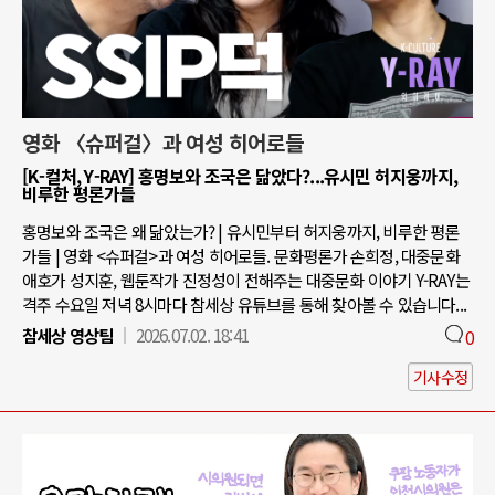
영화 〈슈퍼걸〉과 여성 히어로들
[K-컬처, Y-RAY] 홍명보와 조국은 닮았다?...유시민 허지웅까지,
비루한 평론가들
홍명보와 조국은 왜 닮았는가? | 유시민부터 허지웅까지, 비루한 평론
가들 | 영화 <슈퍼걸>과 여성 히어로들. 문화평론가 손희정, 대중문화
애호가 성지훈, 웹툰작가 진정성이 전해주는 대중문화 이야기 Y-RAY는
격주 수요일 저녁 8시마다 참세상 유튜브를 통해 찾아볼 수 있습니다...
참세상 영상팀
2026.07.02. 18:41
0
기사수정