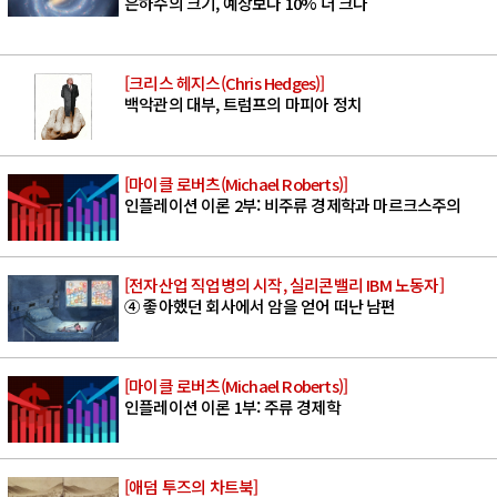
은하수의 크기, 예상보다 10% 더 크다
[크리스 헤지스(Chris Hedges)]
백악관의 대부, 트럼프의 마피아 정치
[마이클 로버츠(Michael Roberts)]
인플레이션 이론 2부: 비주류 경제학과 마르크스주의
[전자산업 직업병의 시작, 실리콘밸리 IBM 노동자]
④ 좋아했던 회사에서 암을 얻어 떠난 남편
[마이클 로버츠(Michael Roberts)]
인플레이션 이론 1부: 주류 경제학
[애덤 투즈의 차트북]