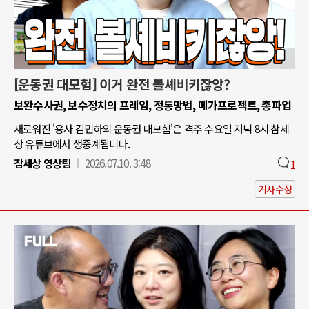
[운동권 대모험] 이거 완전 볼셰비키잖앙?
보완수사권, 보수정치의 프레임, 정통망법, 메가프로젝트, 총파업
새로워진 '용사 김민하의 운동권 대모험'은 격주 수요일 저녁 8시 참세
상 유튜브에서 생중계됩니다.
참세상 영상팀
2026.07.10. 3:48
1
기사수정