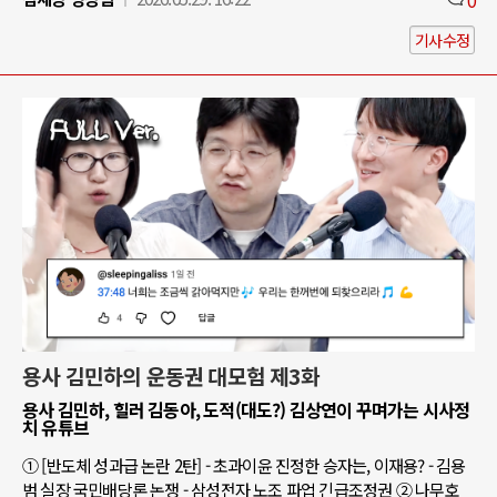
기사수정
용사 김민하의 운동권 대모험 제3화
용사 김민하, 힐러 김동아, 도적(대도?) 김상연이 꾸며가는 시사정
치 유튜브
① [반도체 성과급 논란 2탄] - 초과이윤 진정한 승자는, 이재용? - 김용
범 실장 국민배당론 논쟁 - 삼성전자 노조 파업 긴급조정권 ② 나무호