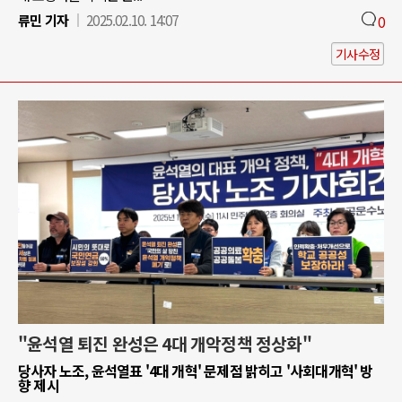
류민 기자
2025.02.10. 14:07
0
기사수정
"윤석열 퇴진 완성은 4대 개악정책 정상화"
당사자 노조, 윤석열표 '4대 개혁' 문제점 밝히고 '사회대개혁' 방
향 제시