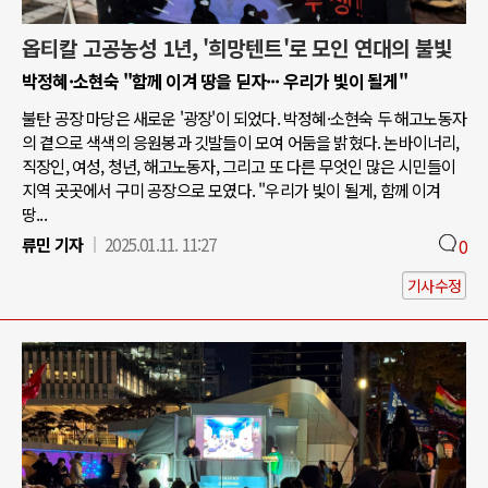
옵티칼 고공농성 1년, '희망텐트'로 모인 연대의 불빛
박정혜·소현숙 "함께 이겨 땅을 딛자··· 우리가 빛이 될게"
불탄 공장 마당은 새로운 '광장'이 되었다. 박정혜·소현숙 두 해고노동자
의 곁으로 색색의 응원봉과 깃발들이 모여 어둠을 밝혔다. 논바이너리,
직장인, 여성, 청년, 해고노동자, 그리고 또 다른 무엇인 많은 시민들이
지역 곳곳에서 구미 공장으로 모였다. "우리가 빛이 될게, 함께 이겨
땅...
류민 기자
2025.01.11. 11:27
0
기사수정