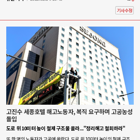
기사수정
고진수 세종호텔 해고노동자, 복직 요구하며 고공농성
돌입
도로 위 10미터 높이 철제 구조물 올라..."정리해고 철회하라"
또 한 명의 노동자가 고공에 올랐다. 도로 위 10미터 높이의 철제 구조