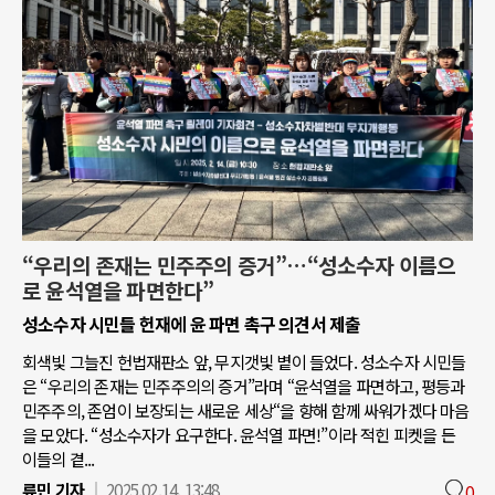
“우리의 존재는 민주주의 증거”…“성소수자 이름으
로 윤석열을 파면한다”
성소수자 시민들 헌재에 윤 파면 촉구 의견서 제출
회색빛 그늘진 헌법재판소 앞, 무지갯빛 볕이 들었다. 성소수자 시민들
은 “우리의 존재는 민주주의의 증거”라며 “윤석열을 파면하고, 평등과
민주주의, 존엄이 보장되는 새로운 세상“을 향해 함께 싸워가겠다 마음
을 모았다. “성소수자가 요구한다. 윤석열 파면!”이라 적힌 피켓을 든
이들의 곁...
류민 기자
2025.02.14. 13:48
0