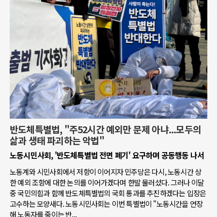
반도체특별법, "주52시간 예외만 문제 아냐...모두의
삶과 생태 파괴하는 악법"
노동시민사회, '반도체특별법 전면 폐기' 요구하며 공동행동 나서
노동계와 시민사회에서 저항이 이어지자 민주당은 다시, 노동시간 상
한 예외 조항에 대한 논의를 이어가겠다며 한발 물러섰다. 그러나 이달
중 국민의힘과 함께 반도체특별법의 국회 통과를 추진하겠다는 입장은
고수하는 모양새다. 노동시민사회는 이번 특별법이 "노동시간을 연장
해 노동자를 죽이는 반...