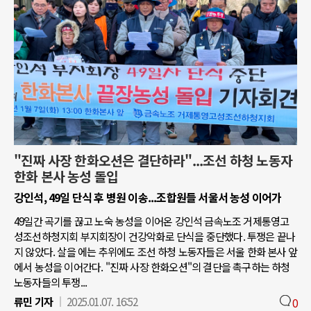
"진짜 사장 한화오션은 결단하라"...조선 하청 노동자
한화 본사 농성 돌입
강인석, 49일 단식 후 병원 이송...조합원들 서울서 농성 이어가
49일간 곡기를 끊고 노숙 농성을 이어온 강인석 금속노조 거제통영고
성조선하청지회 부지회장이 건강악화로 단식을 중단했다. 투쟁은 끝나
지 않았다. 살을 에는 추위에도 조선 하청 노동자들은 서울 한화 본사 앞
에서 농성을 이어간다. "진짜 사장 한화오션"의 결단을 촉구하는 하청
노동자들의 투쟁...
류민 기자
2025.01.07. 16:52
0