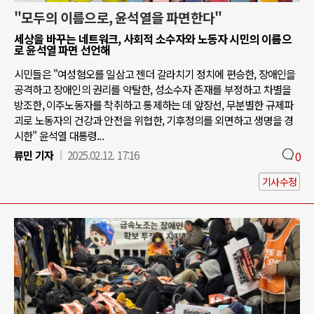
"모두의 이름으로, 윤석열을 파면한다"
세상을 바꾸는 네트워크, 사회적 소수자와 노동자 시민의 이름으
로 윤석열 파면 선언해
시민들은 "여성혐오를 일삼고 젠더 갈라치기 정치에 편승한, 장애인을
공격하고 장애인의 권리를 약탈한, 성소수자 존재를 부정하고 차별을
방조한, 이주노동자를 착취하고 통제하는 데 앞장선, 무분별한 규제파
괴로 노동자의 건강과 안전을 위협한, 기후정의를 외면하고 생명을 경
시한" 윤석열 대통령...
류민 기자
2025.02.12. 17:16
0
기사수정