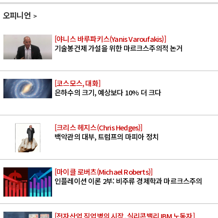
오피니언
[야니스 바루파키스(Yanis Varoufakis)]
기술봉건제 가설을 위한 마르크스주의적 논거
[코스모스, 대화]
은하수의 크기, 예상보다 10% 더 크다
[크리스 헤지스(Chris Hedges)]
백악관의 대부, 트럼프의 마피아 정치
[마이클 로버츠(Michael Roberts)]
인플레이션 이론 2부: 비주류 경제학과 마르크스주의
[전자산업 직업병의 시작, 실리콘밸리 IBM 노동자]