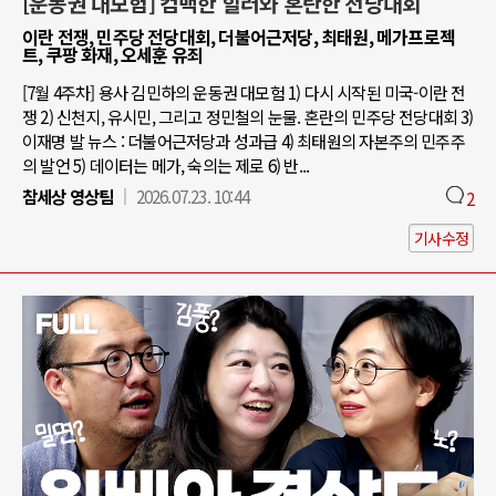
[운동권 대모험] 컴백한 힐러와 혼란한 전당대회
이란 전쟁, 민주당 전당대회, 더불어근저당, 최태원, 메가프로젝
트, 쿠팡 화재, 오세훈 유죄
[7월 4주차] 용사 김민하의 운동권 대모험 1) 다시 시작된 미국-이란 전
쟁 2) 신천지, 유시민, 그리고 정민철의 눈물. 혼란의 민주당 전당대회 3)
이재명 발 뉴스 : 더불어근저당과 성과급 4) 최태원의 자본주의 민주주
의 발언 5) 데이터는 메가, 숙의는 제로 6) 반...
참세상 영상팀
2026.07.23. 10:44
2
기사수정