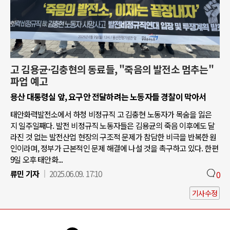
고 김용균·김충현의 동료들, "죽음의 발전소 멈추는"
파업 예고
용산 대통령실 앞, 요구안 전달하려는 노동자들 경찰이 막아서
태안화력발전소에서 하청 비정규직 고 김충현 노동자가 목숨을 잃은
지 일주일째다. 발전 비정규직 노동자들은 김용균의 죽음 이후에도 달
라진 것 없는 발전산업 현장의 구조적 문제가 참담한 비극을 반복한 원
인이라며, 정부가 근본적인 문제 해결에 나설 것을 촉구하고 있다. 한편
9일 오후 태안화...
류민 기자
2025.06.09. 17:10
0
기사수정