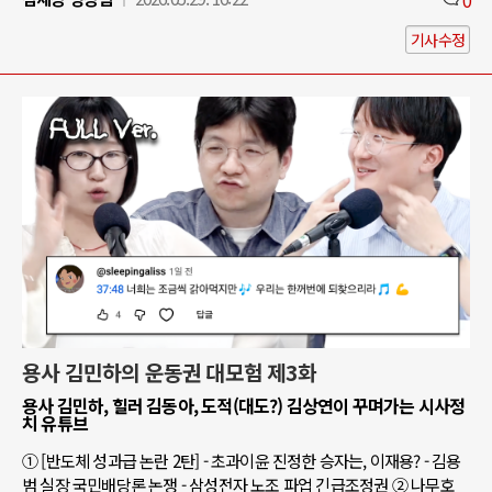
기사수정
용사 김민하의 운동권 대모험 제3화
용사 김민하, 힐러 김동아, 도적(대도?) 김상연이 꾸며가는 시사정
치 유튜브
① [반도체 성과급 논란 2탄] - 초과이윤 진정한 승자는, 이재용? - 김용
범 실장 국민배당론 논쟁 - 삼성전자 노조 파업 긴급조정권 ② 나무호