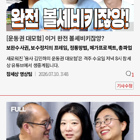
[운동권 대모험] 이거 완전 볼셰비키잖앙?
보완수사권, 보수정치의 프레임, 정통망법, 메가프로젝트, 총파업
새로워진 '용사 김민하의 운동권 대모험'은 격주 수요일 저녁 8시 참세
상 유튜브에서 생중계됩니다.
참세상 영상팀
2026.07.10. 3:48
1
기사수정