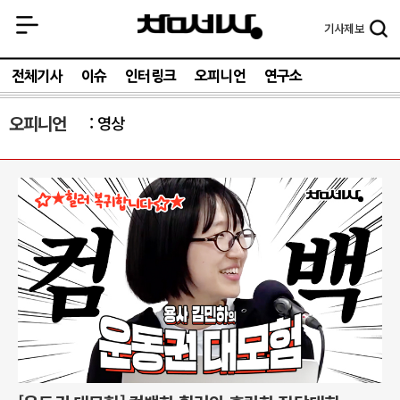
기사
제보
전체기사
이슈
인터링크
오피니언
연구소
오피니언
영상