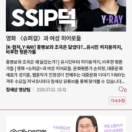
영화 〈슈퍼걸〉과 여성 히어로들
[K-컬처, Y-RAY] 홍명보와 조국은 닮았다?...유시민 허지웅까지,
비루한 평론가들
홍명보와 조국은 왜 닮았는가? | 유시민부터 허지웅까지, 비루한 평론
가들 | 영화 <슈퍼걸>과 여성 히어로들. 문화평론가 손희정, 대중문화
애호가 성지훈, 웹툰작가 진정성이 전해주는 대중문화 이야기 Y-RAY는
격주 수요일 저녁 8시마다 참세상 유튜브를 통해 찾아볼 수 있습니다...
참세상 영상팀
2026.07.02. 18:41
0
기사수정