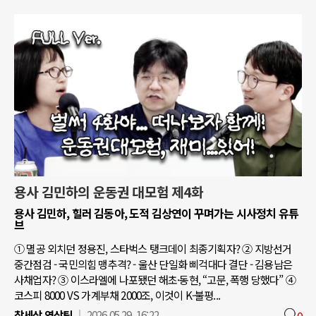
용사 김민하의 운동권 대모험 제4화
용사 김민하, 힐러 김동아, 도적 김상연이 꾸며가는 시사정치 유튜
브
① 멸공 외치던 정용진, 스타벅스 탱크데이 최종기획자? ② 지방선거
중간점검 - 국민의힘 맹추격? - 울산 단일화 삐걱대다 결단 - 김용남은
사채업자? ③ 이스라엘에 나포됐던 해초·동현, “고문, 폭행 당했다” ④
코스피 8000 VS 가계부채 2000조, 이것이 K-불평...
참세상 영상팀
2026.05.29. 16:22
0