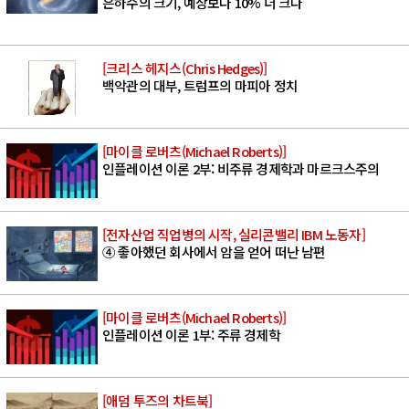
은하수의 크기, 예상보다 10% 더 크다
[크리스 헤지스(Chris Hedges)]
백악관의 대부, 트럼프의 마피아 정치
[마이클 로버츠(Michael Roberts)]
인플레이션 이론 2부: 비주류 경제학과 마르크스주의
[전자산업 직업병의 시작, 실리콘밸리 IBM 노동자]
④ 좋아했던 회사에서 암을 얻어 떠난 남편
[마이클 로버츠(Michael Roberts)]
인플레이션 이론 1부: 주류 경제학
[애덤 투즈의 차트북]