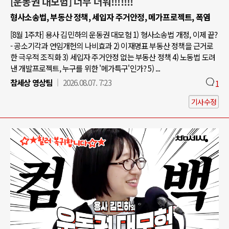
[운동권 대모험] 너무 더워!!!!!!!
형사소송법, 부동산 정책, 세입자 주거안정, 메가프로젝트, 폭염
[8월 1주차] 용사 김민하의 운동권 대모험 1) 형사소송법 개정, 이제 끝?
- 공소기각과 연임개헌의 나비효과 2) 이재명표 부동산 정책을 근거로
한 극우적 조직화 3) 세입자 주거안정 없는 부동산 정책 4) 노동법 도려
낸 개발프로젝트, 누구를 위한 '메가특구'인가? 5) ...
참세상 영상팀
2026.08.07. 7:23
1
기사수정