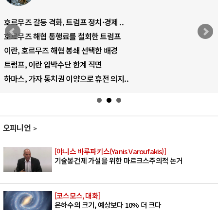
·경제 ..
중국 AI, 저가 공세로 글로벌 토
한 트럼프
AI 국부펀드 구상 놓고 미국 진보
한 배경
AI 데이터센터 반대 투쟁은 새로
면
AI의 숨은 환경 비용: 데이터센터
휴전 의지..
AI는 어떻게 미국 민주주의를 잠
오피니언
[야니스 바루파키스(Yanis Varoufakis)]
기술봉건제 가설을 위한 마르크스주의적 논거
[코스모스, 대화]
은하수의 크기, 예상보다 10% 더 크다