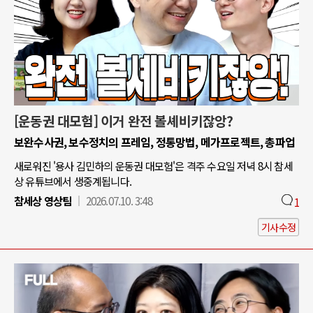
[운동권 대모험] 이거 완전 볼셰비키잖앙?
보완수사권, 보수정치의 프레임, 정통망법, 메가프로젝트, 총파업
새로워진 '용사 김민하의 운동권 대모험'은 격주 수요일 저녁 8시 참세
상 유튜브에서 생중계됩니다.
참세상 영상팀
2026.07.10. 3:48
1
기사수정