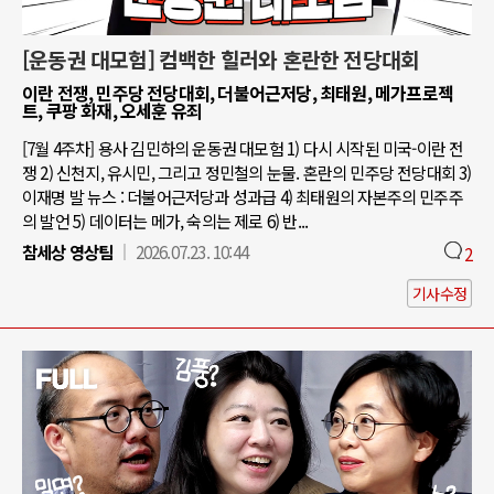
[운동권 대모험] 컴백한 힐러와 혼란한 전당대회
이란 전쟁, 민주당 전당대회, 더불어근저당, 최태원, 메가프로젝
트, 쿠팡 화재, 오세훈 유죄
[7월 4주차] 용사 김민하의 운동권 대모험 1) 다시 시작된 미국-이란 전
쟁 2) 신천지, 유시민, 그리고 정민철의 눈물. 혼란의 민주당 전당대회 3)
이재명 발 뉴스 : 더불어근저당과 성과급 4) 최태원의 자본주의 민주주
의 발언 5) 데이터는 메가, 숙의는 제로 6) 반...
참세상 영상팀
2026.07.23. 10:44
2
기사수정