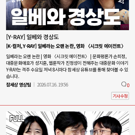
[Y-RAY] 일베와 경상도
[K-컬처, Y-RAY] 일베라는 오랜 논란, 영화 〈시크릿 에이전트〉
일베라는 오랜 논란 | 영화 〈시크릿 에이전트〉 | 문화평론가 손희정,
대중문화애호가 성지훈, 웹툰작가 진정성이 전해주는 대중문화 이야기
Y-RAY는 격주 수요일 저녁 8시마다 참세상 유튜브를 통해 찾아볼 수 있
습니다.
참세상 영상팀
2026.07.16. 19:56
0
기사수정