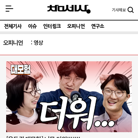
기사
제보
전체기사
이슈
인터링크
오피니언
연구소
오피니언
영상