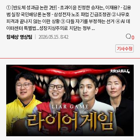
① [반도체 성과급 논란 2탄] - 초과이윤 진정한 승자는, 이재용? - 김용
범 실장 국민배당론 논쟁 - 삼성전자 노조 파업 긴급조정권 ② 나무호
피격과 끝나지 않는 이란 상황 ③ 다들 자기를 부정하는 선거 ④ AI 데
이터센터 특별법...성장지상주의로 치닫는 정부 ...
참세상 영상팀
2026.05.15. 8:42
0
기사수정