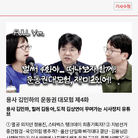
기사수정
용사 김민하의 운동권 대모험 제4화
용사 김민하, 힐러 김동아, 도적 김상연이 꾸며가는 시사정치 유튜
브
① 멸공 외치던 정용진, 스타벅스 탱크데이 최종기획자? ② 지방선거
중간점검 - 국민의힘 맹추격? - 울산 단일화 삐걱대다 결단 - 김용남은
사채업자? ③ 이스라엘에 나포됐던 해초·동현, “고문, 폭행 당했다” ④