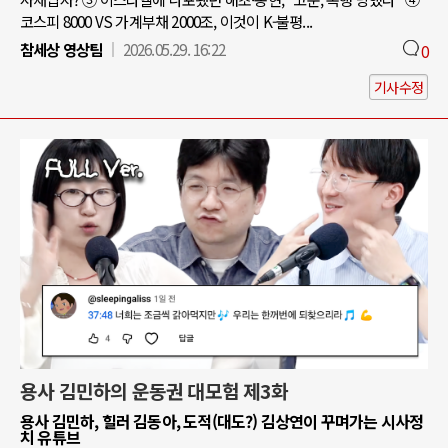
코스피 8000 VS 가계부채 2000조, 이것이 K-불평...
참세상 영상팀
2026.05.29. 16:22
0
기사수정
용사 김민하의 운동권 대모험 제3화
용사 김민하, 힐러 김동아, 도적(대도?) 김상연이 꾸며가는 시사정
치 유튜브