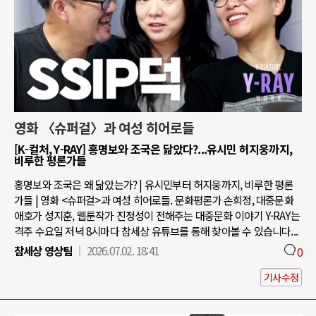
영화 〈슈퍼걸〉과 여성 히어로들
[K-컬처, Y-RAY] 홍명보와 조국은 닮았다?...유시민 허지웅까지,
비루한 평론가들
홍명보와 조국은 왜 닮았는가? | 유시민부터 허지웅까지, 비루한 평론
가들 | 영화 <슈퍼걸>과 여성 히어로들. 문화평론가 손희정, 대중문화
애호가 성지훈, 웹툰작가 진정성이 전해주는 대중문화 이야기 Y-RAY는
격주 수요일 저녁 8시마다 참세상 유튜브를 통해 찾아볼 수 있습니다...
참세상 영상팀
2026.07.02. 18:41
0
기사수정