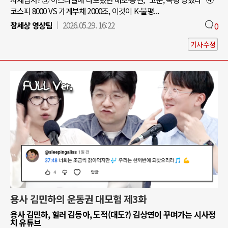
코스피 8000 VS 가계부채 2000조, 이것이 K-불평...
참세상 영상팀
2026.05.29. 16:22
0
기사수정
용사 김민하의 운동권 대모험 제3화
용사 김민하, 힐러 김동아, 도적(대도?) 김상연이 꾸며가는 시사정
치 유튜브