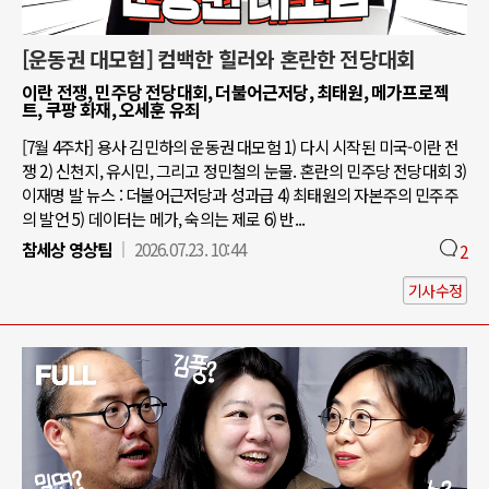
[운동권 대모험] 컴백한 힐러와 혼란한 전당대회
이란 전쟁, 민주당 전당대회, 더불어근저당, 최태원, 메가프로젝
트, 쿠팡 화재, 오세훈 유죄
[7월 4주차] 용사 김민하의 운동권 대모험 1) 다시 시작된 미국-이란 전
쟁 2) 신천지, 유시민, 그리고 정민철의 눈물. 혼란의 민주당 전당대회 3)
이재명 발 뉴스 : 더불어근저당과 성과급 4) 최태원의 자본주의 민주주
의 발언 5) 데이터는 메가, 숙의는 제로 6) 반...
참세상 영상팀
2026.07.23. 10:44
2
기사수정