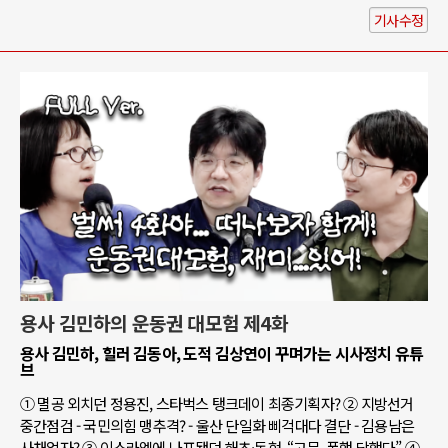
기사수정
용사 김민하의 운동권 대모험 제4화
용사 김민하, 힐러 김동아, 도적 김상연이 꾸며가는 시사정치 유튜
브
① 멸공 외치던 정용진, 스타벅스 탱크데이 최종기획자? ② 지방선거
중간점검 - 국민의힘 맹추격? - 울산 단일화 삐걱대다 결단 - 김용남은
사채업자? ③ 이스라엘에 나포됐던 해초·동현, “고문, 폭행 당했다” ④