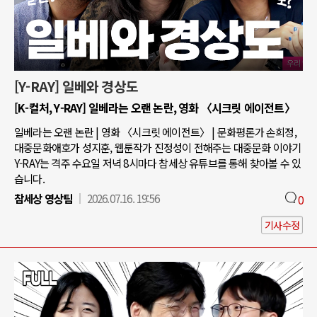
[Y-RAY] 일베와 경상도
[K-컬처, Y-RAY] 일베라는 오랜 논란, 영화 〈시크릿 에이전트〉
일베라는 오랜 논란 | 영화 〈시크릿 에이전트〉 | 문화평론가 손희정,
대중문화애호가 성지훈, 웹툰작가 진정성이 전해주는 대중문화 이야기
Y-RAY는 격주 수요일 저녁 8시마다 참세상 유튜브를 통해 찾아볼 수 있
습니다.
참세상 영상팀
2026.07.16. 19:56
0
기사수정