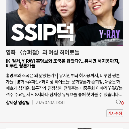
영화 〈슈퍼걸〉과 여성 히어로들
[K-컬처, Y-RAY] 홍명보와 조국은 닮았다?...유시민 허지웅까지,
비루한 평론가들
홍명보와 조국은 왜 닮았는가? | 유시민부터 허지웅까지, 비루한 평론
가들 | 영화 <슈퍼걸>과 여성 히어로들. 문화평론가 손희정, 대중문화
애호가 성지훈, 웹툰작가 진정성이 전해주는 대중문화 이야기 Y-RAY는
격주 수요일 저녁 8시마다 참세상 유튜브를 통해 찾아볼 수 있습니다...
참세상 영상팀
2026.07.02. 18:41
0
기사수정