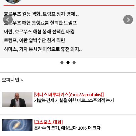
호르무즈 갈등 격화, 트럼프 정치·경제 ..
호르무즈 해협 통행료를 철회한 트럼프
이란, 호르무즈 해협 봉쇄 선택한 배경
트럼프, 이란 압박수단 한계 직면
하마스, 가자 통치권 이양으로 휴전 의지..
오피니언
[야니스 바루파키스(Yanis Varoufakis)]
기술봉건제 가설을 위한 마르크스주의적 논거
[코스모스, 대화]
은하수의 크기, 예상보다 10% 더 크다