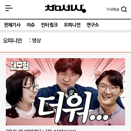
기사
제보
전체기사
이슈
인터링크
오피니언
연구소
오피니언
영상