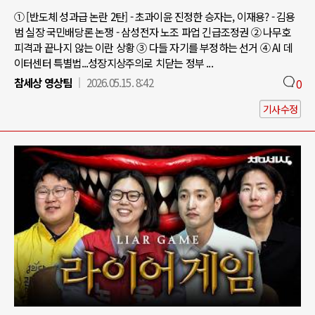
① [반도체 성과급 논란 2탄] - 초과이윤 진정한 승자는, 이재용? - 김용
범 실장 국민배당론 논쟁 - 삼성전자 노조 파업 긴급조정권 ② 나무호
피격과 끝나지 않는 이란 상황 ③ 다들 자기를 부정하는 선거 ④ AI 데
이터센터 특별법...성장지상주의로 치닫는 정부 ...
참세상 영상팀
2026.05.15. 8:42
0
기사수정