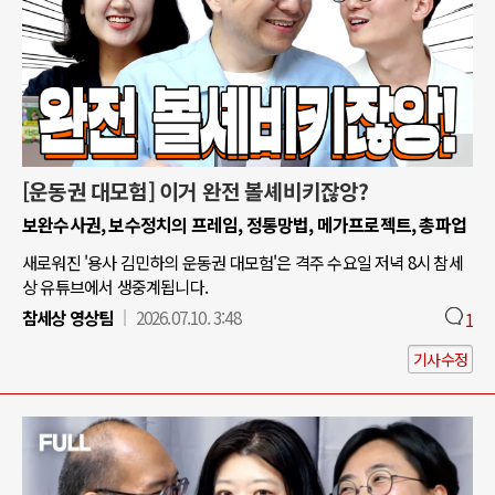
[운동권 대모험] 이거 완전 볼셰비키잖앙?
보완수사권, 보수정치의 프레임, 정통망법, 메가프로젝트, 총파업
새로워진 '용사 김민하의 운동권 대모험'은 격주 수요일 저녁 8시 참세
상 유튜브에서 생중계됩니다.
참세상 영상팀
2026.07.10. 3:48
1
기사수정