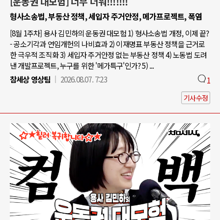
[운동권 대모험] 너무 더워!!!!!!!
형사소송법, 부동산 정책, 세입자 주거안정, 메가프로젝트, 폭염
[8월 1주차] 용사 김민하의 운동권 대모험 1) 형사소송법 개정, 이제 끝?
- 공소기각과 연임개헌의 나비효과 2) 이재명표 부동산 정책을 근거로
한 극우적 조직화 3) 세입자 주거안정 없는 부동산 정책 4) 노동법 도려
낸 개발프로젝트, 누구를 위한 '메가특구'인가? 5) ...
참세상 영상팀
2026.08.07. 7:23
1
기사수정