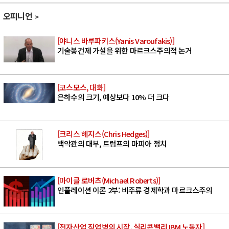
오피니언
[야니스 바루파키스(Yanis Varoufakis)]
기술봉건제 가설을 위한 마르크스주의적 논거
[코스모스, 대화]
은하수의 크기, 예상보다 10% 더 크다
[크리스 헤지스(Chris Hedges)]
백악관의 대부, 트럼프의 마피아 정치
[마이클 로버츠(Michael Roberts)]
인플레이션 이론 2부: 비주류 경제학과 마르크스주의
[전자산업 직업병의 시작, 실리콘밸리 IBM 노동자]