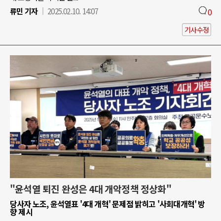
류민 기자
2025.02.10. 14:07
0
기사수정
"윤석열 퇴진 완성은 4대 개악정책 정상화"
당사자 노조, 윤석열표 '4대 개혁' 문제점 밝히고 '사회대개혁' 방
향 제시