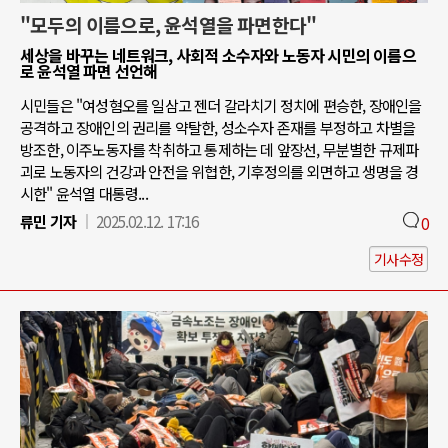
"모두의 이름으로, 윤석열을 파면한다"
세상을 바꾸는 네트워크, 사회적 소수자와 노동자 시민의 이름으
로 윤석열 파면 선언해
시민들은 "여성혐오를 일삼고 젠더 갈라치기 정치에 편승한, 장애인을
공격하고 장애인의 권리를 약탈한, 성소수자 존재를 부정하고 차별을
방조한, 이주노동자를 착취하고 통제하는 데 앞장선, 무분별한 규제파
괴로 노동자의 건강과 안전을 위협한, 기후정의를 외면하고 생명을 경
시한" 윤석열 대통령...
류민 기자
2025.02.12. 17:16
0
기사수정