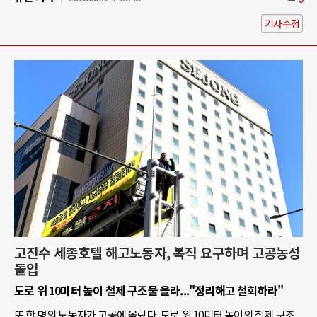
기사수정
고진수 세종호텔 해고노동자, 복직 요구하며 고공농성
돌입
도로 위 10미터 높이 철제 구조물 올라..."정리해고 철회하라"
또 한 명의 노동자가 고공에 올랐다. 도로 위 10미터 높이의 철제 구조