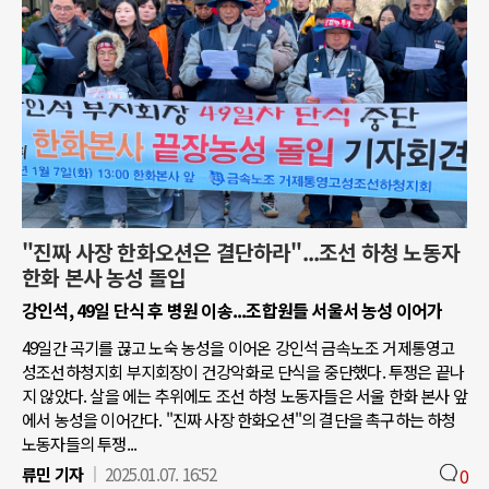
"진짜 사장 한화오션은 결단하라"...조선 하청 노동자
한화 본사 농성 돌입
강인석, 49일 단식 후 병원 이송...조합원들 서울서 농성 이어가
49일간 곡기를 끊고 노숙 농성을 이어온 강인석 금속노조 거제통영고
성조선하청지회 부지회장이 건강악화로 단식을 중단했다. 투쟁은 끝나
지 않았다. 살을 에는 추위에도 조선 하청 노동자들은 서울 한화 본사 앞
에서 농성을 이어간다. "진짜 사장 한화오션"의 결단을 촉구하는 하청
노동자들의 투쟁...
류민 기자
2025.01.07. 16:52
0