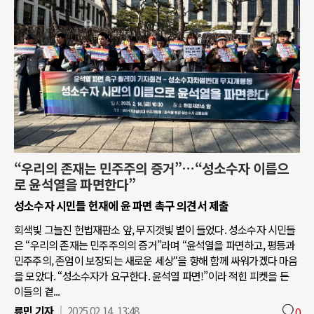
“우리의 존재는 민주주의 증거”…“성소수자 이름으
로 윤석열을 파면한다”
성소수자 시민들 헌재에 윤 파면 촉구 의견서 제출
회색빛 그늘진 헌법재판소 앞, 무지갯빛 볕이 들었다. 성소수자 시민들
은 “우리의 존재는 민주주의의 증거”라며 “윤석열을 파면하고, 평등과
민주주의, 존엄이 보장되는 새로운 세상“을 향해 함께 싸워가겠다 마음
을 모았다. “성소수자가 요구한다. 윤석열 파면!”이라 적힌 피켓을 든
이들의 곁...
류민 기자
2025.02.14. 13:48
0