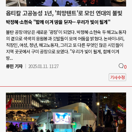
옵티칼 고공농성 1년, '희망텐트'로 모인 연대의 불빛
박정혜·소현숙 "함께 이겨 땅을 딛자··· 우리가 빛이 될게"
불탄 공장 마당은 새로운 '광장'이 되었다. 박정혜·소현숙 두 해고노동자
의 곁으로 색색의 응원봉과 깃발들이 모여 어둠을 밝혔다. 논바이너리,
직장인, 여성, 청년, 해고노동자, 그리고 또 다른 무엇인 많은 시민들이
지역 곳곳에서 구미 공장으로 모였다. "우리가 빛이 될게, 함께 이겨
땅...
류민 기자
2025.01.11. 11:27
0
기사수정