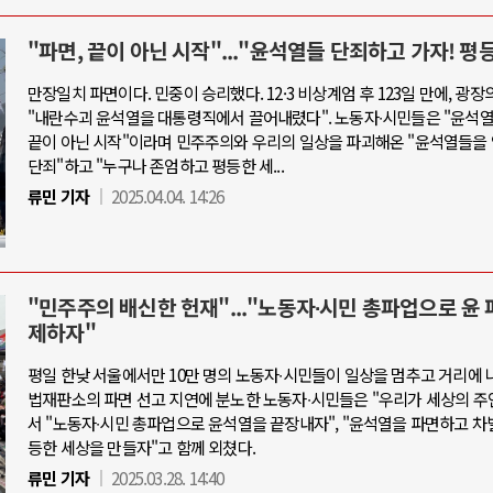
"파면, 끝이 아닌 시작"..."윤석열들 단죄하고 가자! 평
만장일치 파면이다. 민중이 승리했다. 12·3 비상계엄 후 123일 만에, 광장
"내란수괴 윤석열을 대통령직에서 끌어내렸다". 노동자∙시민들은 "윤석
끝이 아닌 시작"이라며 민주주의와 우리의 일상을 파괴해온 "윤석열들을
단죄"하고 "누구나 존엄하고 평등한 세...
류민 기자
2025.04.04. 14:26
"민주주의 배신한 헌재"..."노동자∙시민 총파업으로 윤 
제하자"
평일 한낮 서울에서만 10만 명의 노동자∙시민들이 일상을 멈추고 거리에 
법재판소의 파면 선고 지연에 분노한 노동자∙시민들은 "우리가 세상의 주
서 "노동자∙시민 총파업으로 윤석열을 끝장내자", "윤석열을 파면하고 차
등한 세상을 만들자"고 함께 외쳤다.
류민 기자
2025.03.28. 14:40