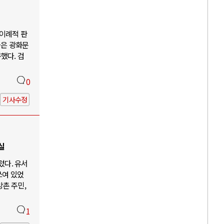
"이례적 판
들은 광화문
했다. 검
0
기사수정
실
렀다. 유서
쓰여 있었
방촌 주민,
1