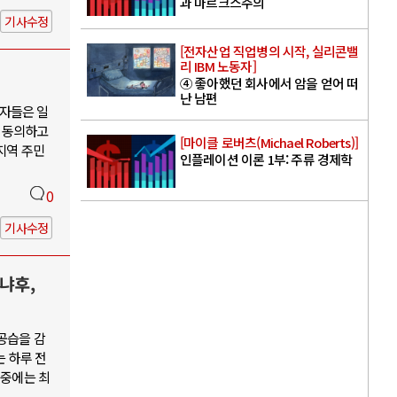
과 마르크스주의
기사수정
[전자산업 직업병의 시작, 실리콘밸
리 IBM 노동자]
④ 좋아했던 회사에서 암을 얻어 떠
난 남편
자들은 일
 동의하고
[마이클 로버츠(Michael Roberts)]
지역 주민
인플레이션 이론 1부: 주류 경제학
0
기사수정
냐후,
공습을 감
는 하루 전
 중에는 최