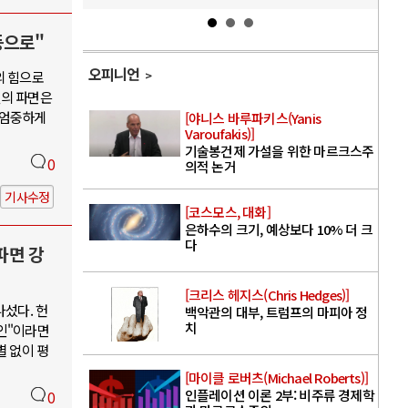
등으로"
오피니언
의 힘으로
열의 파면은
 엄중하게
[야니스 바루파키스(Yanis
Varoufakis)]
기술봉건제 가설을 위한 마르크스주
0
의적 논거
기사수정
[코스모스, 대화]
은하수의 크기, 예상보다 10% 더 크
다
파면 강
[크리스 헤지스(Chris Hedges)]
나섰다. 헌
백악관의 대부, 트럼프의 마피아 정
치
인"이라면
별 없이 평
[마이클 로버츠(Michael Roberts)]
인플레이션 이론 2부: 비주류 경제학
0