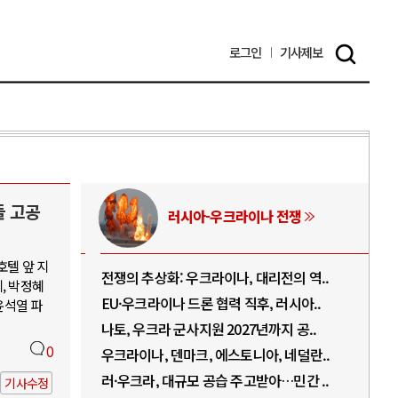
로그인
기사
제보
들 고공
러시아-우크라이나 전쟁
호텔 앞 지
.
전쟁의 추상화: 우크라이나, 대리전의 역..
호르
, 박정혜
..
EU·우크라이나 드론 협력 직후, 러시아..
호르
윤석열 파
로..
나토, 우크라 군사지원 2027년까지 공..
이란
0
..
우크라이나, 덴마크, 에스토니아, 네덜란..
트럼
 ..
러·우크라, 대규모 공습 주고받아…민간 ..
하마
기사수정