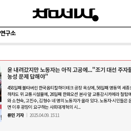
연구소
윤 내려갔지만 노동자는 아직 고공에..."조기 대선 주자
AI와 인간
농성 문제 답해야"
458일째 불타버린 한국옵티칼하이테크 공장 옥상에, 56일째 명동역 세종
중국 AI, 저가 공세로 글로벌 토큰 시.
하차도 위 교통시설물에, 26일째 한화오션 본사 앞 교통감시카메라 철탑에
AI 국부펀드 구상 놓고 미국 진보진영 
와 소현숙, 고진수, 김형수 네 명의 노동자가 올라 있다. 노동자·시민들은 
면 이후 광장이 요구하는 사회대개혁의 시...
AI 데이터센터 반대 투쟁은 새로운 글
류민 기자
2025.04.09. 15:11
AI의 숨은 환경 비용: 데이터센터 확산
AI는 어떻게 미국 민주주의를 잠식하고