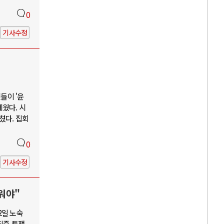
0
기사수정
들이 '윤
웠다. 시
쳤다. 집회
0
기사수정
워야"
2일 노숙
집중 투쟁