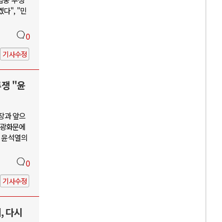
다", "민
0
기사수정
투쟁 "윤
장과 앞으
, 광화문에
괴 윤석열의
0
기사수정
, 다시