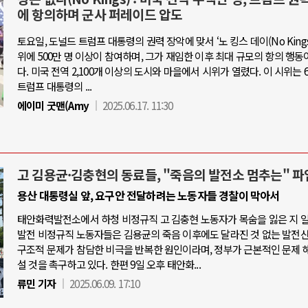
에 항의하며 군사 퍼레이드 압도
토요일, 도널드 트럼프 대통령의 권력 장악에 맞서 ‘노 킹스 데이(No Kings 
위에 500만 명 이상이 참여하며, 그가 재임한 이후 최대 규모의 항의 행동
다. 미국 전역 2,100개 이상의 도시와 마을에서 시위가 열렸다. 이 시위는 6
트럼프 대통령의 ...
에이미 굿맨(Amy
2025.06.17. 11:30
고 김용균·김충현의 동료들, "죽음의 발전소 멈추는" 파
용산 대통령실 앞, 요구안 전달하려는 노동자들 경찰이 막아서
태안화력발전소에서 하청 비정규직 고 김충현 노동자가 목숨을 잃은 지 
발전 비정규직 노동자들은 김용균의 죽음 이후에도 달라진 것 없는 발전
구조적 문제가 참담한 비극을 반복한 원인이라며, 정부가 근본적인 문제 
설 것을 촉구하고 있다. 한편 9일 오후 태안화...
류민 기자
2025.06.09. 17:10