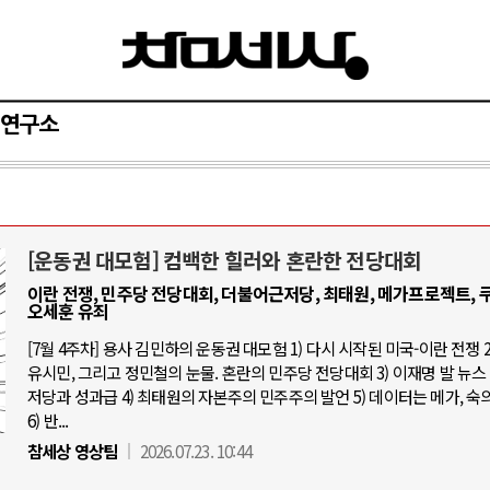
연구소
[운동권 대모험] 컴백한 힐러와 혼란한 전당대회
AI와 인간
이란 전쟁, 민주당 전당대회, 더불어근저당, 최태원, 메가프로젝트, 쿠
오세훈 유죄
중국 AI, 저가 공세로 글로벌 토큰 시.
[7월 4주차] 용사 김민하의 운동권 대모험 1) 다시 시작된 미국-이란 전쟁 2
유시민, 그리고 정민철의 눈물. 혼란의 민주당 전당대회 3) 이재명 발 뉴스 
AI 국부펀드 구상 놓고 미국 진보진영 
저당과 성과급 4) 최태원의 자본주의 민주주의 발언 5) 데이터는 메가, 숙
AI 데이터센터 반대 투쟁은 새로운 글
6) 반...
AI의 숨은 환경 비용: 데이터센터 확산
참세상 영상팀
2026.07.23. 10:44
AI는 어떻게 미국 민주주의를 잠식하고