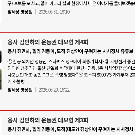
구) 후보를 모시고, 말이 아니라 삶과 현장에서 나온 이야기를 들어보겠습
참세상 영상팀
2026.05.31. 18:10
용사 김민하의 운동권 대모험 제4화
용사 김민하, 힐러 김동아, 도적 김상연이 꾸며가는 시사정치 유튜브
① 멸공 외치던 정용진, 스타벅스 탱크데이 최종기획자? ② 지방선거 중간점
민의힘 맹추격? - 울산 단일화 삐걱대다 결단 - 김용남은 사채업자? ③ 
나포됐던 해초·동현, “고문, 폭행 당했다” ④ 코스피 8000 VS 가계부채 20
이 K-불평...
참세상 영상팀
2026.05.29. 16:22
용사 김민하의 운동권 대모험 제3화
용사 김민하, 힐러 김동아, 도적(대도?) 김상연이 꾸며가는 시사정치