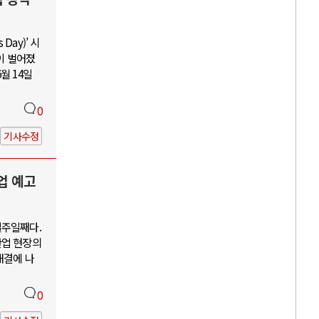
Day)’ 시
이 벌어졌
월 14일
0
기사수정
업 예고
일주일째다.
산업 현장의
해결에 나
0