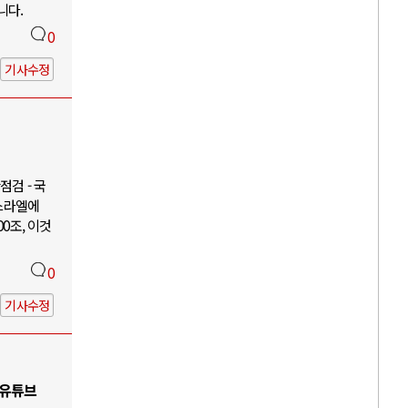
니다.
0
기사수정
검 - 국
이스라엘에
00조, 이것
0
기사수정
 유튜브