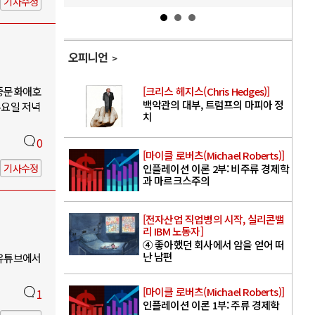
기사수정
오피니언
대중문화애호
[크리스 헤지스(Chris Hedges)]
백악관의 대부, 트럼프의 마피아 정
수요일 저녁
치
0
[마이클 로버츠(Michael Roberts)]
기사수정
인플레이션 이론 2부: 비주류 경제학
과 마르크스주의
[전자산업 직업병의 시작, 실리콘밸
리 IBM 노동자]
④ 좋아했던 회사에서 암을 얻어 떠
난 남편
 유튜브에서
[마이클 로버츠(Michael Roberts)]
1
인플레이션 이론 1부: 주류 경제학