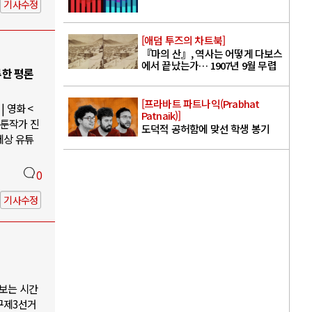
기사수정
[애덤 투즈의 차트북]
『마의 산』, 역사는 어떻게 다보스
에서 끝났는가… 1907년 9월 무렵
루한 평론
[프라바트 파트나익(Prabhat
 영화 <
Patnaik)]
웹툰작가 진
도덕적 공허함에 맞선 학생 봉기
세상 유튜
0
기사수정
나보는 시간
구제3선거