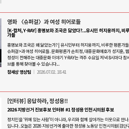
영화 〈슈퍼걸〉과 여성 히어로들
[K-컬처, Y-RAY] 홍명보와 조국은 닮았다?...유시민 허지웅까지, 비
가들
홍명보와 조국은 왜 닮았는가? | 유시민부터 허지웅까지, 비루한 평론가들 |
슈퍼걸>과 여성 히어로들. 문화평론가 손희정, 대중문화애호가 성지훈, 
정성이 전해주는 대중문화 이야기 Y-RAY는 격주 수요일 저녁 8시마다 참
브를 통해 찾아볼 수 있습니다...
참세상 영상팀
2026.07.02. 18:41
[인터뷰] 응답하라, 정성용!!
2026 지방선거 진보후보 인터뷰 #1 정성용 인천시의원 후보
정치인을 ‘위에 있는 사람’이 아니라, 우리와 함께 살아가는 이웃으로 만
입니다. 오늘은 2026 지방선거에 출마한 정성용 노동당 인천시의원(검단