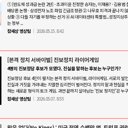
① [반도체 성과급 논란 2탄] - 초과이윤 진정한 승자는, 이재용? - 김용범
배당론 논쟁 - 삼성전자 노조 파업 긴급조정권 ② 나무호 피격과 끝나지 
상황 ③ 다들 자기를 부정하는 선거 ④ AI 데이터센터 특별법...성장지상
는 정부 ...
참세상 영상팀
2026.05.15. 8:42
[본격 정치 서바이벌] 진보정치 라이어게임
4명의 진보정당 후보가 모였다. 진실을 말하는 후보는 누구인가?
진보정당 후보 4인이 펼치는 본격 정치 서바이벌, 라이어게임. 서로의 발
진실과 거짓을 가려내는 치열한 심리전이 벌어진다. 정치의 말과 현실을 
하는 새로운 형식의 토크 게임. 과연 끝까지 살아남는 ‘진보 정치인’은 누
참세상 영상팀
2026.05.07. 8:55
왕은 없다(No Kings) : 미국 전역 수백만 명, 트럼프 권