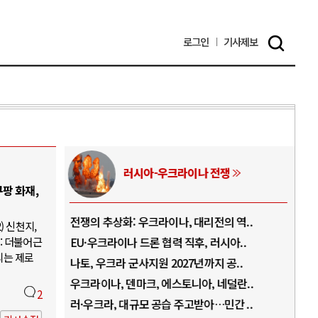
로그인
기사
제보
러시아-우크라이나 전쟁
팡 화재,
.
전쟁의 추상화: 우크라이나, 대리전의 역..
호르
) 신천지,
: 더불어근
..
EU·우크라이나 드론 협력 직후, 러시아..
호르
의는 제로
로..
나토, 우크라 군사지원 2027년까지 공..
이란
..
우크라이나, 덴마크, 에스토니아, 네덜란..
트럼
2
 ..
러·우크라, 대규모 공습 주고받아…민간 ..
하마