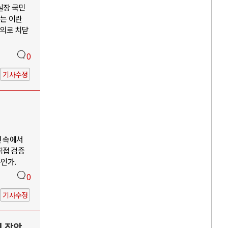
 실장 국민
않는 이란
주의로 치닫
0
기사수정
언 속에서
직접 검증
구인가.
0
기사수정
력 장악