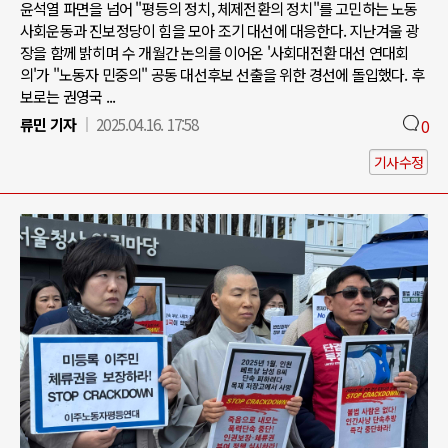
윤석열 파면을 넘어 "평등의 정치, 체제전환의 정치"를 고민하는 노동
사회운동과 진보정당이 힘을 모아 조기 대선에 대응한다. 지난겨울 광
장을 함께 밝히며 수 개월간 논의를 이어온 '사회대전환 대선 연대회
의'가 "노동자 민중의" 공동 대선후보 선출을 위한 경선에 돌입했다. 후
보로는 권영국 ...
류민 기자
2025.04.16. 17:58
0
기사수정