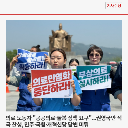
기사수정
의료 노동자 "공공의료·돌봄 정책 요구"...권영국만 적
극 찬성, 민주·국힘·개혁신당 답변 미뤄