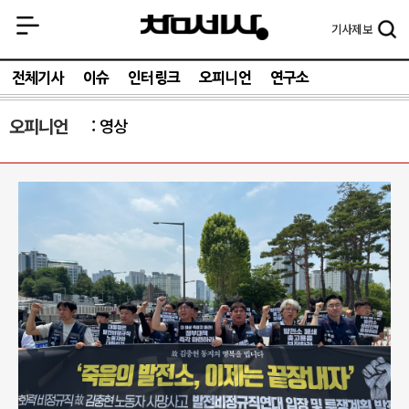
기사
제보
전체기사
이슈
인터링크
오피니언
연구소
오피니언
영상