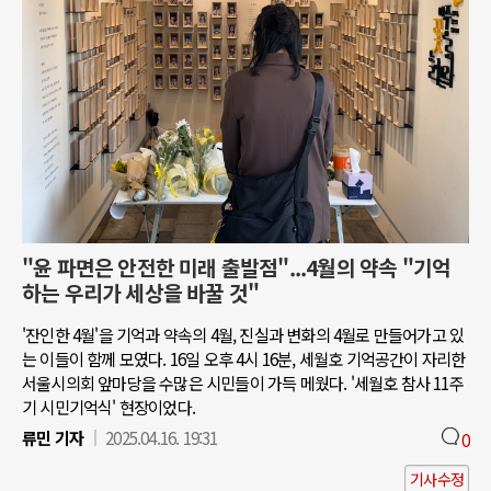
"윤 파면은 안전한 미래 출발점"...4월의 약속 "기억
하는 우리가 세상을 바꿀 것"
'잔인한 4월'을 기억과 약속의 4월, 진실과 변화의 4월로 만들어가고 있
는 이들이 함께 모였다. 16일 오후 4시 16분, 세월호 기억공간이 자리한
서울시의회 앞마당을 수많은 시민들이 가득 메웠다. '세월호 참사 11주
기 시민기억식' 현장이었다.
류민 기자
2025.04.16. 19:31
0
기사수정