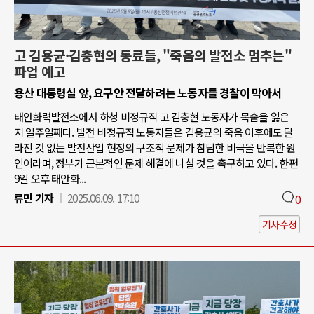
고 김용균·김충현의 동료들, "죽음의 발전소 멈추는"
파업 예고
용산 대통령실 앞, 요구안 전달하려는 노동자들 경찰이 막아서
태안화력발전소에서 하청 비정규직 고 김충현 노동자가 목숨을 잃은
지 일주일째다. 발전 비정규직 노동자들은 김용균의 죽음 이후에도 달
라진 것 없는 발전산업 현장의 구조적 문제가 참담한 비극을 반복한 원
인이라며, 정부가 근본적인 문제 해결에 나설 것을 촉구하고 있다. 한편
9일 오후 태안화...
류민 기자
2025.06.09. 17:10
0
기사수정