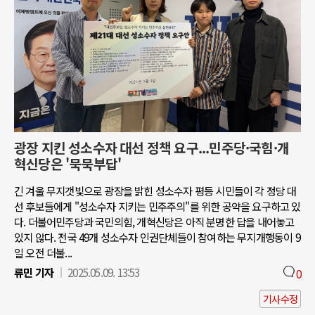
광장 지킨 성소수자 대선 정책 요구...민주당·국힘·개
혁신당은 '묵묵부답'
긴 겨울 무지갯빛으로 광장을 밝힌 성소수자 평등 시민들이 각 정당 대
선 후보들에게 "성소수자 지키는 민주주의"를 위한 공약을 요구하고 있
다. 더불어민주당과 국민의힘, 개혁신당은 아직 분명한 답을 내어놓고
있지 않다. 전국 49개 성소수자 인권단체들이 참여하는 무지개행동이 9
일 오전 더불...
류민 기자
2025.05.09. 13:53
0
기사수정