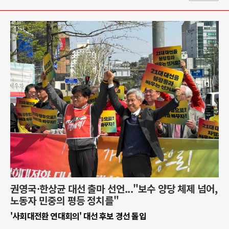
권영국·한상균 대선 출마 선언..."보수 양당 체제 넘어,
노동자 민중의 평등 정치를"
'사회대전환 연대회의' 대선 후보 경선 돌입