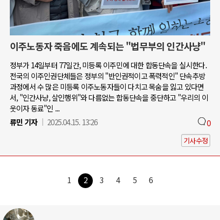
이주노동자 죽음에도 계속되는 "법무부의 인간사냥"
정부가 14일부터 77일간, 미등록 이주민에 대한 합동단속을 실시한다.
전국의 이주인권단체들은 정부의 "반인권적이고 폭력적인" 단속추방
과정에서 수 많은 미등록 이주노동자들이 다치고 목숨을 잃고 있다면
서, "인간사냥, 살인행위"와 다름없는 합동단속을 중단하고 "우리의 이
웃이자 동료"인 ...
류민 기자
2025.04.15. 13:26
0
기사수정
1
2
3
4
5
6