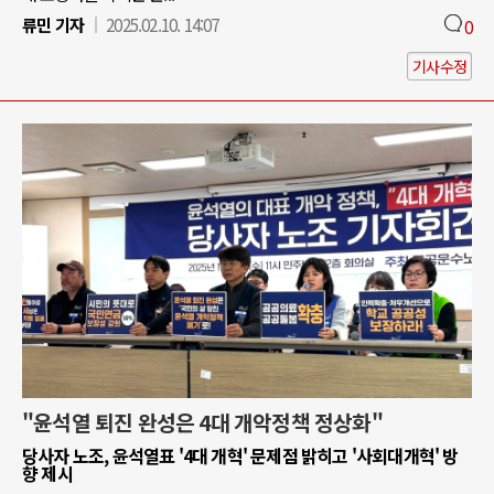
류민 기자
2025.02.10. 14:07
0
기사수정
"윤석열 퇴진 완성은 4대 개악정책 정상화"
당사자 노조, 윤석열표 '4대 개혁' 문제점 밝히고 '사회대개혁' 방
향 제시