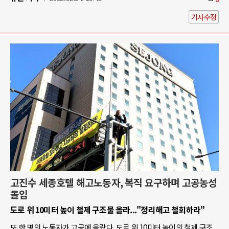
기사수정
고진수 세종호텔 해고노동자, 복직 요구하며 고공농성
돌입
도로 위 10미터 높이 철제 구조물 올라..."정리해고 철회하라"
또 한 명의 노동자가 고공에 올랐다. 도로 위 10미터 높이의 철제 구조