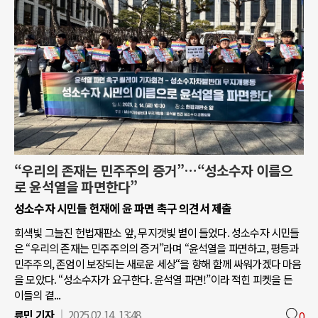
“우리의 존재는 민주주의 증거”…“성소수자 이름으
로 윤석열을 파면한다”
성소수자 시민들 헌재에 윤 파면 촉구 의견서 제출
회색빛 그늘진 헌법재판소 앞, 무지갯빛 볕이 들었다. 성소수자 시민들
은 “우리의 존재는 민주주의의 증거”라며 “윤석열을 파면하고, 평등과
민주주의, 존엄이 보장되는 새로운 세상“을 향해 함께 싸워가겠다 마음
을 모았다. “성소수자가 요구한다. 윤석열 파면!”이라 적힌 피켓을 든
이들의 곁...
류민 기자
2025.02.14. 13:48
0