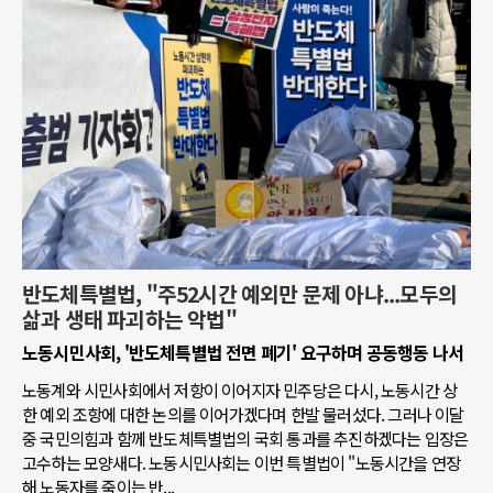
반도체특별법, "주52시간 예외만 문제 아냐...모두의
삶과 생태 파괴하는 악법"
노동시민사회, '반도체특별법 전면 폐기' 요구하며 공동행동 나서
노동계와 시민사회에서 저항이 이어지자 민주당은 다시, 노동시간 상
한 예외 조항에 대한 논의를 이어가겠다며 한발 물러섰다. 그러나 이달
중 국민의힘과 함께 반도체특별법의 국회 통과를 추진하겠다는 입장은
고수하는 모양새다. 노동시민사회는 이번 특별법이 "노동시간을 연장
해 노동자를 죽이는 반...