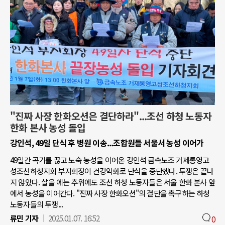
"진짜 사장 한화오션은 결단하라"...조선 하청 노동자
한화 본사 농성 돌입
강인석, 49일 단식 후 병원 이송...조합원들 서울서 농성 이어가
49일간 곡기를 끊고 노숙 농성을 이어온 강인석 금속노조 거제통영고
성조선하청지회 부지회장이 건강악화로 단식을 중단했다. 투쟁은 끝나
지 않았다. 살을 에는 추위에도 조선 하청 노동자들은 서울 한화 본사 앞
에서 농성을 이어간다. "진짜 사장 한화오션"의 결단을 촉구하는 하청
노동자들의 투쟁...
류민 기자
2025.01.07. 16:52
0