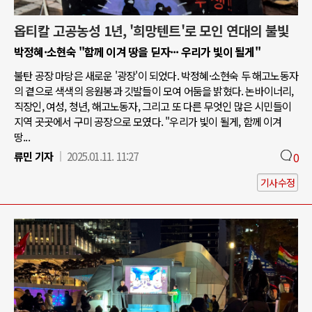
옵티칼 고공농성 1년, '희망텐트'로 모인 연대의 불빛
박정혜·소현숙 "함께 이겨 땅을 딛자··· 우리가 빛이 될게"
불탄 공장 마당은 새로운 '광장'이 되었다. 박정혜·소현숙 두 해고노동자
의 곁으로 색색의 응원봉과 깃발들이 모여 어둠을 밝혔다. 논바이너리,
직장인, 여성, 청년, 해고노동자, 그리고 또 다른 무엇인 많은 시민들이
지역 곳곳에서 구미 공장으로 모였다. "우리가 빛이 될게, 함께 이겨
땅...
류민 기자
2025.01.11. 11:27
0
기사수정