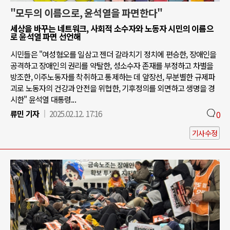
"모두의 이름으로, 윤석열을 파면한다"
세상을 바꾸는 네트워크, 사회적 소수자와 노동자 시민의 이름으
로 윤석열 파면 선언해
시민들은 "여성혐오를 일삼고 젠더 갈라치기 정치에 편승한, 장애인을
공격하고 장애인의 권리를 약탈한, 성소수자 존재를 부정하고 차별을
방조한, 이주노동자를 착취하고 통제하는 데 앞장선, 무분별한 규제파
괴로 노동자의 건강과 안전을 위협한, 기후정의를 외면하고 생명을 경
시한" 윤석열 대통령...
류민 기자
2025.02.12. 17:16
0
기사수정