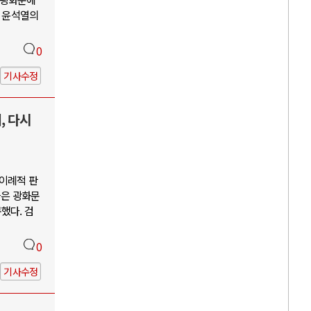
괴 윤석열의
0
기사수정
, 다시
"이례적 판
들은 광화문
했다. 검
0
기사수정