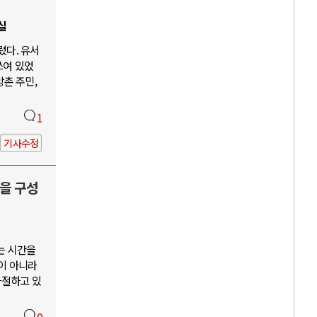
실
렀다. 유서
쓰여 있었
방촌 주민,
1
기사수정
을 구성
는 시간을
이 아니라
좌절하고 있