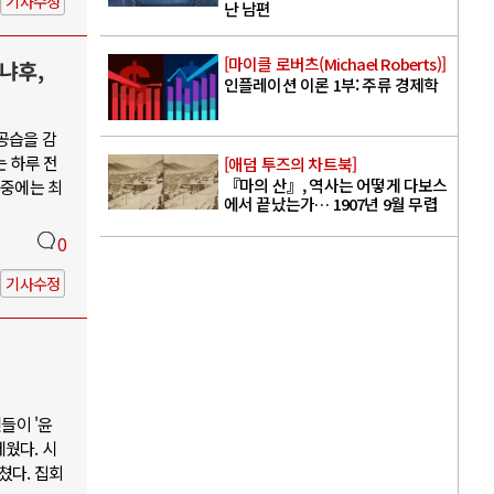
기사수정
난 남편
[마이클 로버츠(Michael Roberts)]
냐후,
인플레이션 이론 1부: 주류 경제학
공습을 감
는 하루 전
[애덤 투즈의 차트북]
『마의 산』, 역사는 어떻게 다보스
 중에는 최
에서 끝났는가… 1907년 9월 무렵
0
기사수정
들이 '윤
웠다. 시
쳤다. 집회