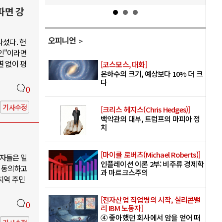
파면 강
오피니언
나섰다. 헌
인"이라면
별 없이 평
[코스모스, 대화]
은하수의 크기, 예상보다 10% 더 크
다
0
기사수정
[크리스 헤지스(Chris Hedges)]
백악관의 대부, 트럼프의 마피아 정
치
[마이클 로버츠(Michael Roberts)]
자들은 일
인플레이션 이론 2부: 비주류 경제학
 동의하고
과 마르크스주의
지역 주민
[전자산업 직업병의 시작, 실리콘밸
0
리 IBM 노동자]
④ 좋아했던 회사에서 암을 얻어 떠