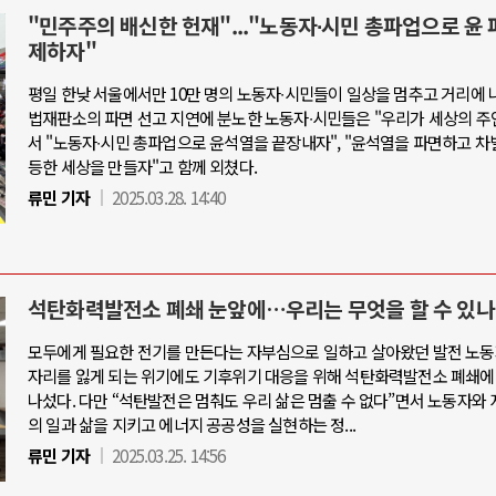
"민주주의 배신한 헌재"..."노동자∙시민 총파업으로 윤 
제하자"
평일 한낮 서울에서만 10만 명의 노동자∙시민들이 일상을 멈추고 거리에 
법재판소의 파면 선고 지연에 분노한 노동자∙시민들은 "우리가 세상의 주
서 "노동자∙시민 총파업으로 윤석열을 끝장내자", "윤석열을 파면하고 차
등한 세상을 만들자"고 함께 외쳤다.
류민 기자
2025.03.28. 14:40
석탄화력발전소 폐쇄 눈앞에…우리는 무엇을 할 수 있나
모두에게 필요한 전기를 만든다는 자부심으로 일하고 살아왔던 발전 노동
자리를 잃게 되는 위기에도 기후위기 대응을 위해 석탄화력발전소 폐쇄에
나섰다. 다만 “석탄발전은 멈춰도 우리 삶은 멈출 수 없다”면서 노동자와 
의 일과 삶을 지키고 에너지 공공성을 실현하는 정...
류민 기자
2025.03.25. 14:56