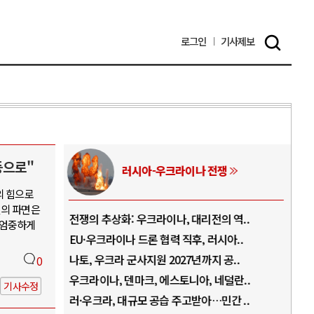
로그인
기사
제보
등으로"
러시아-우크라이나 전쟁
의 힘으로
열의 파면은
.
전쟁의 추상화: 우크라이나, 대리전의 역..
호르
 엄중하게
..
EU·우크라이나 드론 협력 직후, 러시아..
호르
로..
나토, 우크라 군사지원 2027년까지 공..
이란
0
..
우크라이나, 덴마크, 에스토니아, 네덜란..
트럼
기사수정
 ..
러·우크라, 대규모 공습 주고받아…민간 ..
하마