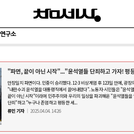
연구소
"파면, 끝이 아닌 시작"..."윤석열들 단죄하고 가자! 평
AI와 인간
만장일치 파면이다. 민중이 승리했다. 12·3 비상계엄 후 123일 만에, 광장
"내란수괴 윤석열을 대통령직에서 끌어내렸다". 노동자∙시민들은 "윤석
중국 AI, 저가 공세로 글로벌 토큰 시.
끝이 아닌 시작"이라며 민주주의와 우리의 일상을 파괴해온 "윤석열들을
AI 국부펀드 구상 놓고 미국 진보진영 
단죄"하고 "누구나 존엄하고 평등한 세...
AI 데이터센터 반대 투쟁은 새로운 글
류민 기자
2025.04.04. 14:26
AI의 숨은 환경 비용: 데이터센터 확산
AI는 어떻게 미국 민주주의를 잠식하고