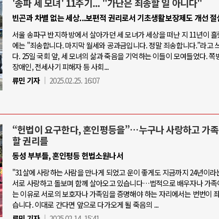
'송파 세 모녀' 11주기... "가난은 죄송할 일 아니다"
빈곤과 차별 없는 세상...보편적 권리로서 기초생활보장제도 개선 절
서울 송파구 반지하 방에서 살아가던 세 모녀가 세상을 떠난 지 11년이 흘
에는 "죄송합니다. 마지막 월세와 공과금입니다. 정말 죄송합니다.”라고 
다. 25일 국회 앞, 세 모녀의 삶과 죽음을 기억하는 이들이 모여들었다. 쪽
장애인, 전세사기 피해자 등 사회...
류민 기자
2025.02.25. 16:07
“헌법이 요구한다, 혼인평등을”…누구나 사랑하고 가족
할 권리를
동성 부부들, 혼인평등 헌법소원나서
"31살에 사랑하는 사람을 만나게 되었고 운이 좋게도 지금까지 24년이라
서로 사랑하고 돌보며 함께 살아오고 있습니다…법적으로 배우자나 가족
는 이유로 서로의 보호자나 가족임을 증명해야 하는 자리에서는 번번이 
습니다. 이대로 간다면 앞으로 다가오게 될 죽음의 ...
류민 기자
2025.02.14. 15:41