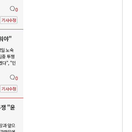
0
기사수정
워야"
2일 노숙
집중 투쟁
다", "민
0
기사수정
투쟁 "윤
장과 앞으
, 광화문에