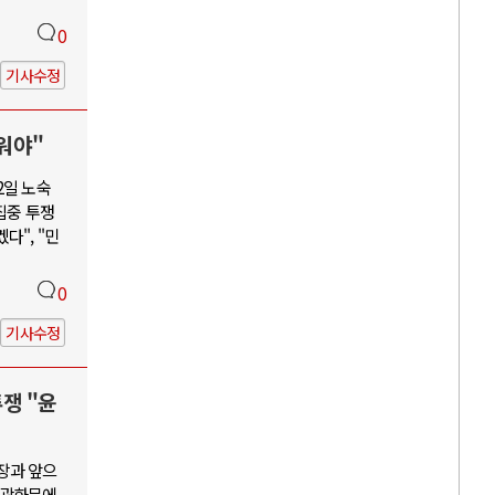
0
기사수정
워야"
2일 노숙
집중 투쟁
다", "민
0
기사수정
투쟁 "윤
장과 앞으
, 광화문에