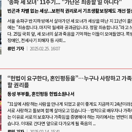
'송파 세 모녀' 11주기... "가난은 죄송할 일 아니다"
빈곤과 차별 없는 세상...보편적 권리로서 기초생활보장제도 개선 절
서울 송파구 반지하 방에서 살아가던 세 모녀가 세상을 떠난 지 11년이 흘
에는 "죄송합니다. 마지막 월세와 공과금입니다. 정말 죄송합니다.”라고 
다. 25일 국회 앞, 세 모녀의 삶과 죽음을 기억하는 이들이 모여들었다. 쪽
장애인, 전세사기 피해자 등 사회...
류민 기자
2025.02.25. 16:07
“헌법이 요구한다, 혼인평등을”…누구나 사랑하고 가족
할 권리를
동성 부부들, 혼인평등 헌법소원나서
"31살에 사랑하는 사람을 만나게 되었고 운이 좋게도 지금까지 24년이라
서로 사랑하고 돌보며 함께 살아오고 있습니다…법적으로 배우자나 가족
는 이유로 서로의 보호자나 가족임을 증명해야 하는 자리에서는 번번이 
습니다. 이대로 간다면 앞으로 다가오게 될 죽음의 ...
류민 기자
2025.02.14. 15:41