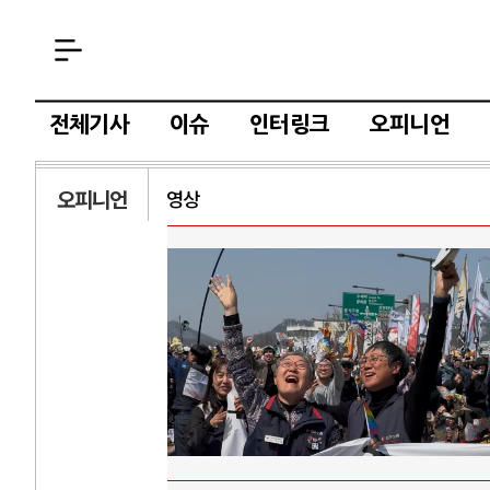
전체기사
이슈
인터링크
오피니언
오피니언
영상
AI와 인간
러시
중국 AI, 저가 공세로 글로벌 토큰 시..
전쟁의 추상화: 
AI 국부펀드 구상 놓고 미국 진보진영 ..
EU·우크라이나 
AI 데이터센터 반대 투쟁은 새로운 글로..
나토, 우크라 군사
AI의 숨은 환경 비용: 데이터센터 확산..
우크라이나, 덴마
AI는 어떻게 미국 민주주의를 잠식하고 ..
러·우크라, 대규