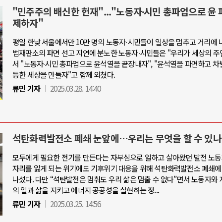
"민주주의 배신한 헌재"..."노동자∙시민 총파업으로 윤 
제하자"
평일 한낮 서울에서만 10만 명의 노동자∙시민들이 일상을 멈추고 거리에 
법재판소의 파면 선고 지연에 분노한 노동자∙시민들은 "우리가 세상의 주
서 "노동자∙시민 총파업으로 윤석열을 끝장내자", "윤석열을 파면하고 차
등한 세상을 만들자"고 함께 외쳤다.
류민 기자
2025.03.28. 14:40
석탄화력발전소 폐쇄 눈앞에…우리는 무엇을 할 수 있나
모두에게 필요한 전기를 만든다는 자부심으로 일하고 살아왔던 발전 노동
자리를 잃게 되는 위기에도 기후위기 대응을 위해 석탄화력발전소 폐쇄에
나섰다. 다만 “석탄발전은 멈춰도 우리 삶은 멈출 수 없다”면서 노동자와 
의 일과 삶을 지키고 에너지 공공성을 실현하는 정...
류민 기자
2025.03.25. 14:56