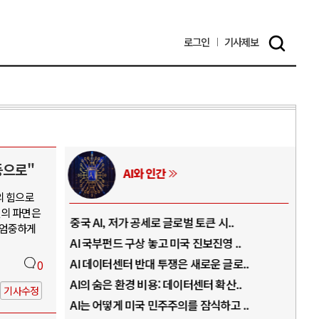
로그인
기사
제보
등으로"
AI와 인간
의 힘으로
열의 파면은
..
중국 AI, 저가 공세로 글로벌 토큰 시..
전쟁
 엄중하게
럼프
AI 국부펀드 구상 놓고 미국 진보진영 ..
EU
경
AI 데이터센터 반대 투쟁은 새로운 글로..
나토
0
AI의 숨은 환경 비용: 데이터센터 확산..
우크
기사수정
지..
AI는 어떻게 미국 민주주의를 잠식하고 ..
러·