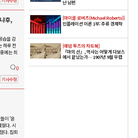
기사수정
난 남편
[마이클 로버츠(Michael Roberts)]
냐후,
인플레이션 이론 1부: 주류 경제학
공습을 감
는 하루 전
[애덤 투즈의 차트북]
『마의 산』, 역사는 어떻게 다보스
 중에는 최
에서 끝났는가… 1907년 9월 무렵
0
기사수정
들이 '윤
웠다. 시
쳤다. 집회