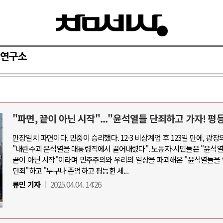
연구소
"파면, 끝이 아닌 시작"..."윤석열들 단죄하고 가자! 평
아-우크라이나 전쟁
중동 위기
만장일치 파면이다. 민중이 승리했다. 12·3 비상계엄 후 123일 만에, 광장
"내란수괴 윤석열을 대통령직에서 끌어내렸다". 노동자∙시민들은 "윤석
우크라이나, 대리전의 역..
호르무즈 갈등 격화, 트럼프 정치·경제 
끝이 아닌 시작"이라며 민주주의와 우리의 일상을 파괴해온 "윤석열들을
드론 협력 직후, 러시아..
호르무즈 해협 통행료를 철회한 트
단죄"하고 "누구나 존엄하고 평등한 세...
지원 2027년까지 공..
이란, 호르무즈 해협 봉쇄 선택한 배
류민 기자
2025.04.04. 14:26
크, 에스토니아, 네덜란..
트럼프, 이란 압박수단 한계 직면
모 공습 주고받아…민간 ..
하마스, 가자 통치권 이양으로 휴전 의