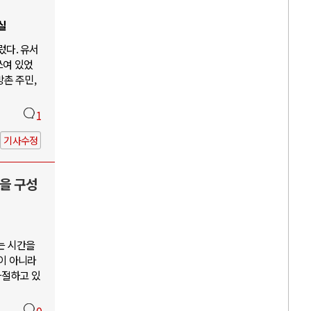
실
렀다. 유서
쓰여 있었
방촌 주민,
1
기사수정
을 구성
는 시간을
이 아니라
좌절하고 있