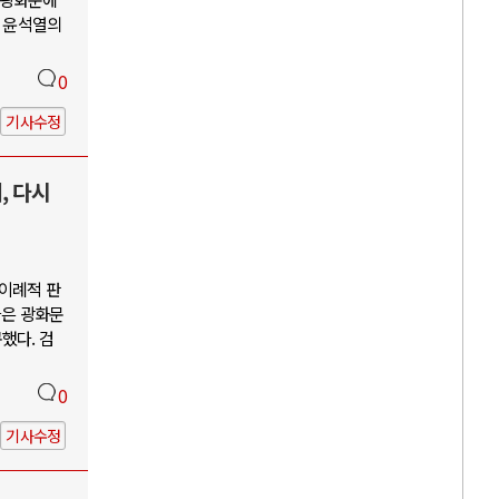
괴 윤석열의
0
기사수정
, 다시
"이례적 판
들은 광화문
했다. 검
0
기사수정