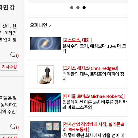
파면 강
오피니언
나섰다. 헌
인"이라면
별 없이 평
[코스모스, 대화]
은하수의 크기, 예상보다 10% 더 크
다
0
기사수정
[크리스 헤지스(Chris Hedges)]
백악관의 대부, 트럼프의 마피아 정
치
[마이클 로버츠(Michael Roberts)]
자들은 일
인플레이션 이론 2부: 비주류 경제학
 동의하고
과 마르크스주의
지역 주민
[전자산업 직업병의 시작, 실리콘밸
0
리 IBM 노동자]
④ 좋아했던 회사에서 암을 얻어 떠