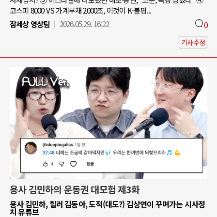
코스피 8000 VS 가계부채 2000조, 이것이 K-불평...
참세상 영상팀
2026.05.29. 16:22
0
기사수정
용사 김민하의 운동권 대모험 제3화
용사 김민하, 힐러 김동아, 도적(대도?) 김상연이 꾸며가는 시사정
치 유튜브