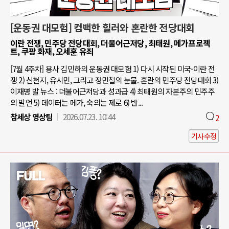
[운동권 대모험] 컴백한 힐러와 혼란한 전당대회
이란 전쟁, 민주당 전당대회, 더불어근저당, 최태원, 메가프로젝
트, 쿠팡 화재, 오세훈 유죄
[7월 4주차] 용사 김민하의 운동권 대모험 1) 다시 시작된 미국-이란 전
쟁 2) 신천지, 유시민, 그리고 정민철의 눈물. 혼란의 민주당 전당대회 3)
이재명 발 뉴스 : 더불어근저당과 성과급 4) 최태원의 자본주의 민주주
의 발언 5) 데이터는 메가, 숙의는 제로 6) 반...
참세상 영상팀
2026.07.23. 10:44
2
기사수정