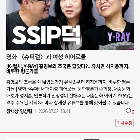
영화 〈슈퍼걸〉과 여성 히어로들
[K-컬처, Y-RAY] 홍명보와 조국은 닮았다?...유시민 허지웅까지,
비루한 평론가들
홍명보와 조국은 왜 닮았는가? | 유시민부터 허지웅까지, 비루한 평론
가들 | 영화 <슈퍼걸>과 여성 히어로들. 문화평론가 손희정, 대중문화
애호가 성지훈, 웹툰작가 진정성이 전해주는 대중문화 이야기 Y-RAY는
격주 수요일 저녁 8시마다 참세상 유튜브를 통해 찾아볼 수 있습니다...
참세상 영상팀
2026.07.02. 18:41
0
기사수정