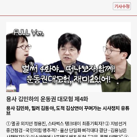
기사수정
용사 김민하의 운동권 대모험 제4화
용사 김민하, 힐러 김동아, 도적 김상연이 꾸며가는 시사정치 유튜
브
① 멸공 외치던 정용진, 스타벅스 탱크데이 최종기획자? ② 지방선거
중간점검 - 국민의힘 맹추격? - 울산 단일화 삐걱대다 결단 - 김용남은
사채업자? ③ 이스라엘에 나포됐던 해초·동현, “고문, 폭행 당했다” ④