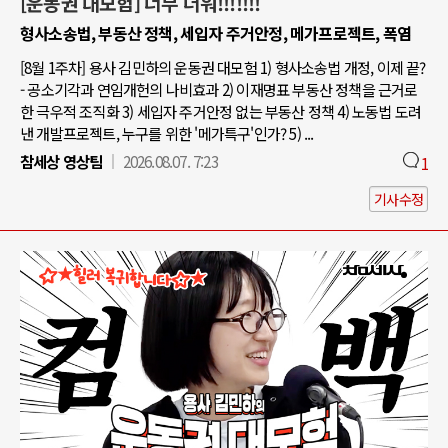
[운동권 대모험] 너무 더워!!!!!!!
형사소송법, 부동산 정책, 세입자 주거안정, 메가프로젝트, 폭염
[8월 1주차] 용사 김민하의 운동권 대모험 1) 형사소송법 개정, 이제 끝?
- 공소기각과 연임개헌의 나비효과 2) 이재명표 부동산 정책을 근거로
한 극우적 조직화 3) 세입자 주거안정 없는 부동산 정책 4) 노동법 도려
낸 개발프로젝트, 누구를 위한 '메가특구'인가? 5) ...
참세상 영상팀
2026.08.07. 7:23
1
기사수정