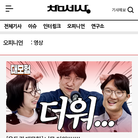
기사
제보
전체기사
이슈
인터링크
오피니언
연구소
오피니언
영상