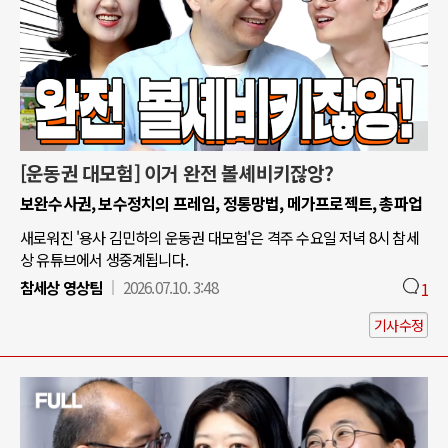
[운동권 대모험] 이거 완전 볼셰비키잖앙?
보완수사권, 보수정치의 프레임, 정통망법, 메가프로젝트, 총파업
새로워진 '용사 김민하의 운동권 대모험'은 격주 수요일 저녁 8시 참세
상 유튜브에서 생중계됩니다.
참세상 영상팀
2026.07.10. 3:48
1
기사수정