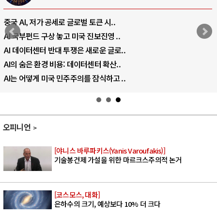
중국 AI, 저가 공세로 글로벌 토큰 시..
AI 국부펀드 구상 놓고 미국 진보진영 ..
AI 데이터센터 반대 투쟁은 새로운 글로..
AI의 숨은 환경 비용: 데이터센터 확산..
AI는 어떻게 미국 민주주의를 잠식하고 ..
오피니언
[야니스 바루파키스(Yanis Varoufakis)]
기술봉건제 가설을 위한 마르크스주의적 논거
[코스모스, 대화]
은하수의 크기, 예상보다 10% 더 크다