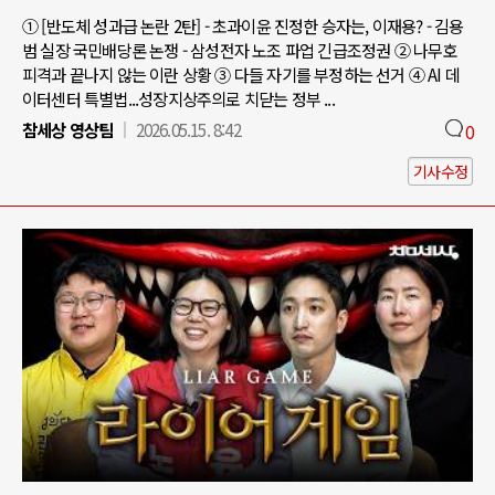
① [반도체 성과급 논란 2탄] - 초과이윤 진정한 승자는, 이재용? - 김용
범 실장 국민배당론 논쟁 - 삼성전자 노조 파업 긴급조정권 ② 나무호
피격과 끝나지 않는 이란 상황 ③ 다들 자기를 부정하는 선거 ④ AI 데
이터센터 특별법...성장지상주의로 치닫는 정부 ...
참세상 영상팀
2026.05.15. 8:42
0
기사수정