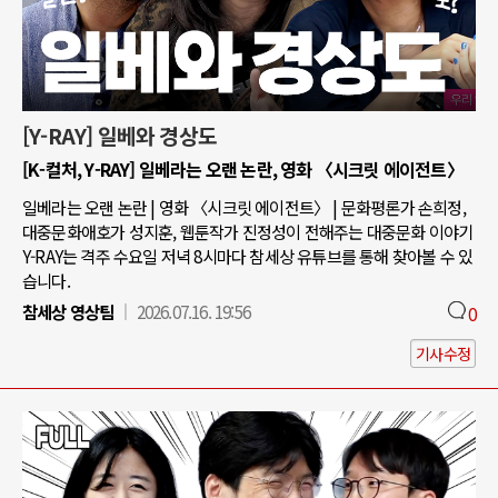
[Y-RAY] 일베와 경상도
[K-컬처, Y-RAY] 일베라는 오랜 논란, 영화 〈시크릿 에이전트〉
일베라는 오랜 논란 | 영화 〈시크릿 에이전트〉 | 문화평론가 손희정,
대중문화애호가 성지훈, 웹툰작가 진정성이 전해주는 대중문화 이야기
Y-RAY는 격주 수요일 저녁 8시마다 참세상 유튜브를 통해 찾아볼 수 있
습니다.
참세상 영상팀
2026.07.16. 19:56
0
기사수정