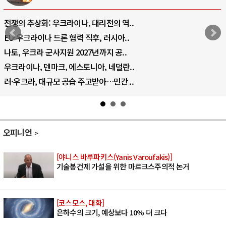
전쟁의 추상화: 우크라이나, 대리전의 역..
EU·우크라이나 드론 협력 직후, 러시아..
나토, 우크라 군사지원 2027년까지 공..
우크라이나, 덴마크, 에스토니아, 네덜란..
러·우크라, 대규모 공습 주고받아…민간 ..
오피니언
[야니스 바루파키스(Yanis Varoufakis)]
기술봉건제 가설을 위한 마르크스주의적 논거
[코스모스, 대화]
은하수의 크기, 예상보다 10% 더 크다