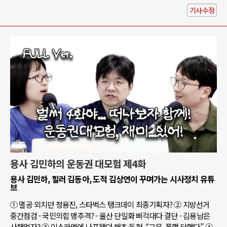
기사수정
용사 김민하의 운동권 대모험 제4화
용사 김민하, 힐러 김동아, 도적 김상연이 꾸며가는 시사정치 유튜
브
① 멸공 외치던 정용진, 스타벅스 탱크데이 최종기획자? ② 지방선거
중간점검 - 국민의힘 맹추격? - 울산 단일화 삐걱대다 결단 - 김용남은
사채업자? ③ 이스라엘에 나포됐던 해초·동현, “고문, 폭행 당했다” ④