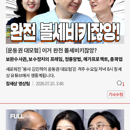
[운동권 대모험] 이거 완전 볼셰비키잖앙?
보완수사권, 보수정치의 프레임, 정통망법, 메가프로젝트, 총파업
새로워진 '용사 김민하의 운동권 대모험'은 격주 수요일 저녁 8시 참세
상 유튜브에서 생중계됩니다.
참세상 영상팀
2026.07.10. 3:48
1
기사수정