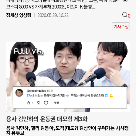
코스피 8000 VS 가계부채 2000조, 이것이 K-불평...
참세상 영상팀
2026.05.29. 16:22
0
기사수정
용사 김민하의 운동권 대모험 제3화
용사 김민하, 힐러 김동아, 도적(대도?) 김상연이 꾸며가는 시사정
치 유튜브