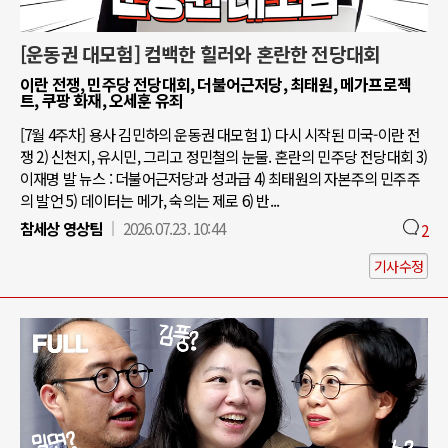
[운동권 대모험] 컴백한 힐러와 혼란한 전당대회
이란 전쟁, 민주당 전당대회, 더불어근저당, 최태원, 메가프로젝
트, 쿠팡 화재, 오세훈 유죄
[7월 4주차] 용사 김민하의 운동권 대모험 1) 다시 시작된 미국-이란 전
쟁 2) 신천지, 유시민, 그리고 정민철의 눈물. 혼란의 민주당 전당대회 3)
이재명 발 뉴스 : 더불어근저당과 성과급 4) 최태원의 자본주의 민주주
의 발언 5) 데이터는 메가, 숙의는 제로 6) 반...
참세상 영상팀
2026.07.23. 10:44
2
기사수정