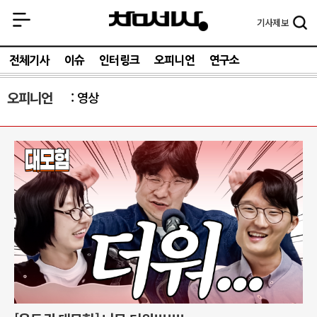
기사
제보
전체기사
이슈
인터링크
오피니언
연구소
오피니언
영상