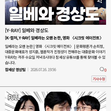
[Y-RAY] 일베와 경상도
[K-컬처, Y-RAY] 일베라는 오랜 논란, 영화 〈시크릿 에이전트〉
일베라는 오랜 논란 | 영화 〈시크릿 에이전트〉 | 문화평론가 손희정,
대중문화애호가 성지훈, 웹툰작가 진정성이 전해주는 대중문화 이야기
Y-RAY는 격주 수요일 저녁 8시마다 참세상 유튜브를 통해 찾아볼 수 있
습니다.
참세상 영상팀
2026.07.16. 19:56
0
기사수정