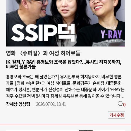
영화 〈슈퍼걸〉과 여성 히어로들
[K-컬처, Y-RAY] 홍명보와 조국은 닮았다?...유시민 허지웅까지,
비루한 평론가들
홍명보와 조국은 왜 닮았는가? | 유시민부터 허지웅까지, 비루한 평론
가들 | 영화 <슈퍼걸>과 여성 히어로들. 문화평론가 손희정, 대중문화
애호가 성지훈, 웹툰작가 진정성이 전해주는 대중문화 이야기 Y-RAY는
격주 수요일 저녁 8시마다 참세상 유튜브를 통해 찾아볼 수 있습니다...
참세상 영상팀
2026.07.02. 18:41
0
기사수정