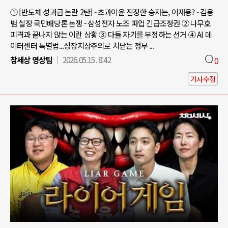
① [반도체 성과급 논란 2탄] - 초과이윤 진정한 승자는, 이재용? - 김용
범 실장 국민배당론 논쟁 - 삼성전자 노조 파업 긴급조정권 ② 나무호
피격과 끝나지 않는 이란 상황 ③ 다들 자기를 부정하는 선거 ④ AI 데
이터센터 특별법...성장지상주의로 치닫는 정부 ...
참세상 영상팀
2026.05.15. 8:42
0
기사수정