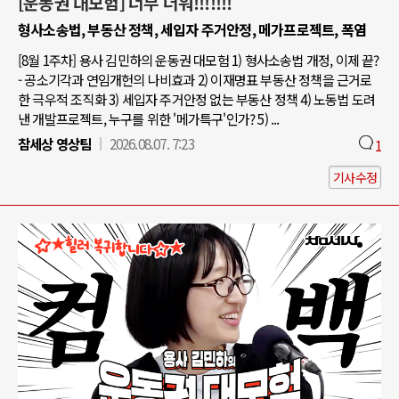
[운동권 대모험] 너무 더워!!!!!!!
형사소송법, 부동산 정책, 세입자 주거안정, 메가프로젝트, 폭염
[8월 1주차] 용사 김민하의 운동권 대모험 1) 형사소송법 개정, 이제 끝?
- 공소기각과 연임개헌의 나비효과 2) 이재명표 부동산 정책을 근거로
한 극우적 조직화 3) 세입자 주거안정 없는 부동산 정책 4) 노동법 도려
낸 개발프로젝트, 누구를 위한 '메가특구'인가? 5) ...
참세상 영상팀
2026.08.07. 7:23
1
기사수정