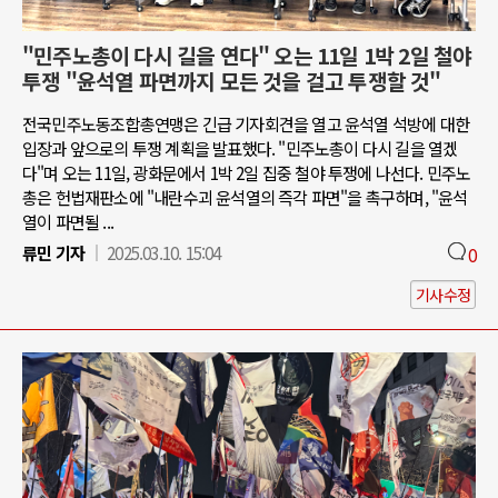
"민주노총이 다시 길을 연다" 오는 11일 1박 2일 철야
투쟁 "윤석열 파면까지 모든 것을 걸고 투쟁할 것"
전국민주노동조합총연맹은 긴급 기자회견을 열고 윤석열 석방에 대한
입장과 앞으로의 투쟁 계획을 발표했다. "민주노총이 다시 길을 열겠
다"며 오는 11일, 광화문에서 1박 2일 집중 철야 투쟁에 나선다. 민주노
총은 헌법재판소에 "내란수괴 윤석열의 즉각 파면"을 촉구하며, "윤석
열이 파면될 ...
류민 기자
2025.03.10. 15:04
0
기사수정