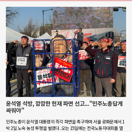
윤석열 석방, 깜깜한 헌재 파면 선고..."민주노총답게
싸워야"
민주노총이 윤석열 대통령의 즉각 파면을 촉구하며 서울 광화문에서 1
박 2일 노숙 농성 투쟁을 벌였다. 오는 15일에는 전국노동자대회를 열