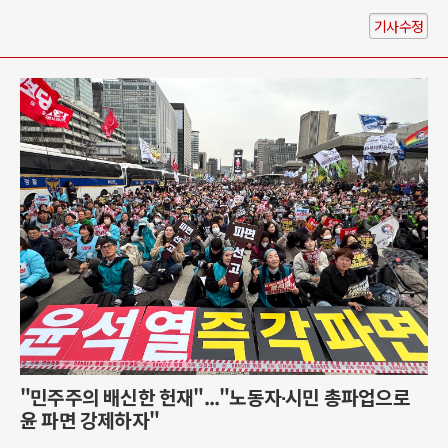
기사수정
"민주주의 배신한 헌재"..."노동자∙시민 총파업으로
윤 파면 강제하자"