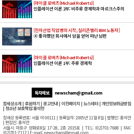
[마이클 로버츠(Michael Roberts)]
인플레이션 이론 2부: 비주류 경제학과 마르크스주의
[전자산업 직업병의 시작, 실리콘밸리 IBM 노동자]
④ 좋아했던 회사에서 암을 얻어 떠난 남편
[마이클 로버츠(Michael Roberts)]
인플레이션 이론 1부: 주류 경제학
독자제보
newscham@gmail.com
참세상소개
|
후원하기
|
광고안내
|
이전페이지
|
뉴스레터
|
개인정보취급방침
|
청소년 보호책임:홍석만
참세상 등록번호: 서울 아 00111 | 등록일자: 2005년 11월 8일 | 발행인: 홍석만
| 편집인: 홍석만
서울
시 마포구 양화로8길 17-28, 2층 2015호
| TEL: (02)701-7688 | FAX:
(02)701-7112 |
E-mail:
newscham@gmail.com