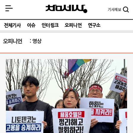
기사
제보
전체기사
이슈
인터링크
오피니언
연구소
오피니언
영상