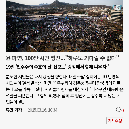
윤 파면, 100만 시민 행진..."하루도 기다릴 수 없다"
19일 '민주주의 수호의 날' 선포..."광장에서 함께 싸우자"
분노한 시민들은 다시 광장을 향한다. 15일 주말 집회에는 100만명의
시민들이 '윤석열 즉각 파면'을 촉구하며 경복궁역부터 안국역에 이르
는 대로를 가득 메웠다. 시민들은 헌재를 대신해서 "피청구인 대통령 윤
석열을 파면한다"고 함께 외쳤다. 집회 후 행진에는 갈수록 더 많은 시
민들이 결...
류민 기자
2025.03.16. 10:34
0
기사수정