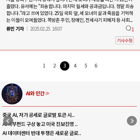
흘렀다. 유서에는 "죄송합니다. 마지막 월세와 공과금입니다. 정말 죄송
합니다.”라고 쓰여 있었다. 25일 국회 앞, 세 모녀의 삶과 죽음을 기억하
는 이들이 모여들었다. 쪽방촌 주민, 장애인, 전세사기 피해자 등 사회...
류민 기자
2025.02.25. 16:07
1
기사수정
1
2
3
4
5
6
AI와 인간
중국 AI, 저가 공세로 글로벌 토큰 시..
AI 국부펀드 구상 놓고 미국 진보진영 ..
AI 데이터센터 반대 투쟁은 새로운 글로..