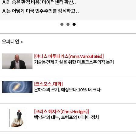
AI의 숨은 환경 비용: 데이터센터 확산..
AI는 어떻게 미국 민주주의를 잠식하고 ..
오피니언
[야니스 바루파키스(Yanis Varoufakis)]
기술봉건제 가설을 위한 마르크스주의적 논거
[코스모스, 대화]
은하수의 크기, 예상보다 10% 더 크다
[크리스 헤지스(Chris Hedges)]
백악관의 대부, 트럼프의 마피아 정치