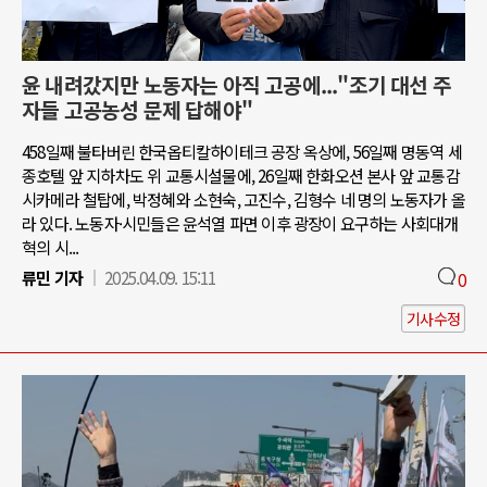
윤 내려갔지만 노동자는 아직 고공에..."조기 대선 주
자들 고공농성 문제 답해야"
458일째 불타버린 한국옵티칼하이테크 공장 옥상에, 56일째 명동역 세
종호텔 앞 지하차도 위 교통시설물에, 26일째 한화오션 본사 앞 교통감
시카메라 철탑에, 박정혜와 소현숙, 고진수, 김형수 네 명의 노동자가 올
라 있다. 노동자·시민들은 윤석열 파면 이후 광장이 요구하는 사회대개
혁의 시...
류민 기자
2025.04.09. 15:11
0
기사수정