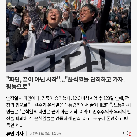
"파면, 끝이 아닌 시작"..."윤석열들 단죄하고 가자!
평등으로"
만장일치 파면이다. 민중이 승리했다. 12·3 비상계엄 후 123일 만에, 광
장의 힘으로 "내란수괴 윤석열을 대통령직에서 끌어내렸다". 노동자∙시
민들은 "윤석열의 파면은 끝이 아닌 시작"이라며 민주주의와 우리의 일
상을 파괴해온 "윤석열들을 엄중하게 단죄"하고 "누구나 존엄하고 평
등한 세...
류민 기자
2025.04.04. 14:26
0