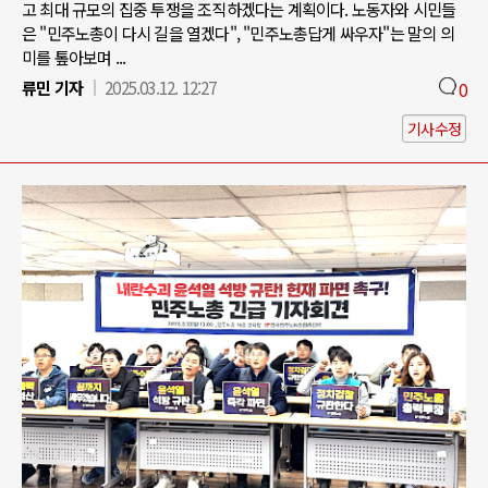
고 최대 규모의 집중 투쟁을 조직하겠다는 계획이다. 노동자와 시민들
은 "민주노총이 다시 길을 열겠다", "민주노총답게 싸우자"는 말의 의
미를 톺아보며 ...
류민 기자
2025.03.12. 12:27
0
기사수정