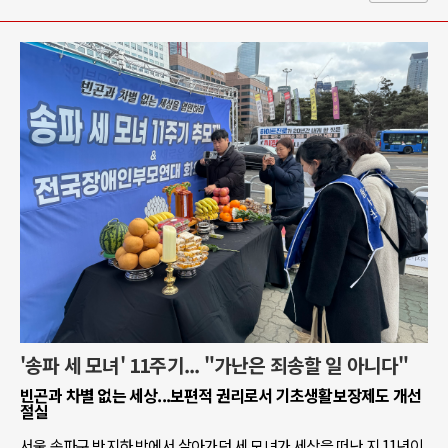
'송파 세 모녀' 11주기... "가난은 죄송할 일 아니다"
빈곤과 차별 없는 세상...보편적 권리로서 기초생활보장제도 개선
절실
서울 송파구 반지하 방에서 살아가던 세 모녀가 세상을 떠난 지 11년이