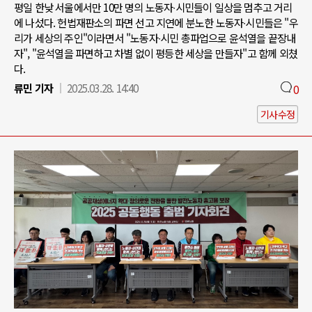
평일 한낮 서울에서만 10만 명의 노동자∙시민들이 일상을 멈추고 거리
에 나섰다. 헌법재판소의 파면 선고 지연에 분노한 노동자∙시민들은 "우
리가 세상의 주인"이라면서 "노동자∙시민 총파업으로 윤석열을 끝장내
자", "윤석열을 파면하고 차별 없이 평등한 세상을 만들자"고 함께 외쳤
다.
류민 기자
2025.03.28. 14:40
0
기사수정