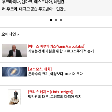
우크라이나, 덴마크, 에스토니아, 네덜란..
러·우크라, 대규모 공습 주고받아…민간 ..
오피니언
[야니스 바루파키스(Yanis Varoufakis)]
기술봉건제 가설을 위한 마르크스주의적 논거
[코스모스, 대화]
은하수의 크기, 예상보다 10% 더 크다
[크리스 헤지스(Chris Hedges)]
백악관의 대부, 트럼프의 마피아 정치