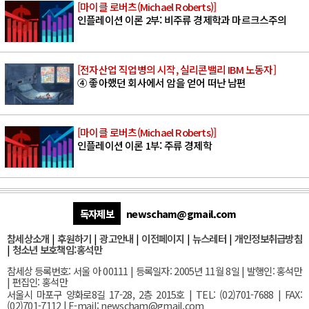
[마이클 로버츠(Michael Roberts)]
인플레이션 이론 2부: 비주류 경제학과 마르크스주의
[전자산업 직업병의 시작, 실리콘밸리 IBM 노동자]
④ 좋아했던 회사에서 암을 얻어 떠난 남편
[마이클 로버츠(Michael Roberts)]
인플레이션 이론 1부: 주류 경제학
독자제보
newscham@gmail.com
참세상소개
|
후원하기
|
광고안내
|
이전페이지
|
뉴스레터
|
개인정보취급방침
|
청소년 보호책임:홍석만
참세상 등록번호: 서울 아 00111 | 등록일자: 2005년 11월 8일 | 발행인: 홍석만
| 편집인: 홍석만
서울
시 마포구 양화로8길 17-28, 2층 2015호
| TEL: (02)701-7688 | FAX:
(02)701-7112 |
E-mail:
newscham@gmail.com