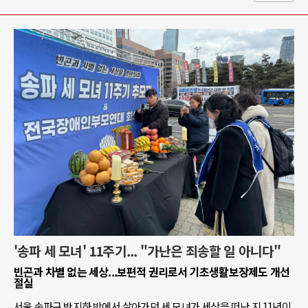
'송파 세 모녀' 11주기... "가난은 죄송할 일 아니다"
빈곤과 차별 없는 세상...보편적 권리로서 기초생활보장제도 개선
절실
서울 송파구 반지하 방에서 살아가던 세 모녀가 세상을 떠난 지 11년이