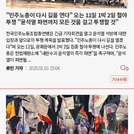
"민주노총이 다시 길을 연다" 오는 11일 1박 2일 철야
투쟁 "윤석열 파면까지 모든 것을 걸고 투쟁할 것"
전국민주노동조합총연맹은 긴급 기자회견을 열고 윤석열 석방에 대한
입장과 앞으로의 투쟁 계획을 발표했다. "민주노총이 다시 길을 열겠
다"며 오는 11일, 광화문에서 1박 2일 집중 철야 투쟁에 나선다. 민주노
총은 헌법재판소에 "내란수괴 윤석열의 즉각 파면"을 촉구하며, "윤석
열이 파면될 ...
류민 기자
2025.03.10. 15:04
0
기사수정