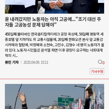
윤 내려갔지만 노동자는 아직 고공에..."조기 대선 주
자들 고공농성 문제 답해야"
458일째 불타버린 한국옵티칼하이테크 공장 옥상에, 56일째 명동역 세
종호텔 앞 지하차도 위 교통시설물에, 26일째 한화오션 본사 앞 교통감
시카메라 철탑에, 박정혜와 소현숙, 고진수, 김형수 네 명의 노동자가 올
라 있다. 노동자·시민들은 윤석열 파면 이후 광장이 요구하는 사회대개
혁의 시...
류민 기자
2025.04.09. 15:11
0
기사수정