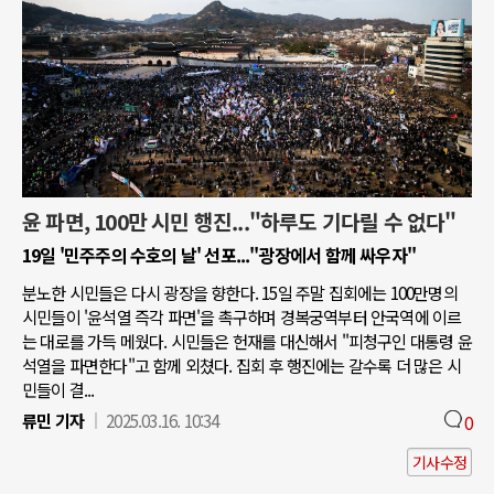
윤 파면, 100만 시민 행진..."하루도 기다릴 수 없다"
19일 '민주주의 수호의 날' 선포..."광장에서 함께 싸우자"
분노한 시민들은 다시 광장을 향한다. 15일 주말 집회에는 100만명의
시민들이 '윤석열 즉각 파면'을 촉구하며 경복궁역부터 안국역에 이르
는 대로를 가득 메웠다. 시민들은 헌재를 대신해서 "피청구인 대통령 윤
석열을 파면한다"고 함께 외쳤다. 집회 후 행진에는 갈수록 더 많은 시
민들이 결...
류민 기자
2025.03.16. 10:34
0
기사수정