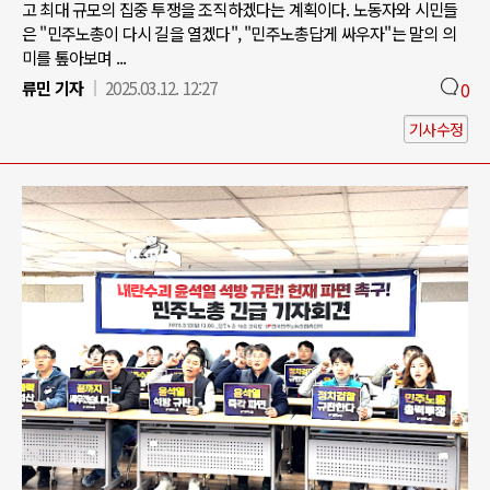
고 최대 규모의 집중 투쟁을 조직하겠다는 계획이다. 노동자와 시민들
은 "민주노총이 다시 길을 열겠다", "민주노총답게 싸우자"는 말의 의
미를 톺아보며 ...
류민 기자
2025.03.12. 12:27
0
기사수정