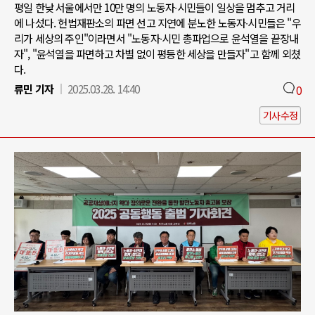
평일 한낮 서울에서만 10만 명의 노동자∙시민들이 일상을 멈추고 거리
에 나섰다. 헌법재판소의 파면 선고 지연에 분노한 노동자∙시민들은 "우
리가 세상의 주인"이라면서 "노동자∙시민 총파업으로 윤석열을 끝장내
자", "윤석열을 파면하고 차별 없이 평등한 세상을 만들자"고 함께 외쳤
다.
류민 기자
2025.03.28. 14:40
0
기사수정