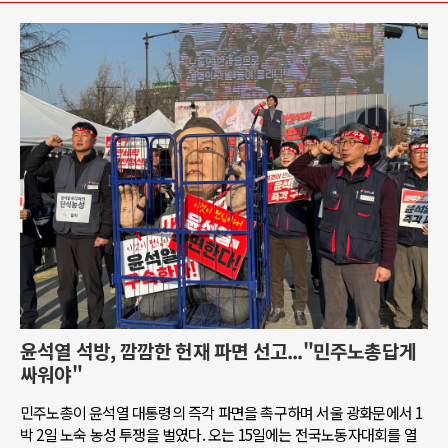
윤석열 석방, 깜깜한 헌재 파면 선고..."민주노총답게
싸워야"
민주노총이 윤석열 대통령의 즉각 파면을 촉구하며 서울 광화문에서 1
박 2일 노숙 농성 투쟁을 벌였다. 오는 15일에는 전국노동자대회를 열