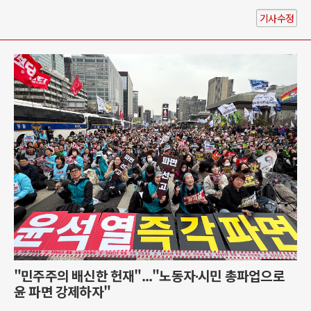
기사수정
"민주주의 배신한 헌재"..."노동자∙시민 총파업으로
윤 파면 강제하자"