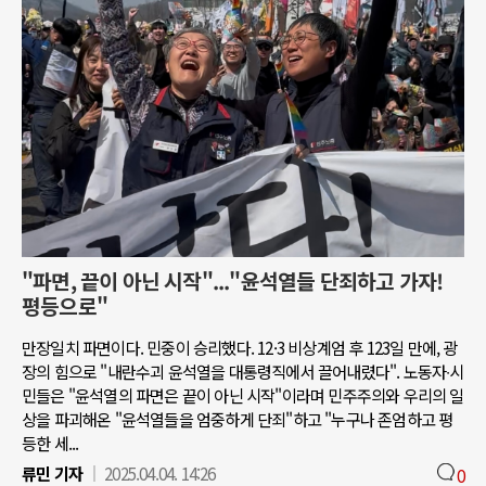
"파면, 끝이 아닌 시작"..."윤석열들 단죄하고 가자!
평등으로"
만장일치 파면이다. 민중이 승리했다. 12·3 비상계엄 후 123일 만에, 광
장의 힘으로 "내란수괴 윤석열을 대통령직에서 끌어내렸다". 노동자∙시
민들은 "윤석열의 파면은 끝이 아닌 시작"이라며 민주주의와 우리의 일
상을 파괴해온 "윤석열들을 엄중하게 단죄"하고 "누구나 존엄하고 평
등한 세...
류민 기자
2025.04.04. 14:26
0