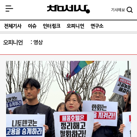
기사
제보
전체기사
이슈
인터링크
오피니언
연구소
오피니언
영상