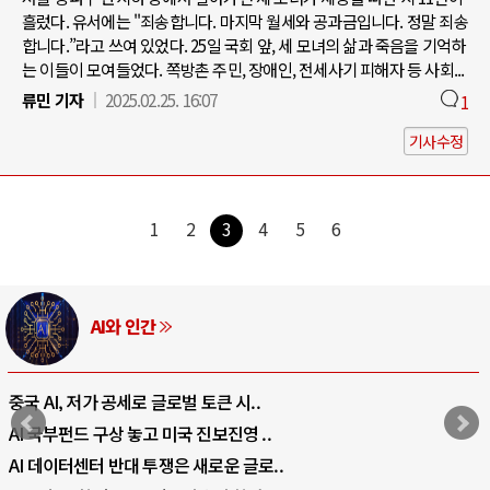
흘렀다. 유서에는 "죄송합니다. 마지막 월세와 공과금입니다. 정말 죄송
합니다.”라고 쓰여 있었다. 25일 국회 앞, 세 모녀의 삶과 죽음을 기억하
는 이들이 모여들었다. 쪽방촌 주민, 장애인, 전세사기 피해자 등 사회...
류민 기자
2025.02.25. 16:07
1
기사수정
1
2
3
4
5
6
AI와 인간
중국 AI, 저가 공세로 글로벌 토큰 시..
AI 국부펀드 구상 놓고 미국 진보진영 ..
AI 데이터센터 반대 투쟁은 새로운 글로..