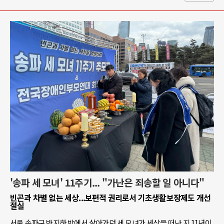
'송파 세 모녀' 11주기... "가난은 죄송할 일 아니다"
빈곤과 차별 없는 세상...보편적 권리로서 기초생활보장제도 개선
절실
서울 송파구 반지하 방에서 살아가던 세 모녀가 세상을 떠난 지 11년이