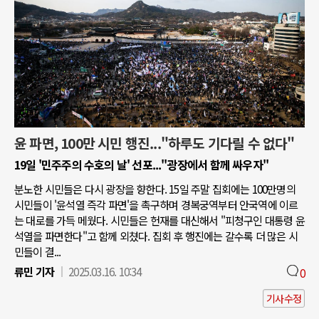
윤 파면, 100만 시민 행진..."하루도 기다릴 수 없다"
19일 '민주주의 수호의 날' 선포..."광장에서 함께 싸우자"
분노한 시민들은 다시 광장을 향한다. 15일 주말 집회에는 100만명의
시민들이 '윤석열 즉각 파면'을 촉구하며 경복궁역부터 안국역에 이르
는 대로를 가득 메웠다. 시민들은 헌재를 대신해서 "피청구인 대통령 윤
석열을 파면한다"고 함께 외쳤다. 집회 후 행진에는 갈수록 더 많은 시
민들이 결...
류민 기자
2025.03.16. 10:34
0
기사수정