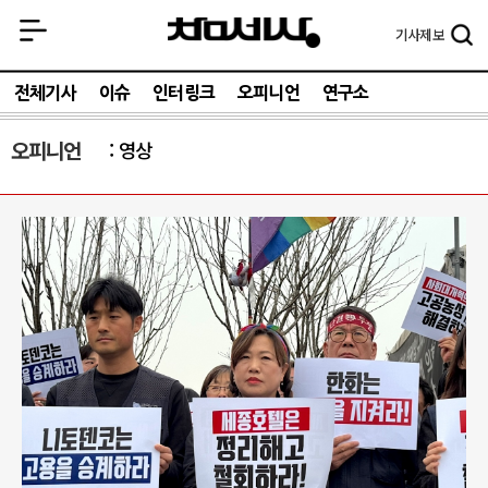
기사
제보
전체기사
이슈
인터링크
오피니언
연구소
오피니언
영상