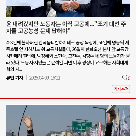
윤 내려갔지만 노동자는 아직 고공에..."조기 대선 주
자들 고공농성 문제 답해야"
458일째 불타버린 한국옵티칼하이테크 공장 옥상에, 56일째 명동역 세
종호텔 앞 지하차도 위 교통시설물에, 26일째 한화오션 본사 앞 교통감
시카메라 철탑에, 박정혜와 소현숙, 고진수, 김형수 네 명의 노동자가 올
라 있다. 노동자·시민들은 윤석열 파면 이후 광장이 요구하는 사회대개
혁의 시...
류민 기자
2025.04.09. 15:11
0
기사수정