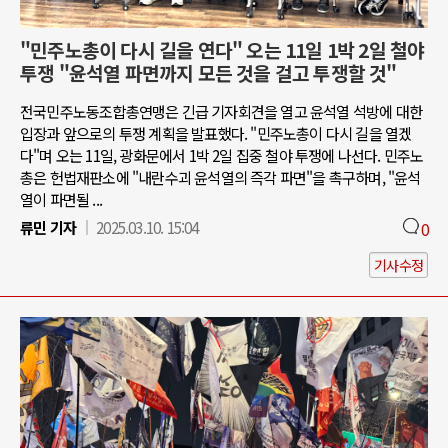
"민주노총이 다시 길을 연다" 오는 11일 1박 2일 철야
투쟁 "윤석열 파면까지 모든 것을 걸고 투쟁할 것"
전국민주노동조합총연맹은 긴급 기자회견을 열고 윤석열 석방에 대한
입장과 앞으로의 투쟁 계획을 발표했다. "민주노총이 다시 길을 열겠
다"며 오는 11일, 광화문에서 1박 2일 집중 철야 투쟁에 나선다. 민주노
총은 헌법재판소에 "내란수괴 윤석열의 즉각 파면"을 촉구하며, "윤석
열이 파면될 ...
류민 기자
2025.03.10. 15:04
0
기사수정