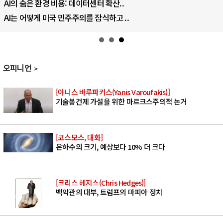
AI의 숨은 환경 비용: 데이터센터 확산..
AI는 어떻게 미국 민주주의를 잠식하고 ..
오피니언
[야니스 바루파키스(Yanis Varoufakis)]
기술봉건제 가설을 위한 마르크스주의적 논거
[코스모스, 대화]
은하수의 크기, 예상보다 10% 더 크다
[크리스 헤지스(Chris Hedges)]
백악관의 대부, 트럼프의 마피아 정치