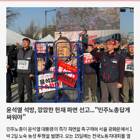
윤석열 석방, 깜깜한 헌재 파면 선고..."민주노총답게
싸워야"
민주노총이 윤석열 대통령의 즉각 파면을 촉구하며 서울 광화문에서 1
박 2일 노숙 농성 투쟁을 벌였다. 오는 15일에는 전국노동자대회를 열