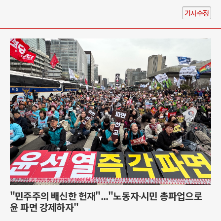
기사수정
"민주주의 배신한 헌재"..."노동자∙시민 총파업으로
윤 파면 강제하자"