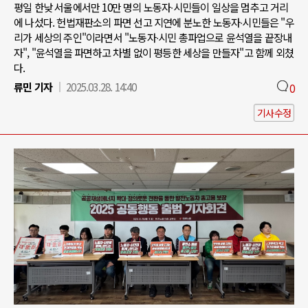
평일 한낮 서울에서만 10만 명의 노동자∙시민들이 일상을 멈추고 거리
에 나섰다. 헌법재판소의 파면 선고 지연에 분노한 노동자∙시민들은 "우
리가 세상의 주인"이라면서 "노동자∙시민 총파업으로 윤석열을 끝장내
자", "윤석열을 파면하고 차별 없이 평등한 세상을 만들자"고 함께 외쳤
다.
류민 기자
2025.03.28. 14:40
0
기사수정