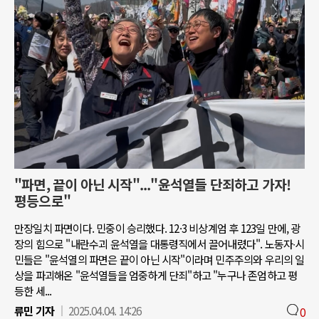
"파면, 끝이 아닌 시작"..."윤석열들 단죄하고 가자!
평등으로"
만장일치 파면이다. 민중이 승리했다. 12·3 비상계엄 후 123일 만에, 광
장의 힘으로 "내란수괴 윤석열을 대통령직에서 끌어내렸다". 노동자∙시
민들은 "윤석열의 파면은 끝이 아닌 시작"이라며 민주주의와 우리의 일
상을 파괴해온 "윤석열들을 엄중하게 단죄"하고 "누구나 존엄하고 평
등한 세...
류민 기자
2025.04.04. 14:26
0