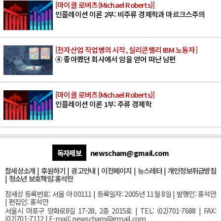
[마이클 로버츠(Michael Roberts)]
인플레이션 이론 2부: 비주류 경제학과 마르크스주의
[전자산업 직업병의 시작, 실리콘밸리 IBM 노동자]
④ 좋아했던 회사에서 암을 얻어 떠난 남편
[마이클 로버츠(Michael Roberts)]
인플레이션 이론 1부: 주류 경제학
독자제보
newscham@gmail.com
참세상소개
|
후원하기
|
광고안내
|
이전페이지
|
뉴스레터
|
개인정보취급방침
|
청소년 보호책임:홍석만
참세상 등록번호: 서울 아 00111 | 등록일자: 2005년 11월 8일 | 발행인: 홍석만
| 편집인: 홍석만
서울
시 마포구 양화로8길 17-28, 2층 2015호
| TEL: (02)701-7688 | FAX:
(02)701-7112 |
E-mail:
newscham@gmail.com