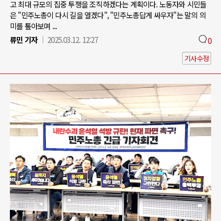
고 최대 규모의 집중 투쟁을 조직하겠다는 계획이다. 노동자와 시민들
은 "민주노총이 다시 길을 열겠다", "민주노총답게 싸우자"는 말의 의
미를 톺아보며 ...
류민 기자
2025.03.12. 12:27
0
기사수정