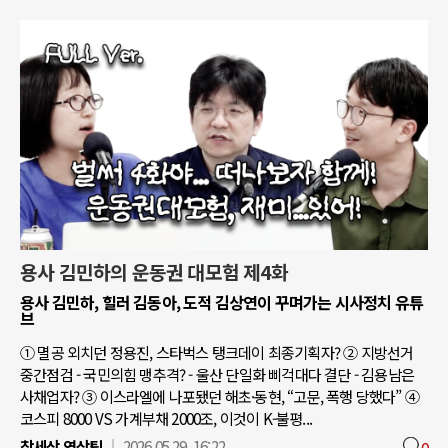
용사 김민하의 운동권 대모험 제4화
용사 김민하, 힐러 김동아, 도적 김상연이 꾸며가는 시사정치 유튜
브
① 멸공 외치던 정용진, 스타벅스 탱크데이 최종기획자? ② 지방선거
중간점검 - 국민의힘 맹추격? - 울산 단일화 삐걱대다 결단 - 김용남은
사채업자? ③ 이스라엘에 나포됐던 해초·동현, “고문, 폭행 당했다” ④
코스피 8000 VS 가계부채 2000조, 이것이 K-불평...
참세상 영상팀
2026.05.29. 16:22
0