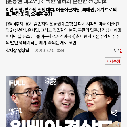
[운동권 대모험] 컴백한 힐러와 혼란한 전당대회
이란 전쟁, 민주당 전당대회, 더불어근저당, 최태원, 메가프로젝
트, 쿠팡 화재, 오세훈 유죄
[7월 4주차] 용사 김민하의 운동권 대모험 1) 다시 시작된 미국-이란 전
쟁 2) 신천지, 유시민, 그리고 정민철의 눈물. 혼란의 민주당 전당대회 3)
이재명 발 뉴스 : 더불어근저당과 성과급 4) 최태원의 자본주의 민주주
의 발언 5) 데이터는 메가, 숙의는 제로 6) 반...
참세상 영상팀
2026.07.23. 10:44
2
기사수정