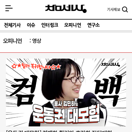
기사
제보
전체기사
이슈
인터링크
오피니언
연구소
오피니언
영상