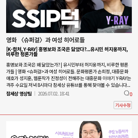
영화 〈슈퍼걸〉과 여성 히어로들
[K-컬처, Y-RAY] 홍명보와 조국은 닮았다?...유시민 허지웅까지,
비루한 평론가들
홍명보와 조국은 왜 닮았는가? | 유시민부터 허지웅까지, 비루한 평론
가들 | 영화 <슈퍼걸>과 여성 히어로들. 문화평론가 손희정, 대중문화
애호가 성지훈, 웹툰작가 진정성이 전해주는 대중문화 이야기 Y-RAY는
격주 수요일 저녁 8시마다 참세상 유튜브를 통해 찾아볼 수 있습니다...
참세상 영상팀
2026.07.02. 18:41
0
기사수정