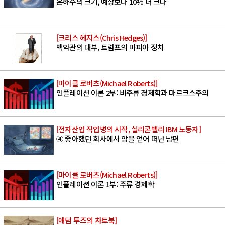
은하수의 크기, 예상보다 10% 더 크다
[크리스 헤지스(Chris Hedges)]
백악관의 대부, 트럼프의 마피아 정치
[마이클 로버츠(Michael Roberts)]
인플레이션 이론 2부: 비주류 경제학과 마르크스주의
[전자산업 직업병의 시작, 실리콘밸리 IBM 노동자]
④ 좋아했던 회사에서 암을 얻어 떠난 남편
[마이클 로버츠(Michael Roberts)]
인플레이션 이론 1부: 주류 경제학
[애덤 투즈의 차트북]