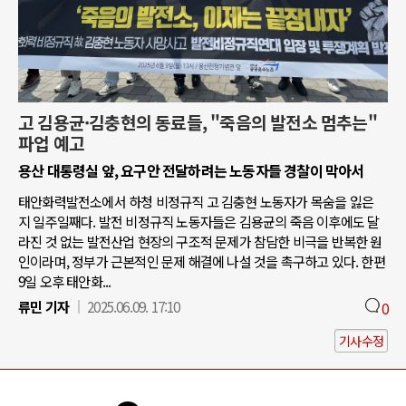
고 김용균·김충현의 동료들, "죽음의 발전소 멈추는"
파업 예고
용산 대통령실 앞, 요구안 전달하려는 노동자들 경찰이 막아서
태안화력발전소에서 하청 비정규직 고 김충현 노동자가 목숨을 잃은
지 일주일째다. 발전 비정규직 노동자들은 김용균의 죽음 이후에도 달
라진 것 없는 발전산업 현장의 구조적 문제가 참담한 비극을 반복한 원
인이라며, 정부가 근본적인 문제 해결에 나설 것을 촉구하고 있다. 한편
9일 오후 태안화...
류민 기자
2025.06.09. 17:10
0
기사수정