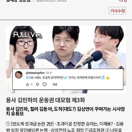
기사수정
용사 김민하의 운동권 대모험 제3화
용사 김민하, 힐러 김동아, 도적(대도?) 김상연이 꾸며가는 시사정
치 유튜브
① [반도체 성과급 논란 2탄] - 초과이윤 진정한 승자는, 이재용? - 김용
범 실장 국민배당론 논쟁 - 삼성전자 노조 파업 긴급조정권 ② 나무호