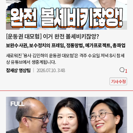
[운동권 대모험] 이거 완전 볼셰비키잖앙?
보완수사권, 보수정치의 프레임, 정통망법, 메가프로젝트, 총파업
새로워진 '용사 김민하의 운동권 대모험'은 격주 수요일 저녁 8시 참세
상 유튜브에서 생중계됩니다.
참세상 영상팀
2026.07.10. 3:48
1
기사수정