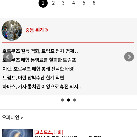
1
2
3
4
5
6
중동 위기
호르무즈 갈등 격화, 트럼프 정치·경제 ..
호르무즈 해협 통행료를 철회한 트럼프
이란, 호르무즈 해협 봉쇄 선택한 배경
트럼프, 이란 압박수단 한계 직면
하마스, 가자 통치권 이양으로 휴전 의지..
오피니언
[코스모스, 대화]