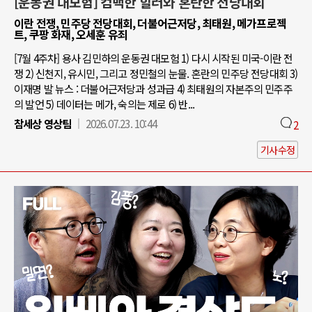
[운동권 대모험] 컴백한 힐러와 혼란한 전당대회
이란 전쟁, 민주당 전당대회, 더불어근저당, 최태원, 메가프로젝
트, 쿠팡 화재, 오세훈 유죄
[7월 4주차] 용사 김민하의 운동권 대모험 1) 다시 시작된 미국-이란 전
쟁 2) 신천지, 유시민, 그리고 정민철의 눈물. 혼란의 민주당 전당대회 3)
이재명 발 뉴스 : 더불어근저당과 성과급 4) 최태원의 자본주의 민주주
의 발언 5) 데이터는 메가, 숙의는 제로 6) 반...
참세상 영상팀
2026.07.23. 10:44
2
기사수정