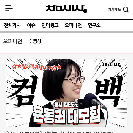
기사
제보
전체기사
이슈
인터링크
오피니언
연구소
오피니언
영상