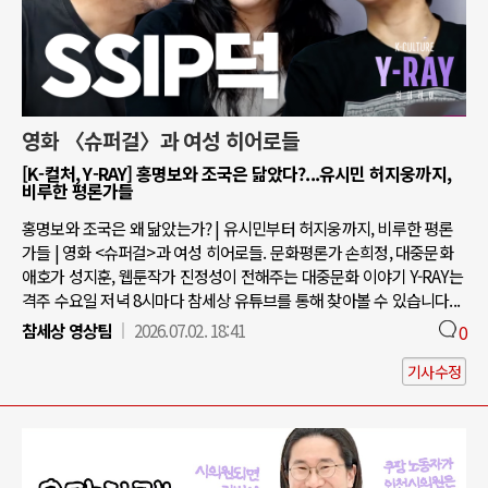
영화 〈슈퍼걸〉과 여성 히어로들
[K-컬처, Y-RAY] 홍명보와 조국은 닮았다?...유시민 허지웅까지,
비루한 평론가들
홍명보와 조국은 왜 닮았는가? | 유시민부터 허지웅까지, 비루한 평론
가들 | 영화 <슈퍼걸>과 여성 히어로들. 문화평론가 손희정, 대중문화
애호가 성지훈, 웹툰작가 진정성이 전해주는 대중문화 이야기 Y-RAY는
격주 수요일 저녁 8시마다 참세상 유튜브를 통해 찾아볼 수 있습니다...
참세상 영상팀
2026.07.02. 18:41
0
기사수정