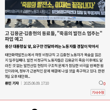
고 김용균·김충현의 동료들, "죽음의 발전소 멈추는"
파업 예고
용산 대통령실 앞, 요구안 전달하려는 노동자들 경찰이 막아서
태안화력발전소에서 하청 비정규직 고 김충현 노동자가 목숨을 잃은
지 일주일째다. 발전 비정규직 노동자들은 김용균의 죽음 이후에도 달
라진 것 없는 발전산업 현장의 구조적 문제가 참담한 비극을 반복한 원
인이라며, 정부가 근본적인 문제 해결에 나설 것을 촉구하고 있다. 한편
9일 오후 태안화...
류민 기자
2025.06.09. 17:10
0
기사수정