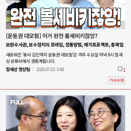
[운동권 대모험] 이거 완전 볼셰비키잖앙?
보완수사권, 보수정치의 프레임, 정통망법, 메가프로젝트, 총파업
새로워진 '용사 김민하의 운동권 대모험'은 격주 수요일 저녁 8시 참세
상 유튜브에서 생중계됩니다.
참세상 영상팀
2026.07.10. 3:48
1
기사수정