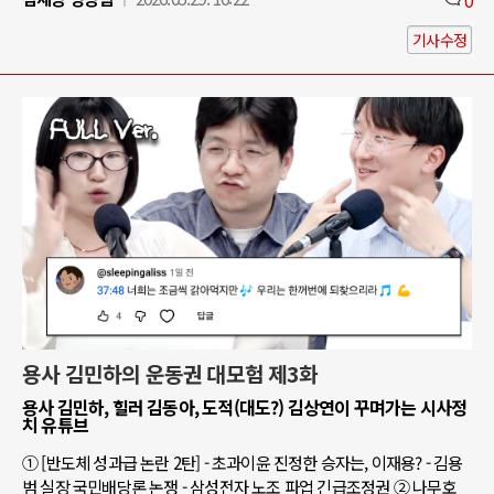
기사수정
용사 김민하의 운동권 대모험 제3화
용사 김민하, 힐러 김동아, 도적(대도?) 김상연이 꾸며가는 시사정
치 유튜브
① [반도체 성과급 논란 2탄] - 초과이윤 진정한 승자는, 이재용? - 김용
범 실장 국민배당론 논쟁 - 삼성전자 노조 파업 긴급조정권 ② 나무호