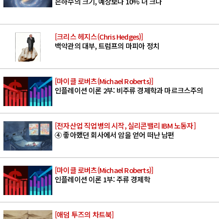
은하수의 크기, 예상보다 10% 더 크다
[크리스 헤지스(Chris Hedges)]
백악관의 대부, 트럼프의 마피아 정치
[마이클 로버츠(Michael Roberts)]
인플레이션 이론 2부: 비주류 경제학과 마르크스주의
[전자산업 직업병의 시작, 실리콘밸리 IBM 노동자]
④ 좋아했던 회사에서 암을 얻어 떠난 남편
[마이클 로버츠(Michael Roberts)]
인플레이션 이론 1부: 주류 경제학
[애덤 투즈의 차트북]