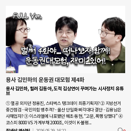
용사 김민하의 운동권 대모험 제4화
용사 김민하, 힐러 김동아, 도적 김상연이 꾸며가는 시사정치 유튜
브
① 멸공 외치던 정용진, 스타벅스 탱크데이 최종기획자? ② 지방선거
중간점검 - 국민의힘 맹추격? - 울산 단일화 삐걱대다 결단 - 김용남은
사채업자? ③ 이스라엘에 나포됐던 해초·동현, “고문, 폭행 당했다” ④
코스피 8000 VS 가계부채 2000조, 이것이 K-불평...
참세상 영상팀
2026.05.29. 16:22
0