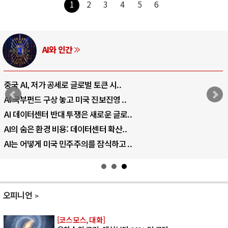
1
2
3
4
5
6
러시아-우크라이나 전쟁
전쟁의 추상화: 우크라이나, 대리전의 역..
EU·우크라이나 드론 협력 직후, 러시아..
나토, 우크라 군사지원 2027년까지 공..
우크라이나, 덴마크, 에스토니아, 네덜란..
러·우크라, 대규모 공습 주고받아…민간 ..
오피니언
[코스모스, 대화]