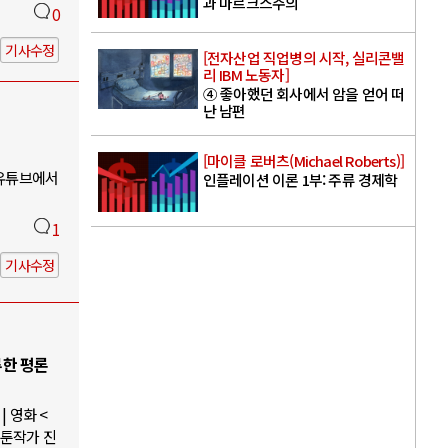
과 마르크스주의
0
기사수정
[전자산업 직업병의 시작, 실리콘밸
리 IBM 노동자]
④ 좋아했던 회사에서 암을 얻어 떠
난 남편
[마이클 로버츠(Michael Roberts)]
 유튜브에서
인플레이션 이론 1부: 주류 경제학
1
기사수정
루한 평론
 영화 <
웹툰작가 진