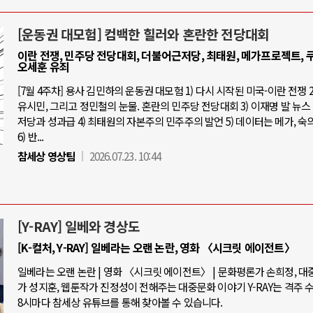
[운동권 대모험] 컴백한 힐러와 혼란한 전당대회
이란 전쟁, 민주당 전당대회, 더불어근저당, 최태원, 메가프로젝트, 쿠
오세훈 유죄
[7월 4주차] 용사 김민하의 운동권 대모험 1) 다시 시작된 미국-이란 전쟁 2
유시민, 그리고 정민철의 눈물. 혼란의 민주당 전당대회 3) 이재명 발 뉴스 
저당과 성과급 4) 최태원의 자본주의 민주주의 발언 5) 데이터는 메가, 숙
6) 반...
참세상 영상팀
2026.07.23. 10:44
[Y-RAY] 일베와 경상도
[K-컬처, Y-RAY] 일베라는 오랜 논란, 영화 〈시크릿 에이전트〉
일베라는 오랜 논란 | 영화 〈시크릿 에이전트〉 | 문화평론가 손희정, 
가 성지훈, 웹툰작가 진정성이 전해주는 대중문화 이야기 Y-RAY는 격주 
8시마다 참세상 유튜브를 통해 찾아볼 수 있습니다.