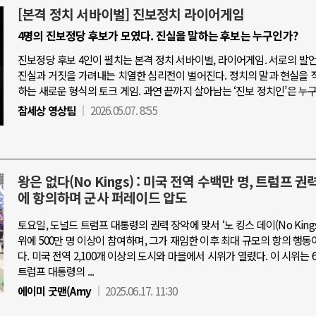
[본격 정치 서바이벌] 진보정치 라이어게임
4명의 진보정당 후보가 모였다. 진실을 말하는 후보는 누구인가?
진보정당 후보 4인이 펼치는 본격 정치 서바이벌, 라이어게임. 서로의 발
진실과 거짓을 가려내는 치열한 심리전이 벌어진다. 정치의 말과 현실을 
하는 새로운 형식의 토크 게임. 과연 끝까지 살아남는 ‘진보 정치인’은 누
참세상 영상팀
2026.05.07. 8:55
왕은 없다(No Kings) : 미국 전역 수백만 명, 트럼프 권
에 항의하며 군사 퍼레이드 압도
토요일, 도널드 트럼프 대통령의 권력 장악에 맞서 ‘노 킹스 데이(No Kings 
위에 500만 명 이상이 참여하며, 그가 재임한 이후 최대 규모의 항의 행동
다. 미국 전역 2,100개 이상의 도시와 마을에서 시위가 열렸다. 이 시위는 6
트럼프 대통령의 ...
에이미 굿맨(Amy
2025.06.17. 11:30