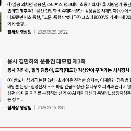
① 멸공 외치던 정용진, 스타벅스 탱크데이 최종기획자? ② 지방선거 중간점
민의힘 맹추격? - 울산 단일화 삐걱대다 결단 - 김용남은 사채업자? ③ 
나포됐던 해초·동현, “고문, 폭행 당했다” ④ 코스피 8000 VS 가계부채 20
이 K-불평...
참세상 영상팀
2026.05.29. 16:22
용사 김민하의 운동권 대모험 제3화
용사 김민하, 힐러 김동아, 도적(대도?) 김상연이 꾸며가는 시사정치
① [반도체 성과급 논란 2탄] - 초과이윤 진정한 승자는, 이재용? - 김용범
배당론 논쟁 - 삼성전자 노조 파업 긴급조정권 ② 나무호 피격과 끝나지 
상황 ③ 다들 자기를 부정하는 선거 ④ AI 데이터센터 특별법...성장지상
는 정부 ...
참세상 영상팀
2026.05.15. 8:42