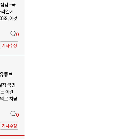
검 - 국
이스라엘에
00조, 이것
0
기사수정
 유튜브
 실장 국민
않는 이란
주의로 치닫
0
기사수정