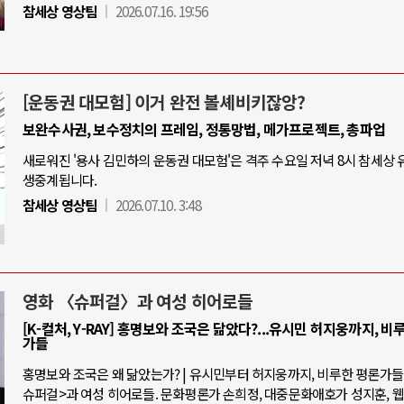
참세상 영상팀
2026.07.16. 19:56
[운동권 대모험] 이거 완전 볼셰비키잖앙?
보완수사권, 보수정치의 프레임, 정통망법, 메가프로젝트, 총파업
새로워진 '용사 김민하의 운동권 대모험'은 격주 수요일 저녁 8시 참세상
생중계됩니다.
참세상 영상팀
2026.07.10. 3:48
영화 〈슈퍼걸〉과 여성 히어로들
[K-컬처, Y-RAY] 홍명보와 조국은 닮았다?...유시민 허지웅까지, 비
가들
홍명보와 조국은 왜 닮았는가? | 유시민부터 허지웅까지, 비루한 평론가들 |
슈퍼걸>과 여성 히어로들. 문화평론가 손희정, 대중문화애호가 성지훈, 