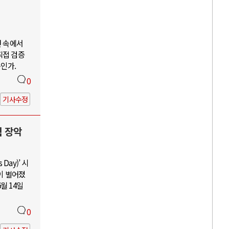
언 속에서
직접 검증
구인가.
0
기사수정
력 장악
Day)’ 시
이 벌어졌
월 14일
0