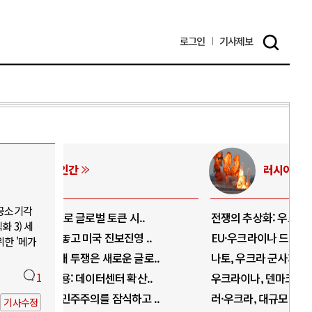
로그인
기사
제보
러시아-우크라이나 전쟁
 공소기각
.
전쟁의 추상화: 우크라이나, 대리전의 역..
호르
 3) 세
..
EU·우크라이나 드론 협력 직후, 러시아..
호르
위한 '메가
로..
나토, 우크라 군사지원 2027년까지 공..
이란
..
1
우크라이나, 덴마크, 에스토니아, 네덜란..
트럼
 ..
러·우크라, 대규모 공습 주고받아…민간 ..
하마
기사수정