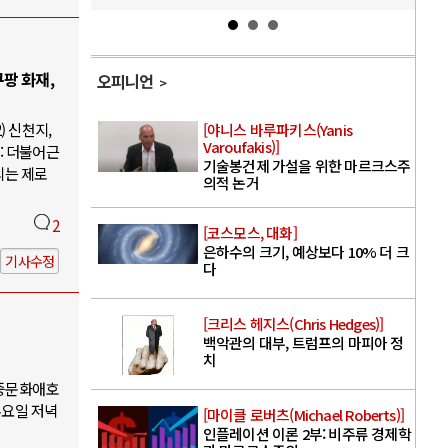
팡 화재,
오피니언
) 신천지,
[야니스 바루파키스(Yanis
Varoufakis)]
: 더불어근
기술봉건제 가설을 위한 마르크스주
의는 제로
의적 논거
2
[코스모스, 대화]
은하수의 크기, 예상보다 10% 더 크
기사수정
다
[크리스 헤지스(Chris Hedges)]
백악관의 대부, 트럼프의 마피아 정
치
대중문화애호
수요일 저녁
[마이클 로버츠(Michael Roberts)]
인플레이션 이론 2부: 비주류 경제학