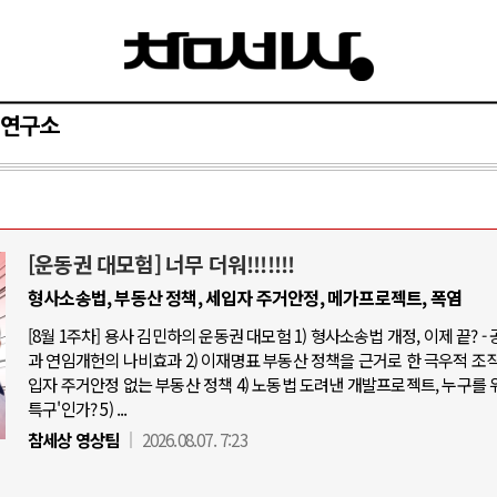
연구소
[운동권 대모험] 너무 더워!!!!!!!
AI와 인간
형사소송법, 부동산 정책, 세입자 주거안정, 메가프로젝트, 폭염
[8월 1주차] 용사 김민하의 운동권 대모험 1) 형사소송법 개정, 이제 끝? -
중국 AI, 저가 공세로 글로벌 토큰 시.
과 연임개헌의 나비효과 2) 이재명표 부동산 정책을 근거로 한 극우적 조직화
AI 국부펀드 구상 놓고 미국 진보진영 
입자 주거안정 없는 부동산 정책 4) 노동법 도려낸 개발프로젝트, 누구를 
특구'인가? 5) ...
AI 데이터센터 반대 투쟁은 새로운 글
참세상 영상팀
2026.08.07. 7:23
AI의 숨은 환경 비용: 데이터센터 확산
AI는 어떻게 미국 민주주의를 잠식하고