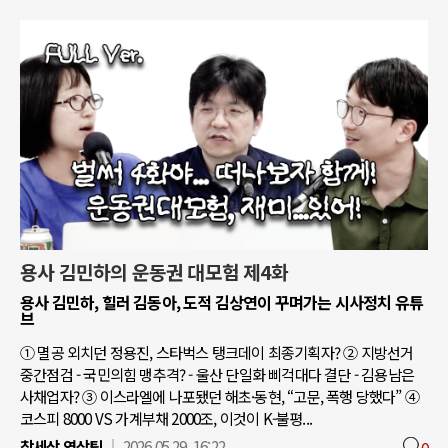
용사 김민하의 운동권 대모험 제4화
용사 김민하, 힐러 김동아, 도적 김상연이 꾸며가는 시사정치 유튜
브
① 멸공 외치던 정용진, 스타벅스 탱크데이 최종기획자? ② 지방선거
중간점검 - 국민의힘 맹추격? - 울산 단일화 삐걱대다 결단 - 김용남은
사채업자? ③ 이스라엘에 나포됐던 해초·동현, “고문, 폭행 당했다” ④
코스피 8000 VS 가계부채 2000조, 이것이 K-불평...
참세상 영상팀
2026.05.29. 16:22
0