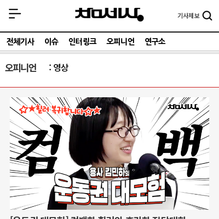
기사
제보
전체기사
이슈
인터링크
오피니언
연구소
오피니언
영상