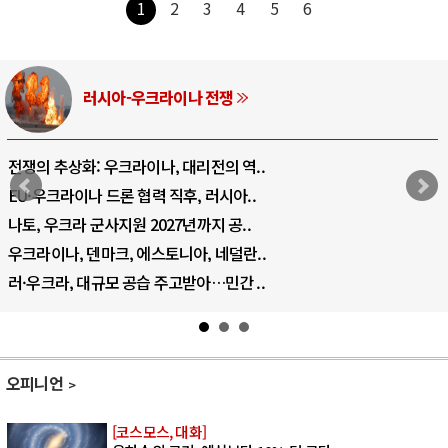
1
2
3
4
5
6
러시아-우크라이나 전쟁
전쟁의 추상화: 우크라이나, 대리전의 역..
EU·우크라이나 드론 협력 직후, 러시아..
나토, 우크라 군사지원 2027년까지 공..
우크라이나, 덴마크, 에스토니아, 네덜란..
러·우크라, 대규모 공습 주고받아…민간 ..
오피니언
[코스모스, 대화]