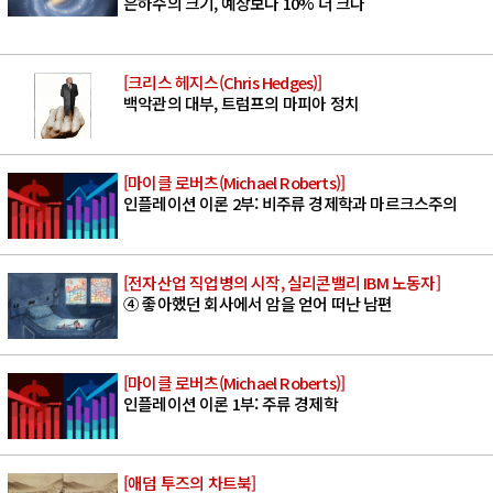
은하수의 크기, 예상보다 10% 더 크다
[크리스 헤지스(Chris Hedges)]
백악관의 대부, 트럼프의 마피아 정치
[마이클 로버츠(Michael Roberts)]
인플레이션 이론 2부: 비주류 경제학과 마르크스주의
[전자산업 직업병의 시작, 실리콘밸리 IBM 노동자]
④ 좋아했던 회사에서 암을 얻어 떠난 남편
[마이클 로버츠(Michael Roberts)]
인플레이션 이론 1부: 주류 경제학
[애덤 투즈의 차트북]