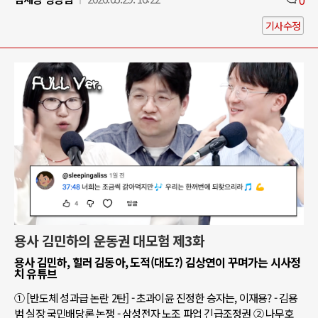
기사수정
용사 김민하의 운동권 대모험 제3화
용사 김민하, 힐러 김동아, 도적(대도?) 김상연이 꾸며가는 시사정
치 유튜브
① [반도체 성과급 논란 2탄] - 초과이윤 진정한 승자는, 이재용? - 김용
범 실장 국민배당론 논쟁 - 삼성전자 노조 파업 긴급조정권 ② 나무호