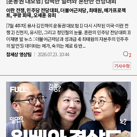
[운동권 대모험] 컴백한 힐러와 혼란한 전당대회
이란 전쟁, 민주당 전당대회, 더불어근저당, 최태원, 메가프로젝
트, 쿠팡 화재, 오세훈 유죄
[7월 4주차] 용사 김민하의 운동권 대모험 1) 다시 시작된 미국-이란 전
쟁 2) 신천지, 유시민, 그리고 정민철의 눈물. 혼란의 민주당 전당대회 3)
이재명 발 뉴스 : 더불어근저당과 성과급 4) 최태원의 자본주의 민주주
의 발언 5) 데이터는 메가, 숙의는 제로 6) 반...
참세상 영상팀
2026.07.23. 10:44
2
기사수정