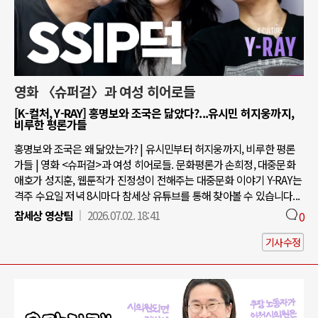
영화 〈슈퍼걸〉과 여성 히어로들
[K-컬처, Y-RAY] 홍명보와 조국은 닮았다?...유시민 허지웅까지,
비루한 평론가들
홍명보와 조국은 왜 닮았는가? | 유시민부터 허지웅까지, 비루한 평론
가들 | 영화 <슈퍼걸>과 여성 히어로들. 문화평론가 손희정, 대중문화
애호가 성지훈, 웹툰작가 진정성이 전해주는 대중문화 이야기 Y-RAY는
격주 수요일 저녁 8시마다 참세상 유튜브를 통해 찾아볼 수 있습니다...
참세상 영상팀
2026.07.02. 18:41
0
기사수정