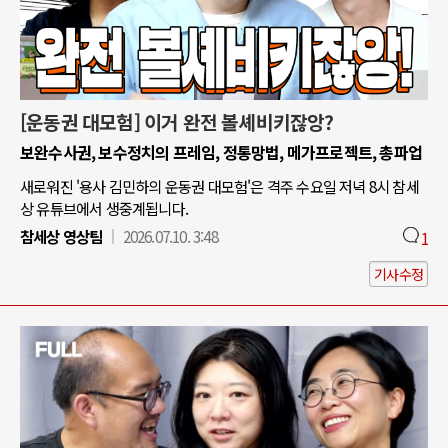
[운동권 대모험] 이거 완전 볼셰비키잖앙?
보완수사권, 보수정치의 프레임, 정통망법, 메가프로젝트, 총파업
새로워진 '용사 김민하의 운동권 대모험'은 격주 수요일 저녁 8시 참세
상 유튜브에서 생중계됩니다.
참세상 영상팀
2026.07.10. 3:48
1
기사수정