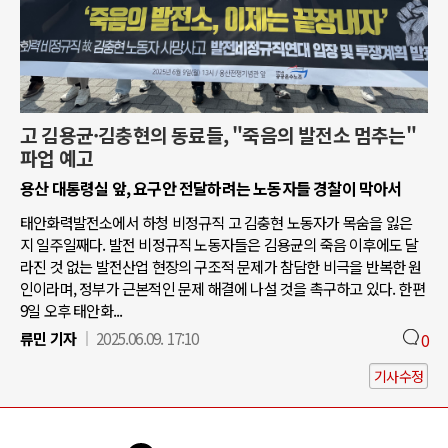
고 김용균·김충현의 동료들, "죽음의 발전소 멈추는"
파업 예고
용산 대통령실 앞, 요구안 전달하려는 노동자들 경찰이 막아서
태안화력발전소에서 하청 비정규직 고 김충현 노동자가 목숨을 잃은
지 일주일째다. 발전 비정규직 노동자들은 김용균의 죽음 이후에도 달
라진 것 없는 발전산업 현장의 구조적 문제가 참담한 비극을 반복한 원
인이라며, 정부가 근본적인 문제 해결에 나설 것을 촉구하고 있다. 한편
9일 오후 태안화...
류민 기자
2025.06.09. 17:10
0
기사수정