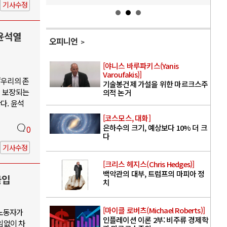
기사수정
윤석열
오피니언
[야니스 바루파키스(Yanis
Varoufakis)]
“우리의 존
기술봉건제 가설을 위한 마르크스주
이 보장되는
의적 논거
다. 윤석
[코스모스, 대화]
은하수의 크기, 예상보다 10% 더 크
0
다
기사수정
[크리스 헤지스(Chris Hedges)]
백악관의 대부, 트럼프의 마피아 정
돌입
치
[마이클 로버츠(Michael Roberts)]
 노동자가
인플레이션 이론 2부: 비주류 경제학
임없이 차