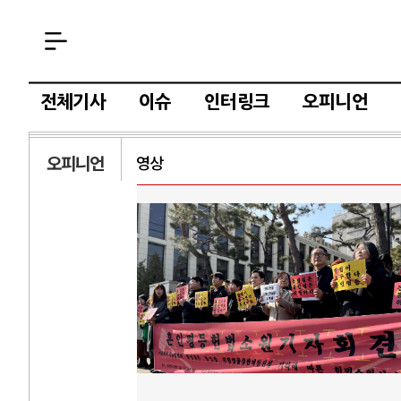
전체기사
이슈
인터링크
오피니언
오피니언
영상
AI와 인간
중국 AI, 저가 공세로 글로벌 토큰 시..
전쟁의 추상화
AI 국부펀드 구상 놓고 미국 진보진영 ..
EU·우크라이
AI 데이터센터 반대 투쟁은 새로운 글로..
나토, 우크라 
AI의 숨은 환경 비용: 데이터센터 확산..
우크라이나, 
AI는 어떻게 미국 민주주의를 잠식하고 ..
러·우크라, 