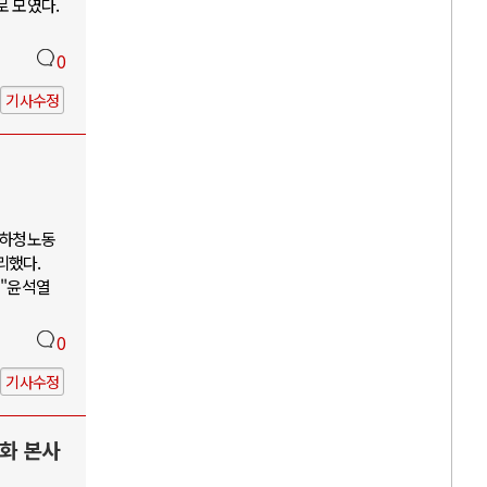
로 모였다.
0
기사수정
 하청노동
리했다.
 "윤석열
0
기사수정
한화 본사