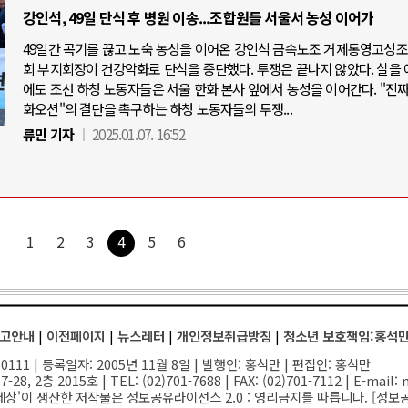
강인석, 49일 단식 후 병원 이송...조합원들 서울서 농성 이어가
49일간 곡기를 끊고 노숙 농성을 이어온 강인석 금속노조 거제통영고성
회 부지회장이 건강악화로 단식을 중단했다. 투쟁은 끝나지 않았다. 살을 
에도 조선 하청 노동자들은 서울 한화 본사 앞에서 농성을 이어간다. "진짜
화오션"의 결단을 촉구하는 하청 노동자들의 투쟁...
류민 기자
2025.01.07. 16:52
1
2
3
4
5
6
고안내
|
이전페이지
|
뉴스레터
|
개인정보취급방침
|
청소년 보호책임:홍석
111 | 등록일자: 2005년 11월 8일 | 발행인: 홍석만 | 편집인: 홍석만
-28, 2층 2015호
| TEL: (02)701-7688 | FAX: (02)701-7112 |
E-mail:
n
세상'이 생산한 저작물은 정보공유라이선스 2.0 : 영리금지를 따릅니다. [
정보