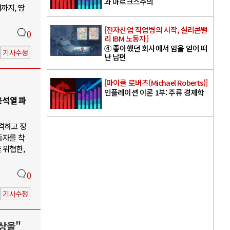
과 마르크스주의
까지, 땅
[전자산업 직업병의 시작, 실리콘밸
0
리 IBM 노동자]
④ 좋아했던 회사에서 암을 얻어 떠
기사수정
난 남편
[마이클 로버츠(Michael Roberts)]
인플레이션 이론 1부: 주류 경제학
윤석열 파
격하고 장
동자를 착
 위협한,
0
기사수정
상을"