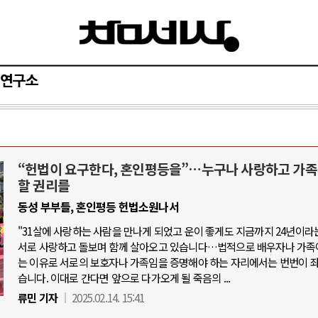
연구소
“헌법이 요구한다, 혼인평등을”…누구나 사랑하고 가족
러시아-우크라이나 전쟁
중동 위기
할 권리를
동성 부부들, 혼인평등 헌법소원나서
: 우크라이나, 대리전의 역..
호르무즈 갈등 격화, 트럼프 정치·경
"31살에 사랑하는 사람을 만나게 되었고 운이 좋게도 지금까지 24년이라
나 드론 협력 직후, 러시아..
호르무즈 해협 통행료를 철회한 
서로 사랑하고 돌보며 함께 살아오고 있습니다…법적으로 배우자나 가족
군사지원 2027년까지 공..
는 이유로 서로의 보호자나 가족임을 증명해야 하는 자리에서는 번번이 
이란, 호르무즈 해협 봉쇄 선택한
습니다. 이대로 간다면 앞으로 다가오게 될 죽음의 ...
덴마크, 에스토니아, 네덜란..
트럼프, 이란 압박수단 한계 직면
류민 기자
2025.02.14. 15:41
대규모 공습 주고받아…민간 ..
하마스, 가자 통치권 이양으로 휴전