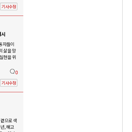
기사수정
제시
노동자들이
의 삶을 망
 실현을 위
0
기사수정
 곁으로 색
년, 해고