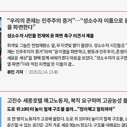
“우리의 존재는 민주주의 증거”…“성소수자 이름으로 
을 파면한다”
성소수자 시민들 헌재에 윤 파면 촉구 의견서 제출
회색빛 그늘진 헌법재판소 앞, 무지갯빛 볕이 들었다. 성소수자 시민들은 
재는 민주주의의 증거”라며 “윤석열을 파면하고, 평등과 민주주의, 존엄
새로운 세상“을 향해 함께 싸워가겠다 마음을 모았다. “성소수자가 요구한
열 파면!”이라 적힌 피켓을 든 이들의 곁...
류민 기자
2025.02.14. 13:48
고진수 세종호텔 해고노동자, 복직 요구하며 고공농성 
도로 위 10미터 높이 철제 구조물 올라..."정리해고 철회하라"
또 한 명의 노동자가 고공에 올랐다. 도로 위 10미터 높이의 철제 구조물,
운신할 수 있는 공간은 고작 가로 세로 90cm 정도다. 구조물 아래로는 끊