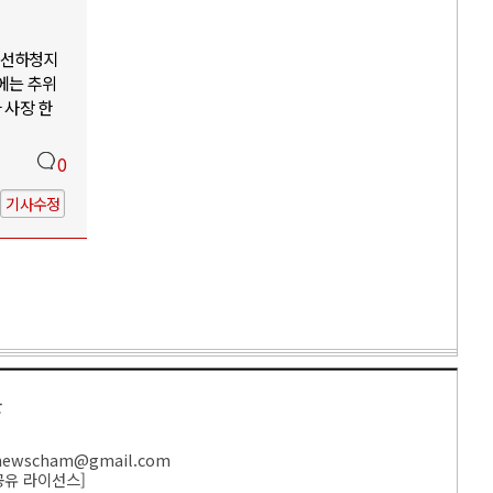
조선하청지
에는 추위
 사장 한
0
기사수정
만
ewscham@gmail.com
공유 라이선스
]