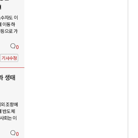
쳐
소수자도 이
게 이동하
평등으로 가
0
기사수정
과 생태
예외 조항에
께 반도체
사회는 이
0