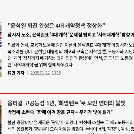
"윤석열 퇴진 완성은 4대 개악정책 정상화"
당사자 노조, 윤석열표 '4대 개혁' 문제점 밝히고 '사회대개혁' 방향 
의료와 연금, 교육과 노동에 걸친 이른바 윤석열표 '4대 개혁'의 당사자 
목소리를 냈다. 윤석열 대통령의 체포와 구속은 시작일 뿐, 노동자와 시민
친 '개악' 정책까지 폐기하는 것이 퇴진의 완성이라면서, 공공성과 노동권
한 '사회대개혁'을 위해 함께 싸우겠다...
류민 기자
2025.01.22. 13:15
옵티칼 고공농성 1년, '희망텐트'로 모인 연대의 불빛
박정혜·소현숙 "함께 이겨 땅을 딛자··· 우리가 빛이 될게"
불탄 공장 마당은 새로운 '광장'이 되었다. 박정혜·소현숙 두 해고노동자의
색의 응원봉과 깃발들이 모여 어둠을 밝혔다. 논바이너리, 직장인, 여성, 청