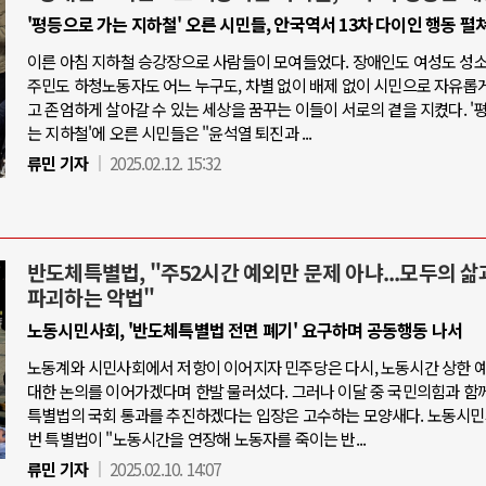
'평등으로 가는 지하철' 오른 시민들, 안국역서 13차 다이인 행동 펼
이른 아침 지하철 승강장으로 사람들이 모여들었다. 장애인도 여성도 성
주민도 하청노동자도 어느 누구도, 차별 없이 배제 없이 시민으로 자유롭
고 존엄하게 살아갈 수 있는 세상을 꿈꾸는 이들이 서로의 곁을 지켰다. '
는 지하철'에 오른 시민들은 "윤석열 퇴진과 ...
류민 기자
2025.02.12. 15:32
반도체특별법, "주52시간 예외만 문제 아냐...모두의 삶
파괴하는 악법"
노동시민사회, '반도체특별법 전면 폐기' 요구하며 공동행동 나서
노동계와 시민사회에서 저항이 이어지자 민주당은 다시, 노동시간 상한 
대한 논의를 이어가겠다며 한발 물러섰다. 그러나 이달 중 국민의힘과 함
특별법의 국회 통과를 추진하겠다는 입장은 고수하는 모양새다. 노동시민
번 특별법이 "노동시간을 연장해 노동자를 죽이는 반...
류민 기자
2025.02.10. 14:07