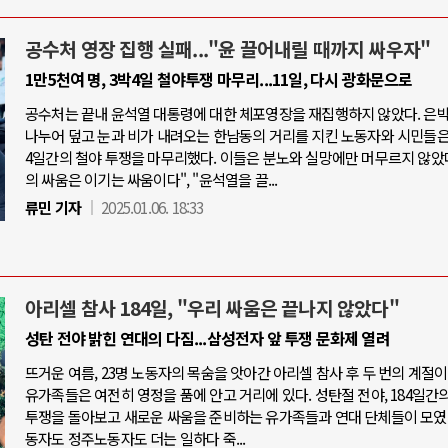
공수처 영장 집행 실패..."윤 끌어내릴 때까지 싸우자"
1만5천여 명, 3박4일 철야투쟁 마무리...11일, 다시 광화문으로
공수처는 끝내 윤석열 대통령에 대한 체포영장을 재집행하지 않았다. 은
나누어 덮고 눈과 비가 내려오는 한남동의 거리를 지킨 노동자와 시민들은,
4일간의 철야 투쟁을 마무리했다. 이들은 분노와 실망에만 머무르지 않았다
의 싸움은 이기는 싸움이다", "윤석열을 끌...
류민 기자
2025.01.06. 18:33
아리셀 참사 184일, "우리 싸움은 끝나지 않았다"
성탄 전야 밝힌 연대의 다짐...삼성전자 앞 투쟁 문화제 열려
뜨거운 여름, 23명 노동자의 목숨을 앗아간 아리셀 참사 후 두 번의 계절이
유가족들은 여전히 영정을 품에 안고 거리에 있다. 성탄절 전야, 184일간의
투쟁을 돌아보고 새로운 싸움을 준비하는 유가족들과 연대 단체들이 모였
동자도 정주노동자도 더는 일하다 죽...