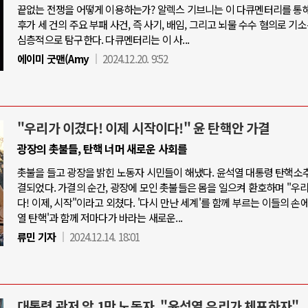
끝없는 전쟁을 어떻게 이용하는가? 알렉스 기브니는 이 다큐멘터리를 통
후가 세 건의 주요 부패 사건, 즉 사기, 배임, 그리고 뇌물 수수 혐의로 기
심층적으로 탐구한다. 다큐멘터리는 이 사...
에이미 굿맨(Amy
2024.12.20. 9:52
"우리가 이겼다! 이제 시작이다!" 윤 탄핵안 가결
광장의 촛불들, 탄핵 너머 새로운 사회를
촛불을 들고 광장을 밝힌 노동자 시민들이 해냈다. 윤석열 대통령 탄핵소
결되었다. 가결의 순간, 광장에 모인 촛불들은 몸을 일으켜 환호하며 "우
다! 이제, 시작"이라고 외쳤다. '다시 만난 세계'를 함께 부르는 이들의 손에
열 탄핵'과 함께 저마다가 바라는 새로운...
류민 기자
2024.12.14. 18:01
대통령 관저 앞 1만 노동자, "윤석열 우리가 체포하자"