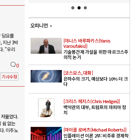
오피니언
박 담요를
[야니스 바루파키스(Yanis
 지난 3박
Varoufakis)]
. "우리
기술봉건제 가설을 위한 마르크스주
의적 논거
0
[코스모스, 대화]
기사수정
은하수의 크기, 예상보다 10% 더 크
다
[크리스 헤지스(Chris Hedges)]
백악관의 대부, 트럼프의 마피아 정
치
 저물었다.
 쉼 없는
[마이클 로버츠(Michael Roberts)]
다. 이주노
인플레이션 이론 2부: 비주류 경제학