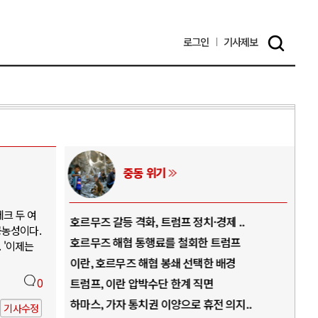
로그인
기사
제보
중동 위기
AI
크 두 여
호르무즈 갈등 격화, 트럼프 정치·경제 ..
중국 AI, 저가 
공농성이다.
호르무즈 해협 통행료를 철회한 트럼프
AI 국부펀드 구
 '이제는
이란, 호르무즈 해협 봉쇄 선택한 배경
AI 데이터센터 
트럼프, 이란 압박수단 한계 직면
0
AI의 숨은 환경
하마스, 가자 통치권 이양으로 휴전 의지..
AI는 어떻게 미
기사수정