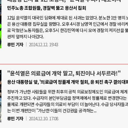
민주노총 조합원들, 경찰벽 뚫고 용산서 집회
12일 윤석열의 대국민 담화에 제대로 된 사과는 없었다. 분노한 1만 명의
은 용산 대통령 집무실을 향했다. 오후 4시경 남영역 인근에서 경찰 바리
로 막혔던 노동자들은, 오후 5시 한강진역에 다시 모여 경찰의 저지선을 
관저 앞까지 나아갔다.
류민 기자
2024.12.12. 19:43
"윤석열은 의료급여 개악 말고, 퇴진이나 서두르라!"
용산 대통령실 앞, '의료급여 정률제 개악 철회, 윤 퇴진 촉구 결의대회
정부가 가난한 사람들을 위한 최후의 공적 의료보장제도인 의료급여 체계
추진하고 있다. 수급자의 본인부담금을 정액제에서 정률제로 변경한다는 
률제로 개편되면 수급자들의 의료비 부담이 더 늘어난다. 수급 당사자들
는 이번 개편안이 "가난한 이들의 건강권을 공격하는...
류민 기자
2024.12.10. 17:08