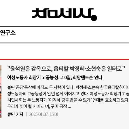
연구소
"윤석열은 감옥으로, 옵티칼 박정혜·소현숙은 일터로"
러시아-우크라이나 전쟁
여성노동자 최장기 고공농성...10일, 희망텐트촌 연다
불탄 공장 옥상에 아직도 두 사람이 있다. 박정혜·소현숙 한국옵티칼하이테
토큰 시..
전쟁의 추상화: 우크라이나, 대리전의 역..
성노동자의 고공농성이 일년 넘게 이어지고 있다. 여성노동자 최장기 고
진보진영 ..
EU·우크라이나 드론 협력 직후, 러시아..
시민사회는 두 노동자가 '이겨서 땅을 밟을 수 있게' 연대를 호소하고 있다.
우리가 빛이 될 차례'라며, 구미 공장 ...
새로운 글로..
나토, 우크라 군사지원 2027년까지 공..
류민 기자
2025.01.07. 15:01
센터 확산..
우크라이나, 덴마크, 에스토니아, 네덜란..
 잠식하고 ..
러·우크라, 대규모 공습 주고받아…민간 ..