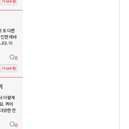
기사수정
서 또 다른
 인한 레바
니다. 이
0
기사수정
위
서 이렇게
요. 퀴어
 다양한 전
0