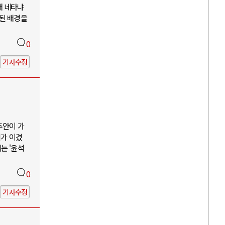
해 네타냐
소된 배경을
0
기사수정
추안이 가
리가 이겼
는 '윤석
0
기사수정