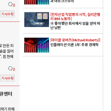
과 마르크스주의
0
기사수정
[전자산업 직업병의 시작, 실리콘밸
리 IBM 노동자]
④ 좋아했던 회사에서 암을 얻어 떠
난 남편
[마이클 로버츠(Michael Roberts)]
인플레이션 이론 1부: 주류 경제학
로 만든 피
목숨을 잃어
. 흰 천에
0
기사수정
다큐멘터
지하기 위해