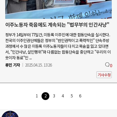
이주노동자 죽음에도 계속되는 "법무부의 인간사냥"
정부가 14일부터 77일간, 미등록 이주민에 대한 합동단속을 실시한다.
전국의 이주인권단체들은 정부의 "반인권적이고 폭력적인" 단속추방
과정에서 수 많은 미등록 이주노동자들이 다치고 목숨을 잃고 있다면
서, "인간사냥, 살인행위"와 다름없는 합동단속을 중단하고 "우리의 이
웃이자 동료"인 ...
류민 기자
2025.04.15. 13:26
0
기사수정
1
2
3
4
5
6