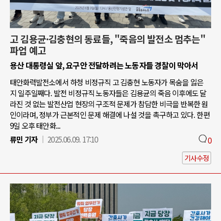
고 김용균·김충현의 동료들, "죽음의 발전소 멈추는"
파업 예고
용산 대통령실 앞, 요구안 전달하려는 노동자들 경찰이 막아서
태안화력발전소에서 하청 비정규직 고 김충현 노동자가 목숨을 잃은
지 일주일째다. 발전 비정규직 노동자들은 김용균의 죽음 이후에도 달
라진 것 없는 발전산업 현장의 구조적 문제가 참담한 비극을 반복한 원
인이라며, 정부가 근본적인 문제 해결에 나설 것을 촉구하고 있다. 한편
9일 오후 태안화...
류민 기자
2025.06.09. 17:10
0
기사수정