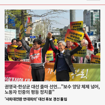
권영국·한상균 대선 출마 선언..."보수 양당 체제 넘어,
노동자 민중의 평등 정치를"
'사회대전환 연대회의' 대선 후보 경선 돌입