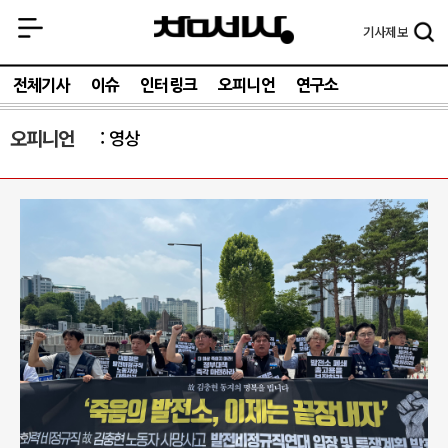
기사
제보
전체기사
이슈
인터링크
오피니언
연구소
오피니언
영상