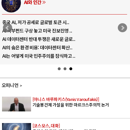
러시아-우크라이나 전쟁
전쟁의 추상화: 우크라이나, 대리전의 역..
EU·우크라이나 드론 협력 직후, 러시아..
나토, 우크라 군사지원 2027년까지 공..
우크라이나, 덴마크, 에스토니아, 네덜란..
러·우크라, 대규모 공습 주고받아…민간 ..
오피니언
[야니스 바루파키스(Yanis Varoufakis)]
기술봉건제 가설을 위한 마르크스주의적 논거
[코스모스, 대화]