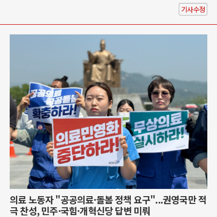
기사수정
의료 노동자 "공공의료·돌봄 정책 요구"...권영국만 적
극 찬성, 민주·국힘·개혁신당 답변 미뤄