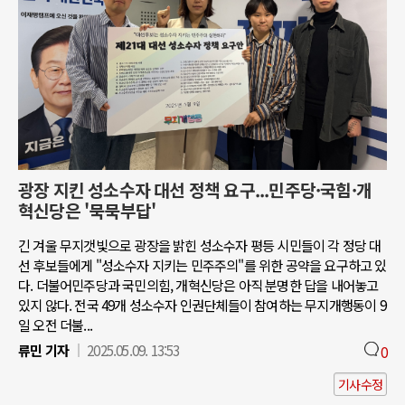
광장 지킨 성소수자 대선 정책 요구...민주당·국힘·개
혁신당은 '묵묵부답'
긴 겨울 무지갯빛으로 광장을 밝힌 성소수자 평등 시민들이 각 정당 대
선 후보들에게 "성소수자 지키는 민주주의"를 위한 공약을 요구하고 있
다. 더불어민주당과 국민의힘, 개혁신당은 아직 분명한 답을 내어놓고
있지 않다. 전국 49개 성소수자 인권단체들이 참여하는 무지개행동이 9
일 오전 더불...
류민 기자
2025.05.09. 13:53
0
기사수정