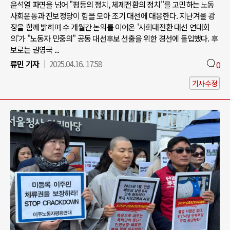
윤석열 파면을 넘어 "평등의 정치, 체제전환의 정치"를 고민하는 노동
사회운동과 진보정당이 힘을 모아 조기 대선에 대응한다. 지난겨울 광
장을 함께 밝히며 수 개월간 논의를 이어온 '사회대전환 대선 연대회
의'가 "노동자 민중의" 공동 대선후보 선출을 위한 경선에 돌입했다. 후
보로는 권영국 ...
류민 기자
2025.04.16. 17:58
0
기사수정