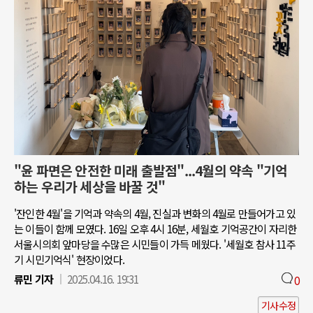
"윤 파면은 안전한 미래 출발점"...4월의 약속 "기억
하는 우리가 세상을 바꿀 것"
'잔인한 4월'을 기억과 약속의 4월, 진실과 변화의 4월로 만들어가고 있
는 이들이 함께 모였다. 16일 오후 4시 16분, 세월호 기억공간이 자리한
서울시의회 앞마당을 수많은 시민들이 가득 메웠다. '세월호 참사 11주
기 시민기억식' 현장이었다.
류민 기자
2025.04.16. 19:31
0
기사수정