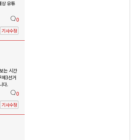
세상 유튜
0
기사수정
나보는 시간
구제3선거
니다.
0
기사수정