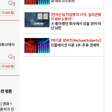
과 마르크스주의
0
기사수정
[전자산업 직업병의 시작, 실리콘밸
리 IBM 노동자]
④ 좋아했던 회사에서 암을 얻어 떠
난 남편
[마이클 로버츠(Michael Roberts)]
 유튜브에서
인플레이션 이론 1부: 주류 경제학
1
기사수정
루한 평론
 영화 <
웹툰작가 진