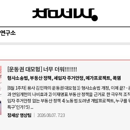
연구소
[운동권 대모험] 너무 더워!!!!!!!
와 인간
러시아-우크라이나 전쟁
형사소송법, 부동산 정책, 세입자 주거안정, 메가프로젝트, 폭염
[8월 1주차] 용사 김민하의 운동권 대모험 1) 형사소송법 개정, 이제 끝? -
공세로 글로벌 토큰 시..
전쟁의 추상화: 우크라이나, 대리전의 
과 연임개헌의 나비효과 2) 이재명표 부동산 정책을 근거로 한 극우적 조직화
 놓고 미국 진보진영 ..
EU·우크라이나 드론 협력 직후, 러시
입자 주거안정 없는 부동산 정책 4) 노동법 도려낸 개발프로젝트, 누구를 
특구'인가? 5) ...
반대 투쟁은 새로운 글로..
나토, 우크라 군사지원 2027년까지 공
참세상 영상팀
2026.08.07. 7:23
비용: 데이터센터 확산..
우크라이나, 덴마크, 에스토니아, 네
국 민주주의를 잠식하고 ..
러·우크라, 대규모 공습 주고받아…민간