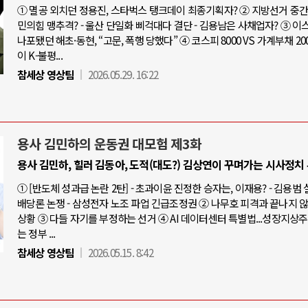
① 멸공 외치던 정용진, 스타벅스 탱크데이 최종기획자? ② 지방선거 중간점
민의힘 맹추격? - 울산 단일화 삐걱대다 결단 - 김용남은 사채업자? ③ 
나포됐던 해초·동현, “고문, 폭행 당했다” ④ 코스피 8000 VS 가계부채 20
이 K-불평...
참세상 영상팀
2026.05.29. 16:22
용사 김민하의 운동권 대모험 제3화
용사 김민하, 힐러 김동아, 도적(대도?) 김상연이 꾸며가는 시사정치
① [반도체 성과급 논란 2탄] - 초과이윤 진정한 승자는, 이재용? - 김용범
배당론 논쟁 - 삼성전자 노조 파업 긴급조정권 ② 나무호 피격과 끝나지 
상황 ③ 다들 자기를 부정하는 선거 ④ AI 데이터센터 특별법...성장지상
는 정부 ...
참세상 영상팀
2026.05.15. 8:42