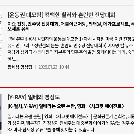
[운동권 대모험] 컴백한 힐러와 혼란한 전당대회
이란 전쟁, 민주당 전당대회, 더불어근저당, 최태원, 메가프로젝트, 쿠
오세훈 유죄
[7월 4주차] 용사 김민하의 운동권 대모험 1) 다시 시작된 미국-이란 전쟁 2
유시민, 그리고 정민철의 눈물. 혼란의 민주당 전당대회 3) 이재명 발 뉴스 
저당과 성과급 4) 최태원의 자본주의 민주주의 발언 5) 데이터는 메가, 숙
6) 반...
참세상 영상팀
2026.07.23. 10:44
[Y-RAY] 일베와 경상도
[K-컬처, Y-RAY] 일베라는 오랜 논란, 영화 〈시크릿 에이전트〉
일베라는 오랜 논란 | 영화 〈시크릿 에이전트〉 | 문화평론가 손희정, 
가 성지훈, 웹툰작가 진정성이 전해주는 대중문화 이야기 Y-RAY는 격주 
8시마다 참세상 유튜브를 통해 찾아볼 수 있습니다.