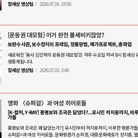
참세상 영상팀
2026.07.16. 19:56
[운동권 대모험] 이거 완전 볼셰비키잖앙?
보완수사권, 보수정치의 프레임, 정통망법, 메가프로젝트, 총파업
새로워진 '용사 김민하의 운동권 대모험'은 격주 수요일 저녁 8시 참세상
생중계됩니다.
참세상 영상팀
2026.07.10. 3:48
영화 〈슈퍼걸〉과 여성 히어로들
[K-컬처, Y-RAY] 홍명보와 조국은 닮았다?...유시민 허지웅까지, 비
가들
홍명보와 조국은 왜 닮았는가? | 유시민부터 허지웅까지, 비루한 평론가들 |
슈퍼걸>과 여성 히어로들. 문화평론가 손희정, 대중문화애호가 성지훈, 