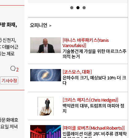
팡 화재,
오피니언
) 신천지,
[야니스 바루파키스(Yanis
Varoufakis)]
: 더불어근
기술봉건제 가설을 위한 마르크스주
의는 제로
의적 논거
2
[코스모스, 대화]
은하수의 크기, 예상보다 10% 더 크
기사수정
다
[크리스 헤지스(Chris Hedges)]
백악관의 대부, 트럼프의 마피아 정
치
대중문화애호
수요일 저녁
[마이클 로버츠(Michael Roberts)]
인플레이션 이론 2부: 비주류 경제학