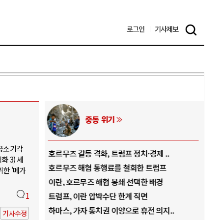
로그인
기사
제보
중동 위기
 공소기각
역..
호르무즈 갈등 격화, 트럼프 정치·경제 ..
중국
 3) 세
아..
호르무즈 해협 통행료를 철회한 트럼프
AI
위한 '메가
..
이란, 호르무즈 해협 봉쇄 선택한 배경
AI
덜란..
1
트럼프, 이란 압박수단 한계 직면
AI
 ..
하마스, 가자 통치권 이양으로 휴전 의지..
AI
기사수정