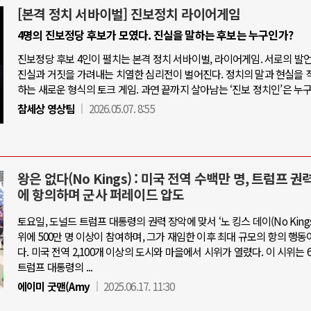
[본격 정치 서바이벌] 진보정치 라이어게임
4명의 진보정당 후보가 모였다. 진실을 말하는 후보는 누구인가?
진보정당 후보 4인이 펼치는 본격 정치 서바이벌, 라이어게임. 서로의 발
진실과 거짓을 가려내는 치열한 심리전이 벌어진다. 정치의 말과 현실을 
하는 새로운 형식의 토크 게임. 과연 끝까지 살아남는 ‘진보 정치인’은 누
참세상 영상팀
2026.05.07. 8:55
왕은 없다(No Kings) : 미국 전역 수백만 명, 트럼프 권
에 항의하며 군사 퍼레이드 압도
토요일, 도널드 트럼프 대통령의 권력 장악에 맞서 ‘노 킹스 데이(No Kings 
위에 500만 명 이상이 참여하며, 그가 재임한 이후 최대 규모의 항의 행동
다. 미국 전역 2,100개 이상의 도시와 마을에서 시위가 열렸다. 이 시위는 6
트럼프 대통령의 ...
에이미 굿맨(Amy
2025.06.17. 11:30