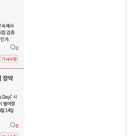
언 속에서
직접 검증
구인가.
0
기사수정
력 장악
Day)’ 시
이 벌어졌
월 14일
0