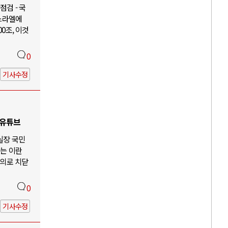
검 - 국
이스라엘에
00조, 이것
0
기사수정
 유튜브
 실장 국민
않는 이란
주의로 치닫
0
기사수정