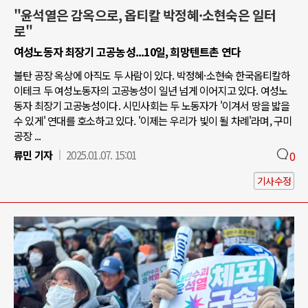
"윤석열은 감옥으로, 옵티칼 박정혜·소현숙은 일터
로"
여성노동자 최장기 고공농성...10일, 희망텐트촌 연다
불탄 공장 옥상에 아직도 두 사람이 있다. 박정혜·소현숙 한국옵티칼하
이테크 두 여성노동자의 고공농성이 일년 넘게 이어지고 있다. 여성노
동자 최장기 고공농성이다. 시민사회는 두 노동자가 '이겨서 땅을 밟을
수 있게' 연대를 호소하고 있다. '이제는 우리가 빛이 될 차례'라며, 구미
공장 ...
류민 기자
2025.01.07. 15:01
0
기사수정