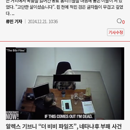
는 거리에서 목숨을 잃어간 동료 홈리스들을 마음에 품은 이들이 서 있
었다. "고단한 삶이셨습니다". 흰 천에 적힌 검은 글자들이 무겁고 깊었
다. ...
류민 기자
2024.12.21. 10:36
0
기사수정
알렉스 기브니 “더 비비 파일즈”, 네타냐후 부패 사건