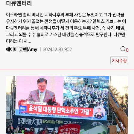
다큐멘터리
이스라엘 총리 베냐민 네타냐후의 부패 사건은 무엇이고 그가 권력을
유지하기 위해 끝없는 전쟁을 어떻게 이용하는가? 알렉스 기브니는 이
다큐멘터리를 통해 네타냐후가 세 건의 주요 부패 사건, 즉 사기, 배임,
그리고 뇌물 수수 혐의로 기소된 배경을 심층적으로 탐구한다. 다큐멘
터리는 이 사...
에이미 굿맨(Amy
2024.12.20. 9:52
0
기사수정