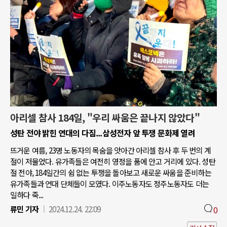
아리셀 참사 184일, "우리 싸움은 끝나지 않았다"
성탄 전야 밝힌 연대의 다짐...삼성전자 앞 투쟁 문화제 열려
뜨거운 여름, 23명 노동자의 목숨을 앗아간 아리셀 참사 후 두 번의 계
절이 저물었다. 유가족들은 여전히 영정을 품에 안고 거리에 있다. 성탄
절 전야, 184일간의 쉼 없는 투쟁을 돌아보고 새로운 싸움을 준비하는
유가족들과 연대 단체들이 모였다. 이주노동자도 정주노동자도 더는
일하다 죽...
류민 기자
2024.12.24. 22:09
0