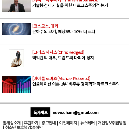
기술봉건제 가설을 위한 마르크스주의적 논거
[코스모스, 대화]
은하수의 크기, 예상보다 10% 더 크다
[크리스 헤지스(Chris Hedges)]
백악관의 대부, 트럼프의 마피아 정치
[마이클 로버츠(Michael Roberts)]
인플레이션 이론 2부: 비주류 경제학과 마르크스주의
독자제보
newscham@gmail.com
참세상소개
|
후원하기
|
광고안내
|
이전페이지
|
뉴스레터
|
개인정보취급방침
|
청소년 보호책임:홍석만