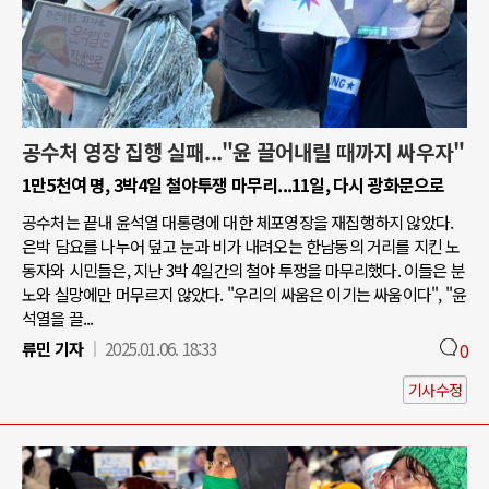
공수처 영장 집행 실패..."윤 끌어내릴 때까지 싸우자"
1만5천여 명, 3박4일 철야투쟁 마무리...11일, 다시 광화문으로
공수처는 끝내 윤석열 대통령에 대한 체포영장을 재집행하지 않았다.
은박 담요를 나누어 덮고 눈과 비가 내려오는 한남동의 거리를 지킨 노
동자와 시민들은, 지난 3박 4일간의 철야 투쟁을 마무리했다. 이들은 분
노와 실망에만 머무르지 않았다. "우리의 싸움은 이기는 싸움이다", "윤
석열을 끌...
류민 기자
2025.01.06. 18:33
0
기사수정