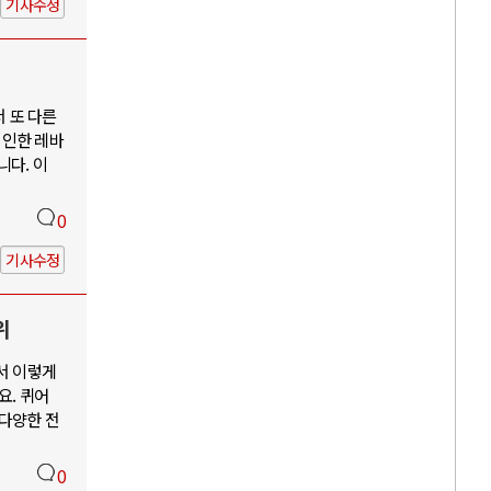
기사수정
서 또 다른
 인한 레바
니다. 이
0
기사수정
위
서 이렇게
요. 퀴어
 다양한 전
0