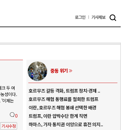
로그인
기사
제보
중동 위기
크 두 여
역..
호르무즈 갈등 격화, 트럼프 정치·경제 ..
중국
공농성이다.
아..
호르무즈 해협 통행료를 철회한 트럼프
AI
 '이제는
..
이란, 호르무즈 해협 봉쇄 선택한 배경
AI
덜란..
0
트럼프, 이란 압박수단 한계 직면
AI
 ..
하마스, 가자 통치권 이양으로 휴전 의지..
AI
기사수정