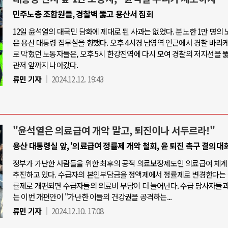
민주노총 조합원들, 경찰벽 뚫고 용산서 집회
12일 윤석열의 대국민 담화에 제대로 된 사과는 없었다. 분노한 1만 명의
은 용산 대통령 집무실을 향했다. 오후 4시경 남영역 인근에서 경찰 바리
로 막혔던 노동자들은, 오후 5시 한강진역에 다시 모여 경찰의 저지선을 
관저 앞까지 나아갔다.
류민 기자
2024.12.12. 19:43
"윤석열은 의료급여 개악 말고, 퇴진이나 서두르라!"
용산 대통령실 앞, '의료급여 정률제 개악 철회, 윤 퇴진 촉구 결의대회
정부가 가난한 사람들을 위한 최후의 공적 의료보장제도인 의료급여 체계
추진하고 있다. 수급자의 본인부담금을 정액제에서 정률제로 변경한다는 
률제로 개편되면 수급자들의 의료비 부담이 더 늘어난다. 수급 당사자들
는 이번 개편안이 "가난한 이들의 건강권을 공격하는...
류민 기자
2024.12.10. 17:08