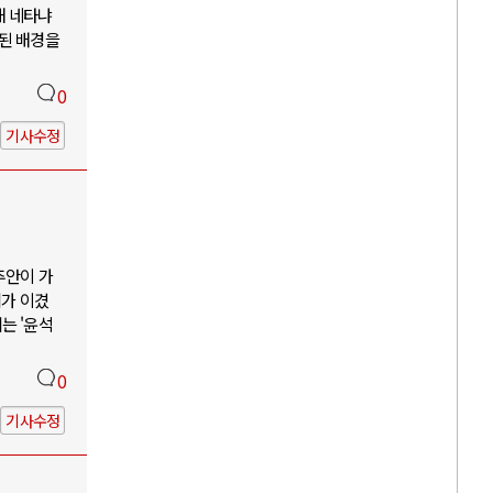
해 네타냐
소된 배경을
0
기사수정
추안이 가
리가 이겼
는 '윤석
0
기사수정