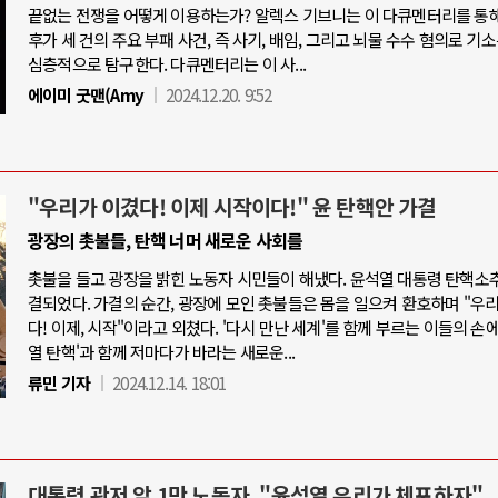
끝없는 전쟁을 어떻게 이용하는가? 알렉스 기브니는 이 다큐멘터리를 통
후가 세 건의 주요 부패 사건, 즉 사기, 배임, 그리고 뇌물 수수 혐의로 기
심층적으로 탐구한다. 다큐멘터리는 이 사...
에이미 굿맨(Amy
2024.12.20. 9:52
"우리가 이겼다! 이제 시작이다!" 윤 탄핵안 가결
광장의 촛불들, 탄핵 너머 새로운 사회를
촛불을 들고 광장을 밝힌 노동자 시민들이 해냈다. 윤석열 대통령 탄핵소
결되었다. 가결의 순간, 광장에 모인 촛불들은 몸을 일으켜 환호하며 "우
다! 이제, 시작"이라고 외쳤다. '다시 만난 세계'를 함께 부르는 이들의 손에
열 탄핵'과 함께 저마다가 바라는 새로운...
류민 기자
2024.12.14. 18:01
대통령 관저 앞 1만 노동자, "윤석열 우리가 체포하자"