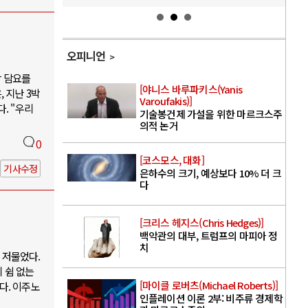
오피니언
박 담요를
[야니스 바루파키스(Yanis
 지난 3박
Varoufakis)]
. "우리
기술봉건제 가설을 위한 마르크스주
의적 논거
0
[코스모스, 대화]
기사수정
은하수의 크기, 예상보다 10% 더 크
다
[크리스 헤지스(Chris Hedges)]
백악관의 대부, 트럼프의 마피아 정
치
 저물었다.
 쉼 없는
[마이클 로버츠(Michael Roberts)]
다. 이주노
인플레이션 이론 2부: 비주류 경제학