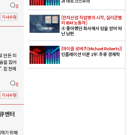
과 마르크스주의
0
기사수정
[전자산업 직업병의 시작, 실리콘밸
리 IBM 노동자]
④ 좋아했던 회사에서 암을 얻어 떠
난 남편
[마이클 로버츠(Michael Roberts)]
인플레이션 이론 1부: 주류 경제학
로 만든 피
목숨을 잃어
. 흰 천에
0
기사수정
다큐멘터
지하기 위해