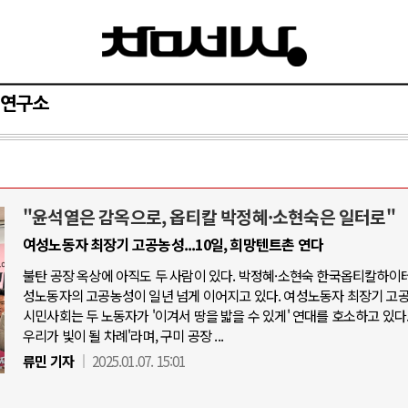
연구소
"윤석열은 감옥으로, 옵티칼 박정혜·소현숙은 일터로"
와 인간
러시아-우크라이나 전쟁
여성노동자 최장기 고공농성...10일, 희망텐트촌 연다
불탄 공장 옥상에 아직도 두 사람이 있다. 박정혜·소현숙 한국옵티칼하이테
공세로 글로벌 토큰 시..
전쟁의 추상화: 우크라이나, 대리전의 
성노동자의 고공농성이 일년 넘게 이어지고 있다. 여성노동자 최장기 고
 놓고 미국 진보진영 ..
EU·우크라이나 드론 협력 직후, 러시
시민사회는 두 노동자가 '이겨서 땅을 밟을 수 있게' 연대를 호소하고 있다.
우리가 빛이 될 차례'라며, 구미 공장 ...
반대 투쟁은 새로운 글로..
나토, 우크라 군사지원 2027년까지 공
류민 기자
2025.01.07. 15:01
비용: 데이터센터 확산..
우크라이나, 덴마크, 에스토니아, 네
국 민주주의를 잠식하고 ..
러·우크라, 대규모 공습 주고받아…민간