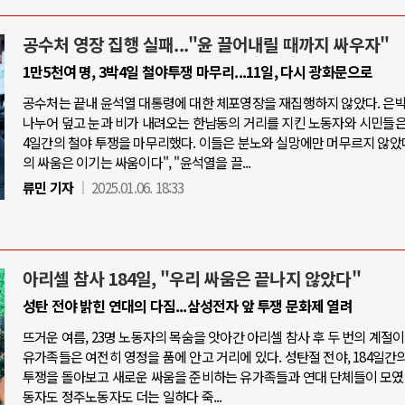
공수처 영장 집행 실패..."윤 끌어내릴 때까지 싸우자"
1만5천여 명, 3박4일 철야투쟁 마무리...11일, 다시 광화문으로
공수처는 끝내 윤석열 대통령에 대한 체포영장을 재집행하지 않았다. 은
나누어 덮고 눈과 비가 내려오는 한남동의 거리를 지킨 노동자와 시민들은,
4일간의 철야 투쟁을 마무리했다. 이들은 분노와 실망에만 머무르지 않았다
의 싸움은 이기는 싸움이다", "윤석열을 끌...
류민 기자
2025.01.06. 18:33
아리셀 참사 184일, "우리 싸움은 끝나지 않았다"
성탄 전야 밝힌 연대의 다짐...삼성전자 앞 투쟁 문화제 열려
뜨거운 여름, 23명 노동자의 목숨을 앗아간 아리셀 참사 후 두 번의 계절이
유가족들은 여전히 영정을 품에 안고 거리에 있다. 성탄절 전야, 184일간의
투쟁을 돌아보고 새로운 싸움을 준비하는 유가족들과 연대 단체들이 모였
동자도 정주노동자도 더는 일하다 죽...