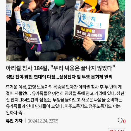
아리셀 참사 184일, "우리 싸움은 끝나지 않았다"
성탄 전야 밝힌 연대의 다짐...삼성전자 앞 투쟁 문화제 열려
뜨거운 여름, 23명 노동자의 목숨을 앗아간 아리셀 참사 후 두 번의 계
절이 저물었다. 유가족들은 여전히 영정을 품에 안고 거리에 있다. 성탄
절 전야, 184일간의 쉼 없는 투쟁을 돌아보고 새로운 싸움을 준비하는
유가족들과 연대 단체들이 모였다. 이주노동자도 정주노동자도 더는
일하다 죽...
류민 기자
2024.12.24. 22:09
0