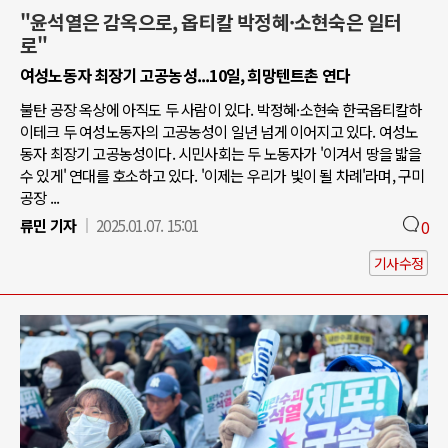
"윤석열은 감옥으로, 옵티칼 박정혜·소현숙은 일터
로"
여성노동자 최장기 고공농성...10일, 희망텐트촌 연다
불탄 공장 옥상에 아직도 두 사람이 있다. 박정혜·소현숙 한국옵티칼하
이테크 두 여성노동자의 고공농성이 일년 넘게 이어지고 있다. 여성노
동자 최장기 고공농성이다. 시민사회는 두 노동자가 '이겨서 땅을 밟을
수 있게' 연대를 호소하고 있다. '이제는 우리가 빛이 될 차례'라며, 구미
공장 ...
류민 기자
2025.01.07. 15:01
0
기사수정