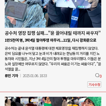
공수처 영장 집행 실패..."윤 끌어내릴 때까지 싸우자"
1만5천여 명, 3박4일 철야투쟁 마무리...11일, 다시 광화문으로
공수처는 끝내 윤석열 대통령에 대한 체포영장을 재집행하지 않았다.
은박 담요를 나누어 덮고 눈과 비가 내려오는 한남동의 거리를 지킨 노
동자와 시민들은, 지난 3박 4일간의 철야 투쟁을 마무리했다. 이들은 분
노와 실망에만 머무르지 않았다. "우리의 싸움은 이기는 싸움이다", "윤
석열을 끌...
류민 기자
2025.01.06. 18:33
0
기사수정