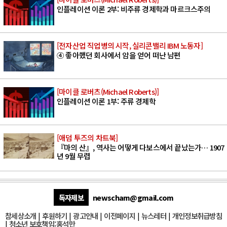
인플레이션 이론 2부: 비주류 경제학과 마르크스주의
[전자산업 직업병의 시작, 실리콘밸리 IBM 노동자]
④ 좋아했던 회사에서 암을 얻어 떠난 남편
[마이클 로버츠(Michael Roberts)]
인플레이션 이론 1부: 주류 경제학
[애덤 투즈의 차트북]
『마의 산』, 역사는 어떻게 다보스에서 끝났는가… 1907
년 9월 무렵
독자제보
newscham@gmail.com
참세상소개
|
후원하기
|
광고안내
|
이전페이지
|
뉴스레터
|
개인정보취급방침
|
청소년 보호책임:홍석만