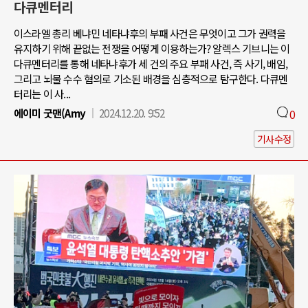
다큐멘터리
이스라엘 총리 베냐민 네타냐후의 부패 사건은 무엇이고 그가 권력을
유지하기 위해 끝없는 전쟁을 어떻게 이용하는가? 알렉스 기브니는 이
다큐멘터리를 통해 네타냐후가 세 건의 주요 부패 사건, 즉 사기, 배임,
그리고 뇌물 수수 혐의로 기소된 배경을 심층적으로 탐구한다. 다큐멘
터리는 이 사...
에이미 굿맨(Amy
2024.12.20. 9:52
0
기사수정