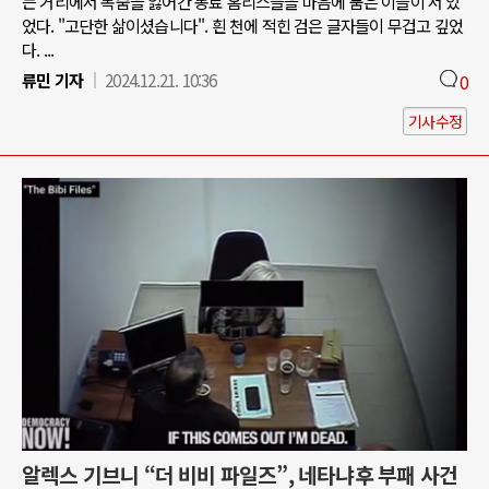
는 거리에서 목숨을 잃어간 동료 홈리스들을 마음에 품은 이들이 서 있
었다. "고단한 삶이셨습니다". 흰 천에 적힌 검은 글자들이 무겁고 깊었
다. ...
류민 기자
2024.12.21. 10:36
0
기사수정
알렉스 기브니 “더 비비 파일즈”, 네타냐후 부패 사건