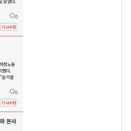
로 모였다.
0
기사수정
 하청노동
리했다.
 "윤석열
0
기사수정
한화 본사