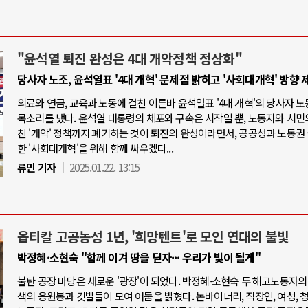
"윤석열 퇴진 완성은 4대 개악정책 정상화"
당사자 노조, 윤석열표 '4대 개혁' 문제점 밝히고 '사회대개혁' 방향 
의료와 연금, 교육과 노동에 걸친 이른바 윤석열표 '4대 개혁'의 당사자 
목소리를 냈다. 윤석열 대통령의 체포와 구속은 시작일 뿐, 노동자와 시민
친 '개악' 정책까지 폐기하는 것이 퇴진의 완성이라면서, 공공성과 노동권
한 '사회대개혁'을 위해 함께 싸우겠다...
류민 기자
2025.01.22. 13:15
옵티칼 고공농성 1년, '희망텐트'로 모인 연대의 불빛
박정혜·소현숙 "함께 이겨 땅을 딛자··· 우리가 빛이 될게"
불탄 공장 마당은 새로운 '광장'이 되었다. 박정혜·소현숙 두 해고노동자의
색의 응원봉과 깃발들이 모여 어둠을 밝혔다. 논바이너리, 직장인, 여성, 청