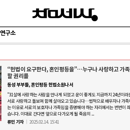
연구소
“헌법이 요구한다, 혼인평등을”…누구나 사랑하고 가족
와 인간
러시아-우크라이나 전쟁
할 권리를
동성 부부들, 혼인평등 헌법소원나서
공세로 글로벌 토큰 시..
전쟁의 추상화: 우크라이나, 대리전의 
"31살에 사랑하는 사람을 만나게 되었고 운이 좋게도 지금까지 24년이라
 놓고 미국 진보진영 ..
EU·우크라이나 드론 협력 직후, 러시
서로 사랑하고 돌보며 함께 살아오고 있습니다…법적으로 배우자나 가족
반대 투쟁은 새로운 글로..
는 이유로 서로의 보호자나 가족임을 증명해야 하는 자리에서는 번번이 
나토, 우크라 군사지원 2027년까지 공
습니다. 이대로 간다면 앞으로 다가오게 될 죽음의 ...
비용: 데이터센터 확산..
우크라이나, 덴마크, 에스토니아, 네
류민 기자
2025.02.14. 15:41
국 민주주의를 잠식하고 ..
러·우크라, 대규모 공습 주고받아…민간