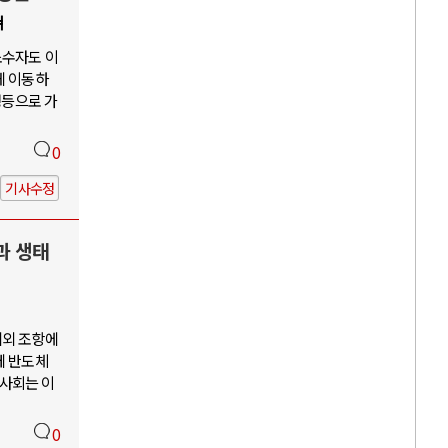
쳐
소수자도 이
게 이동하
평등으로 가
0
기사수정
과 생태
예외 조항에
께 반도체
사회는 이
0