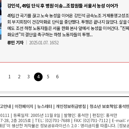
강인석, 49일 단식 후 병원 이송...조합원들 서울서 농성 이어가
49일간 곡기를 끊고 노숙 농성을 이어온 강인석 금속노조 거제통영고성
회 부지회장이 건강악화로 단식을 중단했다. 투쟁은 끝나지 않았다. 살을 
에도 조선 하청 노동자들은 서울 한화 본사 앞에서 농성을 이어간다. "진짜
화오션"의 결단을 촉구하는 하청 노동자들의 투쟁...
류민 기자
2025.01.07. 16:52
1
2
3
4
5
6
고안내
|
이전페이지
|
뉴스레터
|
개인정보취급방침
|
청소년 보호책임:홍석
111 | 등록일자: 2005년 11월 8일 | 발행인: 홍석만 | 편집인: 홍석만
-28, 2층 2015호
| TEL: (02)701-7688 | FAX: (02)701-7112 |
E-mail:
n
세상'이 생산한 저작물은 정보공유라이선스 2.0 : 영리금지를 따릅니다. [
정보