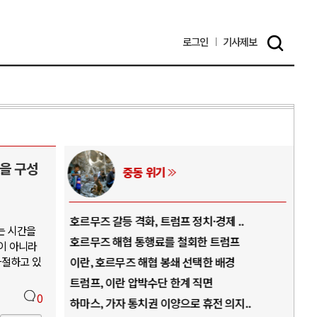
로그인
기사
제보
을 구성
중동 위기
역..
호르무즈 갈등 격화, 트럼프 정치·경제 ..
중국
는 시간을
아..
호르무즈 해협 통행료를 철회한 트럼프
AI
이 아니라
좌절하고 있
..
이란, 호르무즈 해협 봉쇄 선택한 배경
AI
덜란..
트럼프, 이란 압박수단 한계 직면
AI
0
 ..
하마스, 가자 통치권 이양으로 휴전 의지..
AI