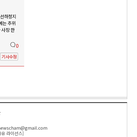
조선하청지
에는 추위
 사장 한
0
기사수정
만
ewscham@gmail.com
공유 라이선스
]