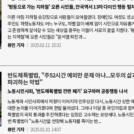
'평등으로 가는 지하철' 오른 시민들, 안국역서 13차 다이인 행동 펼
이른 아침 지하철 승강장으로 사람들이 모여들었다. 장애인도 여성도 성
주민도 하청노동자도 어느 누구도, 차별 없이 배제 없이 시민으로 자유롭
고 존엄하게 살아갈 수 있는 세상을 꿈꾸는 이들이 서로의 곁을 지켰다. '
는 지하철'에 오른 시민들은 "윤석열 퇴진과 ...
류민 기자
2025.02.12. 15:32
반도체특별법, "주52시간 예외만 문제 아냐...모두의 삶
파괴하는 악법"
노동시민사회, '반도체특별법 전면 폐기' 요구하며 공동행동 나서
노동계와 시민사회에서 저항이 이어지자 민주당은 다시, 노동시간 상한 
대한 논의를 이어가겠다며 한발 물러섰다. 그러나 이달 중 국민의힘과 함
특별법의 국회 통과를 추진하겠다는 입장은 고수하는 모양새다. 노동시민
번 특별법이 "노동시간을 연장해 노동자를 죽이는 반...
류민 기자
2025.02.10. 14:07