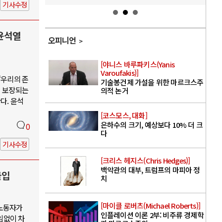
기사수정
윤석열
오피니언
[야니스 바루파키스(Yanis
Varoufakis)]
“우리의 존
기술봉건제 가설을 위한 마르크스주
이 보장되는
의적 논거
다. 윤석
[코스모스, 대화]
은하수의 크기, 예상보다 10% 더 크
0
다
기사수정
[크리스 헤지스(Chris Hedges)]
백악관의 대부, 트럼프의 마피아 정
돌입
치
[마이클 로버츠(Michael Roberts)]
 노동자가
인플레이션 이론 2부: 비주류 경제학
임없이 차