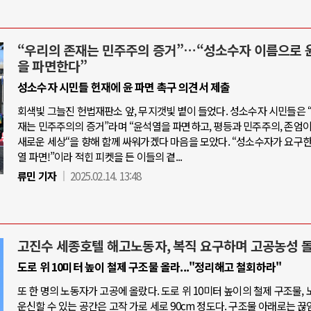
“우리의 존재는 민주주의 증거”…“성소수자 이름으로 
을 파면한다”
성소수자 시민들 헌재에 윤 파면 촉구 의견서 제출
회색빛 그늘진 헌법재판소 앞, 무지갯빛 볕이 들었다. 성소수자 시민들은 
재는 민주주의의 증거”라며 “윤석열을 파면하고, 평등과 민주주의, 존엄
새로운 세상“을 향해 함께 싸워가겠다 마음을 모았다. “성소수자가 요구한
열 파면!”이라 적힌 피켓을 든 이들의 곁...
류민 기자
2025.02.14. 13:48
고진수 세종호텔 해고노동자, 복직 요구하며 고공농성 
도로 위 10미터 높이 철제 구조물 올라..."정리해고 철회하라"
또 한 명의 노동자가 고공에 올랐다. 도로 위 10미터 높이의 철제 구조물,
운신할 수 있는 공간은 고작 가로 세로 90cm 정도다. 구조물 아래로는 끊