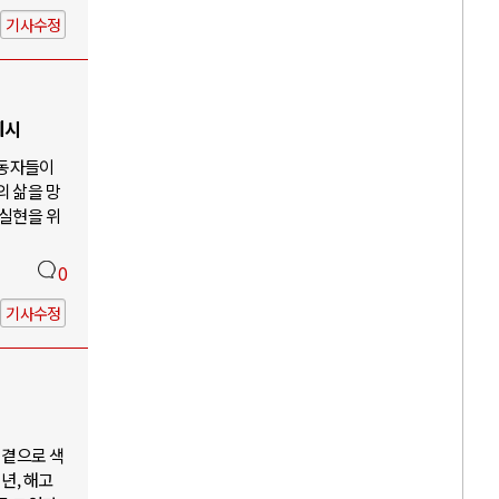
기사수정
제시
노동자들이
의 삶을 망
 실현을 위
0
기사수정
 곁으로 색
년, 해고