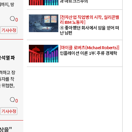
과 마르크스주의
까지, 땅
[전자산업 직업병의 시작, 실리콘밸
0
리 IBM 노동자]
④ 좋아했던 회사에서 암을 얻어 떠
기사수정
난 남편
[마이클 로버츠(Michael Roberts)]
인플레이션 이론 1부: 주류 경제학
윤석열 파
격하고 장
동자를 착
 위협한,
0
기사수정
상을"