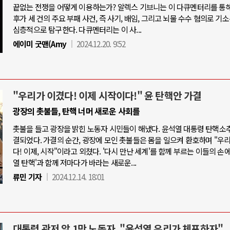
끝없는 전쟁을 어떻게 이용하는가? 알렉스 기브니는 이 다큐멘터리를 통
후가 세 건의 주요 부패 사건, 즉 사기, 배임, 그리고 뇌물 수수 혐의로 기
심층적으로 탐구한다. 다큐멘터리는 이 사...
에이미 굿맨(Amy
2024.12.20. 9:52
"우리가 이겼다! 이제 시작이다!" 윤 탄핵안 가결
광장의 촛불들, 탄핵 너머 새로운 사회를
촛불을 들고 광장을 밝힌 노동자 시민들이 해냈다. 윤석열 대통령 탄핵소
결되었다. 가결의 순간, 광장에 모인 촛불들은 몸을 일으켜 환호하며 "우
다! 이제, 시작"이라고 외쳤다. '다시 만난 세계'를 함께 부르는 이들의 손에
열 탄핵'과 함께 저마다가 바라는 새로운...
류민 기자
2024.12.14. 18:01
대통령 관저 앞 1만 노동자, "윤석열 우리가 체포하자"