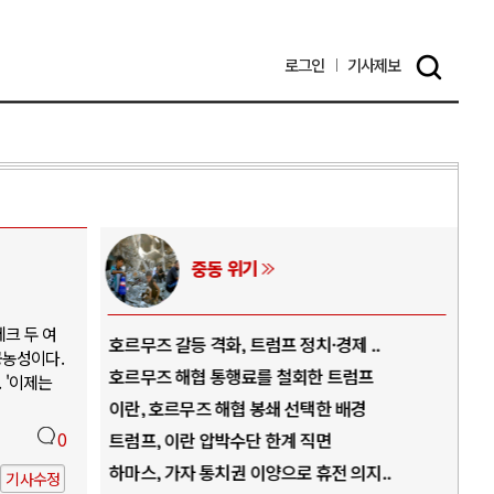
로그인
기사
제보
중동 위기
크 두 여
역..
호르무즈 갈등 격화, 트럼프 정치·경제 ..
중국
공농성이다.
아..
호르무즈 해협 통행료를 철회한 트럼프
AI
 '이제는
..
이란, 호르무즈 해협 봉쇄 선택한 배경
AI
덜란..
0
트럼프, 이란 압박수단 한계 직면
AI
 ..
하마스, 가자 통치권 이양으로 휴전 의지..
AI
기사수정