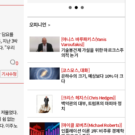
오피니언
박 담요를
[야니스 바루파키스(Yanis
 지난 3박
Varoufakis)]
. "우리
기술봉건제 가설을 위한 마르크스주
의적 논거
0
[코스모스, 대화]
기사수정
은하수의 크기, 예상보다 10% 더 크
다
[크리스 헤지스(Chris Hedges)]
백악관의 대부, 트럼프의 마피아 정
치
 저물었다.
 쉼 없는
[마이클 로버츠(Michael Roberts)]
다. 이주노
인플레이션 이론 2부: 비주류 경제학