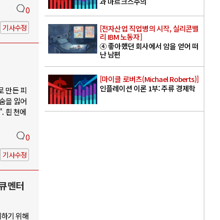
과 마르크스주의
0
기사수정
[전자산업 직업병의 시작, 실리콘밸
리 IBM 노동자]
④ 좋아했던 회사에서 암을 얻어 떠
난 남편
[마이클 로버츠(Michael Roberts)]
인플레이션 이론 1부: 주류 경제학
로 만든 피
목숨을 잃어
. 흰 천에
0
기사수정
다큐멘터
지하기 위해