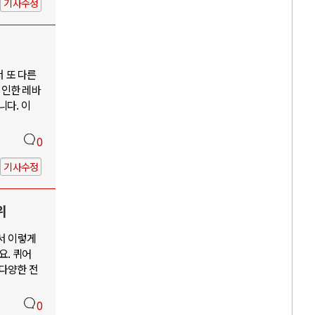
기사수정
서 또 다른
 인한 레바
니다. 이
0
기사수정
위
서 이렇게
요. 퀴어
 다양한 전
0