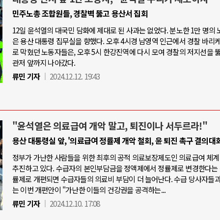
민주노총 조합원들, 경찰벽 뚫고 용산서 집회
12일 윤석열의 대국민 담화에 제대로 된 사과는 없었다. 분노한 1만 명의
은 용산 대통령 집무실을 향했다. 오후 4시경 남영역 인근에서 경찰 바리
로 막혔던 노동자들은, 오후 5시 한강진역에 다시 모여 경찰의 저지선을 
관저 앞까지 나아갔다.
류민 기자
2024.12.12. 19:43
"윤석열은 의료급여 개악 말고, 퇴진이나 서두르라!"
용산 대통령실 앞, '의료급여 정률제 개악 철회, 윤 퇴진 촉구 결의대회
정부가 가난한 사람들을 위한 최후의 공적 의료보장제도인 의료급여 체계
추진하고 있다. 수급자의 본인부담금을 정액제에서 정률제로 변경한다는 
률제로 개편되면 수급자들의 의료비 부담이 더 늘어난다. 수급 당사자들
는 이번 개편안이 "가난한 이들의 건강권을 공격하는...
류민 기자
2024.12.10. 17:08