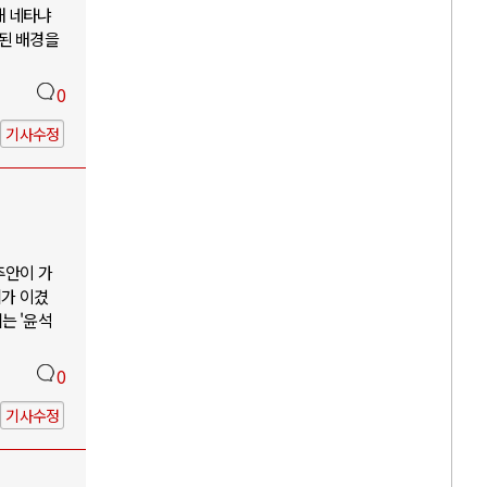
해 네타냐
소된 배경을
0
기사수정
추안이 가
리가 이겼
는 '윤석
0
기사수정