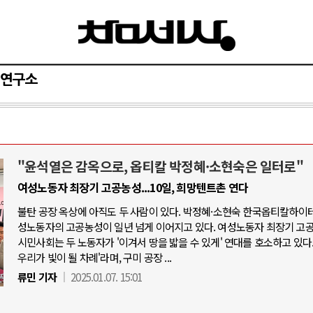
연구소
"윤석열은 감옥으로, 옵티칼 박정혜·소현숙은 일터로"
와 인간
러시아-우크라이나 전쟁
여성노동자 최장기 고공농성...10일, 희망텐트촌 연다
불탄 공장 옥상에 아직도 두 사람이 있다. 박정혜·소현숙 한국옵티칼하이테
공세로 글로벌 토큰 시..
전쟁의 추상화: 우크라이나, 대리전의 
성노동자의 고공농성이 일년 넘게 이어지고 있다. 여성노동자 최장기 고
 놓고 미국 진보진영 ..
EU·우크라이나 드론 협력 직후, 러시
시민사회는 두 노동자가 '이겨서 땅을 밟을 수 있게' 연대를 호소하고 있다.
우리가 빛이 될 차례'라며, 구미 공장 ...
반대 투쟁은 새로운 글로..
나토, 우크라 군사지원 2027년까지 공
류민 기자
2025.01.07. 15:01
비용: 데이터센터 확산..
우크라이나, 덴마크, 에스토니아, 네
국 민주주의를 잠식하고 ..
러·우크라, 대규모 공습 주고받아…민간