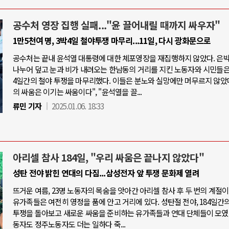
공수처 영장 집행 실패..."윤 끌어내릴 때까지 싸우자"
1만5천여 명, 3박4일 철야투쟁 마무리...11일, 다시 광화문으로
공수처는 끝내 윤석열 대통령에 대한 체포영장을 재집행하지 않았다. 은
나누어 덮고 눈과 비가 내려오는 한남동의 거리를 지킨 노동자와 시민들은,
4일간의 철야 투쟁을 마무리했다. 이들은 분노와 실망에만 머무르지 않았다
의 싸움은 이기는 싸움이다", "윤석열을 끌...
류민 기자
2025.01.06. 18:33
아리셀 참사 184일, "우리 싸움은 끝나지 않았다"
성탄 전야 밝힌 연대의 다짐...삼성전자 앞 투쟁 문화제 열려
뜨거운 여름, 23명 노동자의 목숨을 앗아간 아리셀 참사 후 두 번의 계절이
유가족들은 여전히 영정을 품에 안고 거리에 있다. 성탄절 전야, 184일간의
투쟁을 돌아보고 새로운 싸움을 준비하는 유가족들과 연대 단체들이 모였
동자도 정주노동자도 더는 일하다 죽...